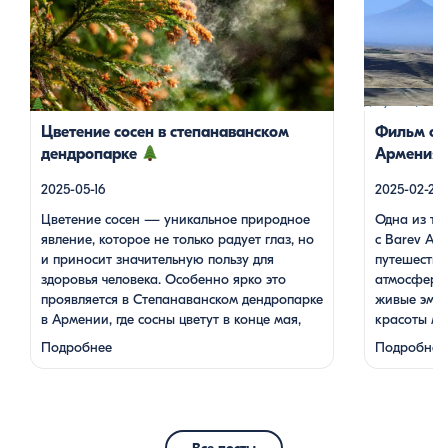
приносит значительную пользу для здоровья
путешествии,
человека. Особенно ярко это проявляется в
атмосферу н
Степанаванском дендропарке в Армении, где
живые эмоци
сосны цветут в конце мая, создавая
монастырей,
удивительное зрелище и наполняя воздух
тепло и душе
целебными веществами.
Степанаванский
дегустация б
дендропарк: жемчужина Лорийской области
завораживаю
Цветение сосен в степанаванском
Фильм от 
Степанаванский дендропарк, также известный
Гаспаряна с
дендропарке
Армения»
как «Сочут» (в […]
Великая 
2025-05-16
2025-02-24
Цветение сосен — уникальное природное
Одна из ту
явление, которое не только радует глаз, но
с Barev Ar
и приносит значительную пользу для
путешестви
здоровья человека. Особенно ярко это
атмосферу 
проявляется в Степанаванском дендропарке
живые эмоц
в Армении, где сосны цветут в конце мая,
красоты м
создавая удивительное зрелище и наполняя
гор и доли
Подробнее
Подробнее
воздух целебными веществами.
жителей, г
Степанаванский дендропарк: жемчужина
Путешеств
Лорийской области Степанаванский
мелодии ду
дендропарк, также известный как «Сочут»
настоящим
(в …