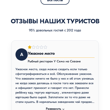
Все посты
ОТЗЫВЫ НАШИХ ТУРИСТОВ
95% довольных гостей с 2012 года
Ужасное место
А
Рыбный ресторан У Семо на Севане
Ужасное место, сюда можно сходить если только
сфотографироваться и всё. Обслуживание ужасное.
Что заказали ничего не было у них и об этом узнаешь
не когда заказ делаешь а после того как заказали все
и официант приносит и говорит что нет. Принесли
ребёнку еду, тертую картошку , элементарно даже
картошка была сырой. Заплатили за то что даже не
стали кушать. В нормальных заведениях чай продают
в чайнике, тут чай в стаканчиках а не в чайнике.
⌵
Развернуть