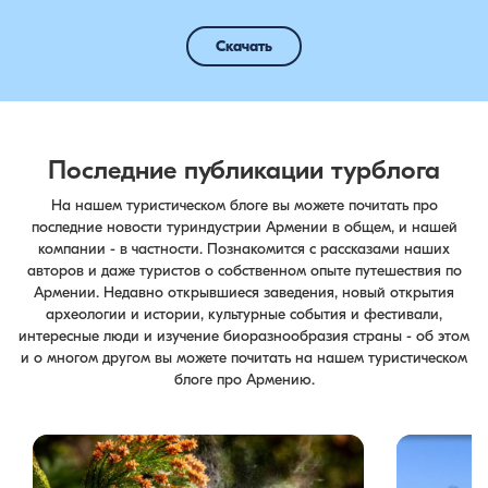
Скачать
Последние публикации турблога
На нашем туристическом блоге вы можете почитать про
последние новости туриндустрии Армении в общем, и нашей
компании - в частности. Познакомится с рассказами наших
авторов и даже туристов о собственном опыте путешествия по
Армении. Недавно открывшиеся заведения, новый открытия
археологии и истории, культурные события и фестивали,
интересные люди и изучение биоразнообразия страны - об этом
и о многом другом вы можете почитать на нашем туристическом
блоге про Армению.
Цветение сосен — уникальное природное
Одна из тури
явление, которое не только радует глаз, но и
Barev Armeni