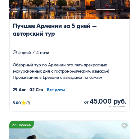
Лучшее Армении за 5 дней –
авторский тур
5 дней / 4 ночи
Обзорный тур по Армении это пять прекрасных
экскурсионных дня с гастрономическим изыском!
Проживание в Ереване с выездами по самым
популярным маршрутам Армении. Есть групповые туры с
гарантированными датами.
29 Авг - 02 Сен
|
Все даты
45,000 руб.
★
от
5.00
(7)
Хит продаж