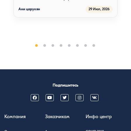
Чтобы заказать мороженое с меню надо спустится на
улицу и там только выбрать какие виды мороженого
Ани царукян
29 Июл, 2026
есть у них.Потом надо подняться сказать официанту
чтобы он пошёл и принес. Ожидание было другим,
больше никогда не пойдём туда, не рекомендую
никому. Меню очень тусклое тоже.
Подпишитесь
Компания
Заказчикам
Инфо центр