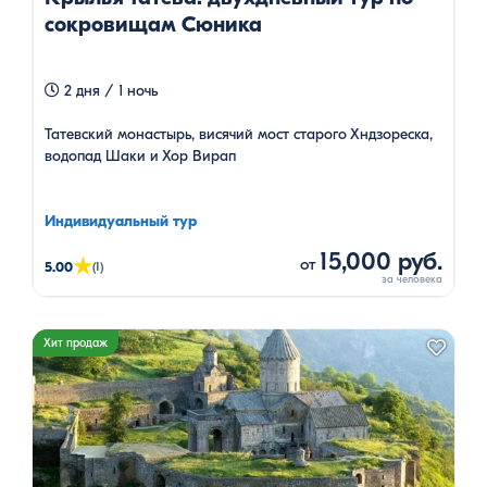
сокровищам Сюника
2 дня / 1 ночь
Татевский монастырь, висячий мост старого Хндзореска,
водопад Шаки и Хор Вирап
Индивидуальный тур
15,000 руб.
★
от
5.00
(1)
Хит продаж