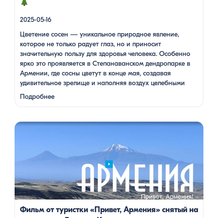
2025-05-16
Цветение сосен — уникальное природное явление,
которое не только радует глаз, но и приносит
значительную пользу для здоровья человека. Особенно
ярко это проявляется в Степанаванском дендропарке в
Армении, где сосны цветут в конце мая, создавая
удивительное зрелище и наполняя воздух целебными
веществами.
Степанаванский дендропарк: жемчужина
Подробнее
Лорийской области Степанаванский дендропарк, также
известный как «Сочут» (в …
Одна из туристок, вдохновившись поездкой с Barev Armenia,
создала фильм о своем путешествии, передав через кадры и
музыку атмосферу нашей страны. В этом видео – живые
эмоции, кадры фантастической красоты монастырей,
захватывающие виды гор и долин, тепло и душевность
местных жителей, готовка и дегустация блюд. Путешествие
под завораживающие мелодии дудука Дживана Гаспаряна
стало настоящим погружением […]
Фильм от туристки «Привет, Армения» снятый на