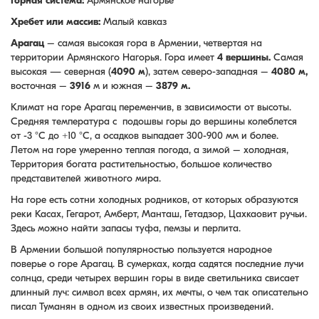
Горная система:
Армянское нагорье
Хребет или массив:
Малый кавказ
Арагац
– самая высокая гора в Армении, четвертая на
территории Армянского Нагорья. Гора имеет
4 вершины.
Самая
высокая — северная (
4090 м
), затем северо-западная –
4080 м,
восточная –
3916
м и южная –
3879 м.
Климат на горе Арагац переменчив, в зависимости от высоты.
Средняя температура с подошвы горы до вершины колеблется
от -3 °C до +10 °C, а осадков выпадает 300-900 мм и более.
Летом на горе умеренно теплая погода, а зимой – холодная,
Территория богата растительностью, большое количество
представителей животного мира.
На горе есть сотни холодных родников, от которых образуются
реки Касах, Гегарот, Амберт, Манташ, Гетадзор, Цахкаовит ручьи.
Здесь можно найти запасы туфа, пемзы и перлита.
В Армении большой популярностью пользуется народное
поверье о горе Арагац. В сумерках, когда садятся последние лучи
солнца, среди четырех вершин горы в виде светильника свисает
длинный луч: символ всех армян, их мечты, о чем так описательно
писал Туманян в одном из своих известных произведений.