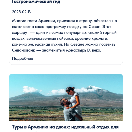
Гастрономический гид
2025-02-13
Многие гости Армении, приезжая в страну, обязательно
включают в свою программу поездку на Севан. Этот
маршрут — один из самых популярных: свежий горный
воздух, величественные пейзажи, древние храмы и,
конечно же, местная кухня. На Севане можно посетить
Севанаванк — знаменитый монастырь IX века,
расположенный на полуострове, а также Айраванк,
Подробнее
который менее известен, но не менее …
Армения — это страна, где каждый найдет что-то для себя:
древние храмы, живописные горы, вкуснейшая кухня и
удивительное гостеприимство. Но что, если вы планируете
путешествие вдвоем? Мы подготовили туры, которые
подойдут для всех случаев — будь вы друзьями, подругами,
родителями с детьми, молодой парой или супругами в
возрасте. Какой тур выбрать для путешествия вдвоем? 1. […]
Туры в Армению на двоих: идеальный отдых для