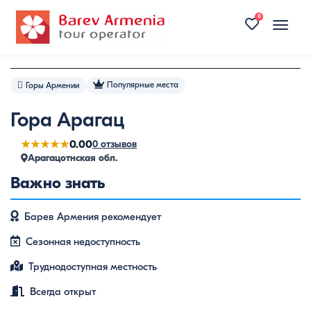
0
Toggle
naviga
Популярные места
Горы Армении
Гора Арагац
★★★★★
0.00
0 отзывов
Арагацотнская обл.
Важно знать
Барев Армения рекомендует
Сезонная недоступность
Труднодоступная местность
Всегда открыт