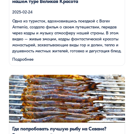
нашем туре Великая Красота
2025-02-24
Одна из туристок, вдохновившись поездкой с Barev
Armenia, создала фильм о своем путешествии, передав
через кадры и музыку атмосферу нашей страны. В этом
видео – живые эмоции, кадры фантастической красоты
монастырей, захватывающие виды гор и долин, тепло и
душевность местных жителей, готовка и дегустация блюд.
Путешествие под завораживающие мелодии дудука
Подробнее
Дживана Гаспаряна стало настоящим погружением …
Многие гости Армении, приезжая в страну, обязательно
включают в свою программу поездку на Севан. Этот
маршрут — один из самых популярных: свежий горный
воздух, величественные пейзажи, древние храмы и, конечно
же, местная кухня. На Севане можно посетить Севанаванк
— знаменитый монастырь IX века, расположенный на
полуострове, а также Айраванк, который менее известен, но
не менее […]
Где попробовать лучшую рыбу на Севане?