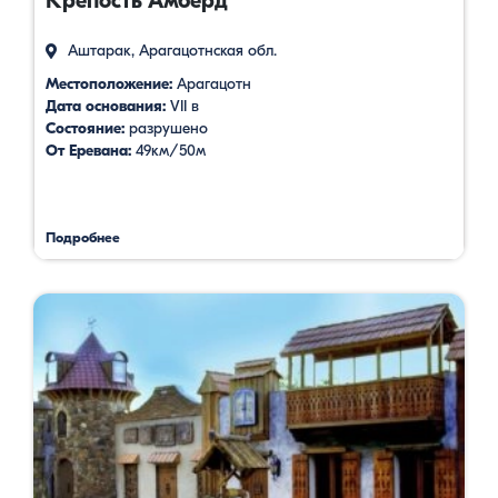
Крепость Амберд
Аштарак, Арагацотнская обл.
Местоположение:
Арагацотн
Дата основания:
VII в
Состояние:
разрушено
От Еревана:
49км/50м
Подробнее