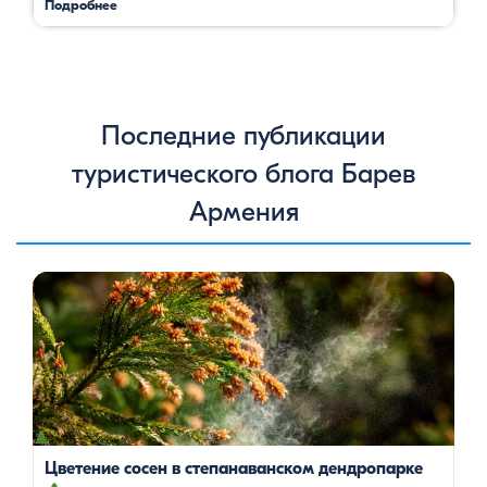
Подробнее
Последние публикации
туристического блога Барев
Армения
Цветение сосен — уникальное природное явление, которое
не только радует глаз, но и приносит значительную пользу
для здоровья человека. Особенно ярко это проявляется в
Степанаванском дендропарке в Армении, где сосны цветут в
конце мая, создавая удивительное зрелище и наполняя
воздух целебными веществами.
Степанаванский
дендропарк: жемчужина Лорийской области
Степанаванский дендропарк, также известный как «Сочут»
(в […]
Цветение сосен в степанаванском дендропарке