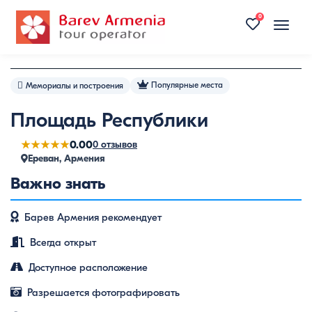
0
Toggle
naviga
Популярные места
Мемориалы и построения
Площадь Республики
★★★★★
0.00
0 отзывов
Ереван, Армения
Важно знать
Барев Армения рекомендует
Всегда открыт
Доступное расположение
Разрешается фотографировать