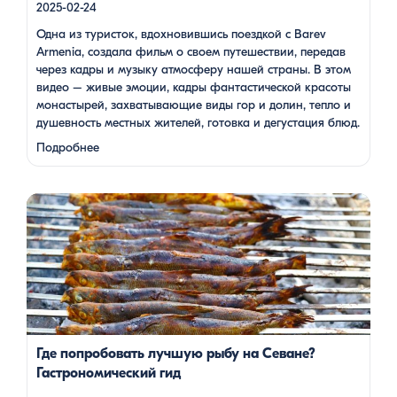
2025-02-24
Одна из туристок, вдохновившись поездкой с Barev
Armenia, создала фильм о своем путешествии, передав
через кадры и музыку атмосферу нашей страны. В этом
видео – живые эмоции, кадры фантастической красоты
монастырей, захватывающие виды гор и долин, тепло и
душевность местных жителей, готовка и дегустация блюд.
Путешествие под завораживающие мелодии дудука
Подробнее
Дживана Гаспаряна стало настоящим погружением …
Многие гости Армении, приезжая в страну, обязательно
включают в свою программу поездку на Севан. Этот
маршрут — один из самых популярных: свежий горный
воздух, величественные пейзажи, древние храмы и, конечно
же, местная кухня. На Севане можно посетить Севанаванк
— знаменитый монастырь IX века, расположенный на
полуострове, а также Айраванк, который менее известен, но
не менее […]
Где попробовать лучшую рыбу на Севане?
Гастрономический гид