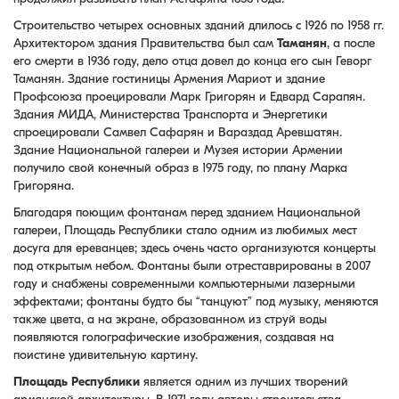
Строительство четырех основных зданий длилось с 1926 по 1958 гг.
Архитектором здания Правительства был сам
Таманян
, а после
его смерти в 1936 году, дело отца довел до конца его сын Геворг
Таманян. Здание гостиницы Армения Мариот и здание
Профсоюза проецировали Марк Григорян и Едвард Сарапян.
Здания МИДА, Министерства Транспорта и Энергетики
спроецировали Самвел Сафарян и Вараздад Аревшатян.
Здание Национальной галереи и Музея истории Армении
получило свой конечный образ в 1975 году, по плану Марка
Григоряна.
Благодаря поющим фонтанам перед зданием Национальной
галереи, Площадь Республики стало одним из любимых мест
досуга для ереванцев; здесь очень часто организуются концерты
под открытым небом. Фонтаны были отреставрированы в 2007
году и снабжены современными компьютерными лазерными
эффектами; фонтаны будто бы “танцуют” под музыку, меняются
также цвета, а на экране, образованном из струй воды
появляются голографические изображения, создавая на
поистине удивительную картину.
Площадь Республики
является одним из лучших творений