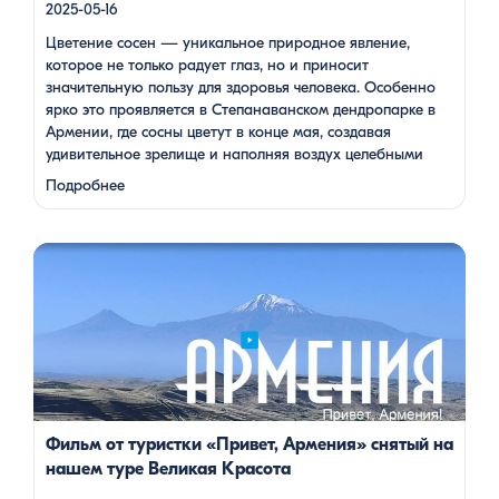
2025-05-16
Цветение сосен — уникальное природное явление,
которое не только радует глаз, но и приносит
значительную пользу для здоровья человека. Особенно
ярко это проявляется в Степанаванском дендропарке в
Армении, где сосны цветут в конце мая, создавая
удивительное зрелище и наполняя воздух целебными
веществами.
Степанаванский дендропарк: жемчужина
Подробнее
Лорийской области Степанаванский дендропарк, также
известный как «Сочут» (в …
Одна из туристок, вдохновившись поездкой с Barev Armenia,
создала фильм о своем путешествии, передав через кадры и
музыку атмосферу нашей страны. В этом видео – живые
эмоции, кадры фантастической красоты монастырей,
захватывающие виды гор и долин, тепло и душевность
местных жителей, готовка и дегустация блюд. Путешествие
под завораживающие мелодии дудука Дживана Гаспаряна
стало настоящим погружением […]
Фильм от туристки «Привет, Армения» снятый на
нашем туре Великая Красота