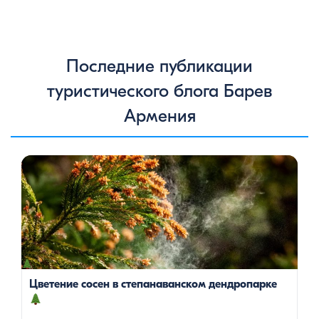
Последние публикации
туристического блога Барев
Армения
Цветение сосен — уникальное природное явление, которое
не только радует глаз, но и приносит значительную пользу
для здоровья человека. Особенно ярко это проявляется в
Степанаванском дендропарке в Армении, где сосны цветут в
конце мая, создавая удивительное зрелище и наполняя
воздух целебными веществами.
Степанаванский
дендропарк: жемчужина Лорийской области
Степанаванский дендропарк, также известный как «Сочут»
(в […]
Цветение сосен в степанаванском дендропарке