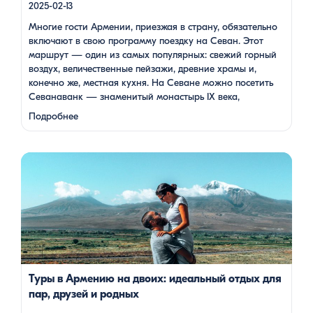
2025-02-13
Многие гости Армении, приезжая в страну, обязательно
включают в свою программу поездку на Севан. Этот
маршрут — один из самых популярных: свежий горный
воздух, величественные пейзажи, древние храмы и,
конечно же, местная кухня. На Севане можно посетить
Севанаванк — знаменитый монастырь IX века,
расположенный на полуострове, а также Айраванк,
Подробнее
который менее известен, но не менее …
Армения — это страна, где каждый найдет что-то для себя:
древние храмы, живописные горы, вкуснейшая кухня и
удивительное гостеприимство. Но что, если вы планируете
путешествие вдвоем? Мы подготовили туры, которые
подойдут для всех случаев — будь вы друзьями, подругами,
родителями с детьми, молодой парой или супругами в
возрасте. Какой тур выбрать для путешествия вдвоем? 1. […]
Туры в Армению на двоих: идеальный отдых для
пар, друзей и родных