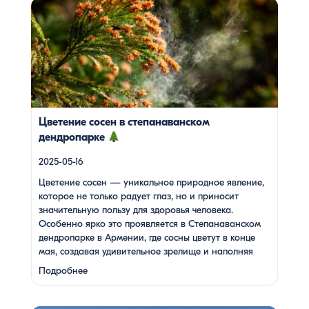
Цветение сосен — уникальное природное явление,
которое не только радует глаз, но и приносит
значительную пользу для здоровья человека. Особенно
ярко это проявляется в Степанаванском дендропарке в
Армении, где сосны цветут в конце мая, создавая
удивительное зрелище и наполняя воздух целебными
веществами.
Степанаванский дендропарк: жемчужина
Лорийской области Степанаванский дендропарк, также
известный как «Сочут» (в […]
Цветение сосен в степанаванском
дендропарке
2025-05-16
Цветение сосен — уникальное природное явление,
которое не только радует глаз, но и приносит
значительную пользу для здоровья человека.
Особенно ярко это проявляется в Степанаванском
дендропарке в Армении, где сосны цветут в конце
мая, создавая удивительное зрелище и наполняя
воздух целебными веществами.
Степанаванский
Подробнее
дендропарк: жемчужина Лорийской области
Степанаванский дендропарк, также известный как
«Сочут» (в …