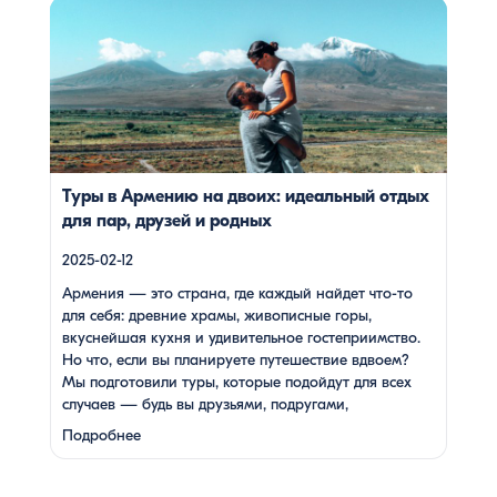
Армения — это страна, где каждый найдет что-то для
себя: древние храмы, живописные горы, вкуснейшая
кухня и удивительное гостеприимство. Но что, если вы
планируете путешествие вдвоем? Мы подготовили туры,
которые подойдут для всех случаев — будь вы друзьями,
подругами, родителями с детьми, молодой парой или
супругами в возрасте. Какой тур выбрать для
путешествия вдвоем? 1. […]
Туры в Армению на двоих: идеальный отдых
для пар, друзей и родных
2025-02-12
Армения — это страна, где каждый найдет что-то
для себя: древние храмы, живописные горы,
вкуснейшая кухня и удивительное гостеприимство.
Но что, если вы планируете путешествие вдвоем?
Мы подготовили туры, которые подойдут для всех
случаев — будь вы друзьями, подругами,
родителями с детьми, молодой парой или супругами
Подробнее
в возрасте. Какой тур выбрать для путешествия
вдвоем? 1. …