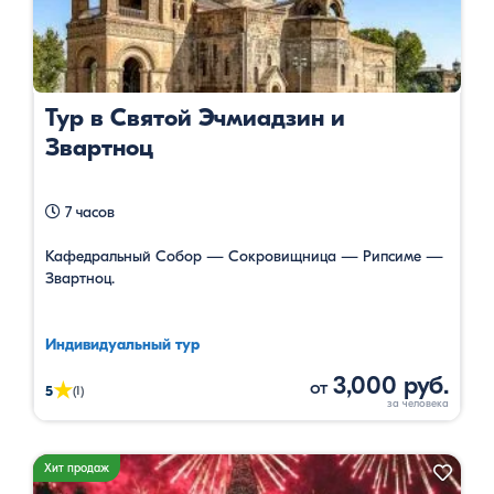
Тур в Святой Эчмиадзин и
Звартноц
7 часов
Кафедральный Собор — Сокровищница — Рипсиме —
Звартноц.
Индивидуальный тур
3,000 руб.
от
★
5
(1)
Хит продаж