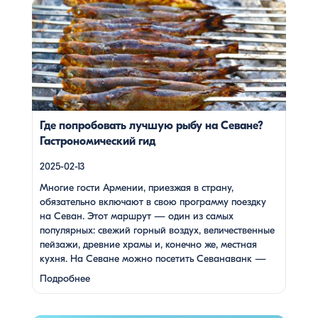
Многие гости Армении, приезжая в страну, обязательно
включают в свою программу поездку на Севан. Этот
маршрут — один из самых популярных: свежий горный
воздух, величественные пейзажи, древние храмы и,
конечно же, местная кухня. На Севане можно посетить
Севанаванк — знаменитый монастырь IX века,
расположенный на полуострове, а также Айраванк,
который менее известен, но не менее […]
Где попробовать лучшую рыбу на Севане?
Гастрономический гид
2025-02-13
Многие гости Армении, приезжая в страну,
обязательно включают в свою программу поездку
на Севан. Этот маршрут — один из самых
популярных: свежий горный воздух, величественные
пейзажи, древние храмы и, конечно же, местная
кухня. На Севане можно посетить Севанаванк —
знаменитый монастырь IX века, расположенный на
Подробнее
полуострове, а также Айраванк, который менее
известен, но не менее …