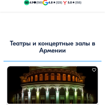
и
4.9
●
(150)
4.8
★
(125)
5.0
★
(155)
эксклюзивные
путевки
Театры и концертные залы в
Армении