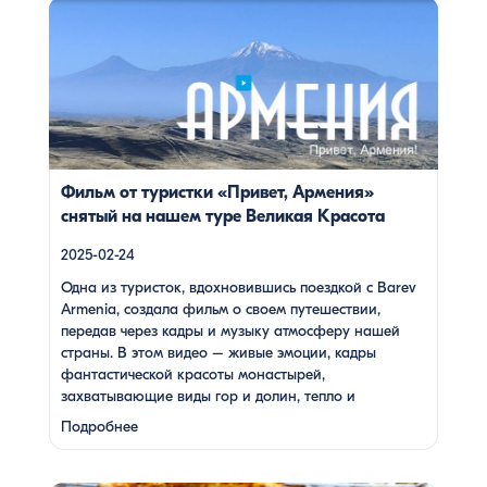
Одна из туристок, вдохновившись поездкой с Barev
Armenia, создала фильм о своем путешествии, передав
через кадры и музыку атмосферу нашей страны. В этом
видео – живые эмоции, кадры фантастической красоты
монастырей, захватывающие виды гор и долин, тепло и
душевность местных жителей, готовка и дегустация
блюд. Путешествие под завораживающие мелодии
дудука Дживана Гаспаряна стало настоящим
погружением […]
Фильм от туристки «Привет, Армения»
снятый на нашем туре Великая Красота
2025-02-24
Одна из туристок, вдохновившись поездкой с Barev
Armenia, создала фильм о своем путешествии,
передав через кадры и музыку атмосферу нашей
страны. В этом видео – живые эмоции, кадры
фантастической красоты монастырей,
захватывающие виды гор и долин, тепло и
душевность местных жителей, готовка и дегустация
Подробнее
блюд. Путешествие под завораживающие мелодии
дудука Дживана Гаспаряна стало настоящим
погружением …