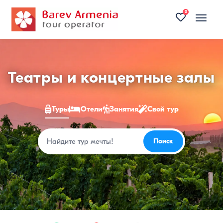
0
Toggle
naviga
Туры
Театры и концертные залы
в
Туры
Отели
Занятия
Свой тур
Армению
2026
Поиск
Поиск
—
цены
на
недорогие