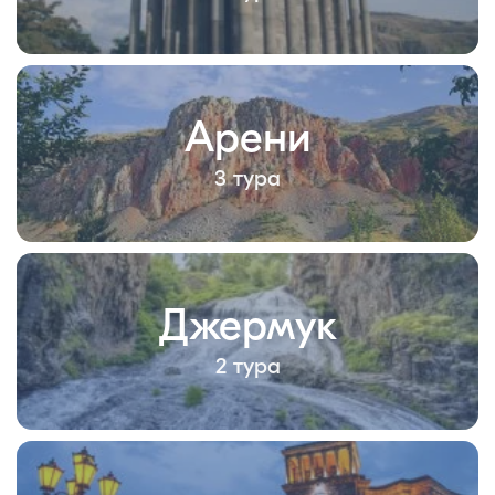
Арени
3 тура
Джермук
2 тура