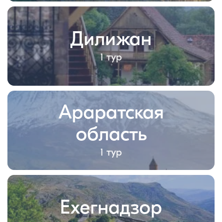
Дилижан
1 тур
Араратская
область
1 тур
Ехегнадзор