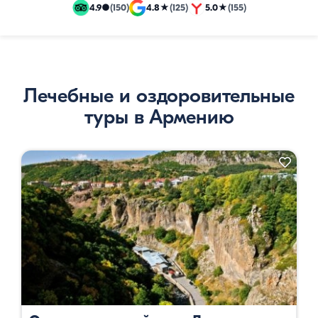
и
4.9
●
(150)
4.8
★
(125)
5.0
★
(155)
эксклюзивные
путевки
Лечебные и оздоровительные
туры в Армению