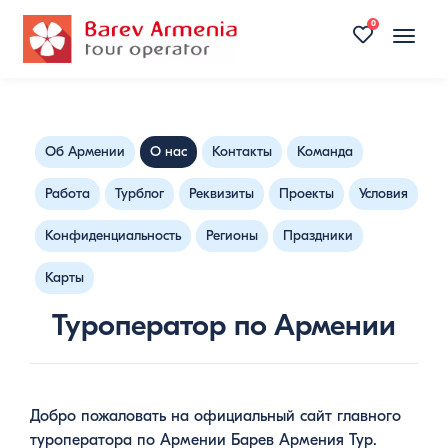
0
Toggle
naviga
Об Армении
О нас
Контакты
Команда
Работа
Турблог
Реквизиты
Проекты
Условия
Конфиденциальность
Регионы
Праздники
Карты
Туроператор по Армении
Добро пожаловать на официальный сайт главного
туроператора по Армении Барев Армения Тур.