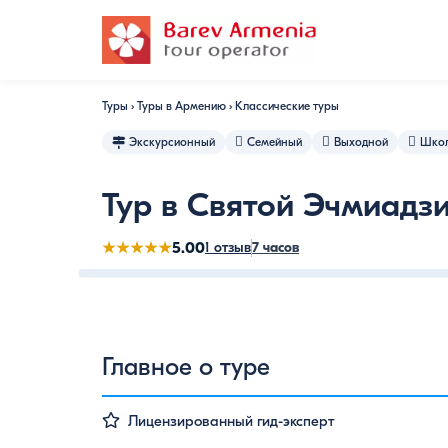
Туры
›
Туры в Армению
›
Классические туры
Экскурсионный
Семейный
Выходной
Шко
Тур в Святой Эчмиадз
★★★★★
5.00
1 отзыв
7 часов
Video review
echmiadzin-
13706138060
Церковь
13706138280
echmiadzin-
echmiadzin-
echmiadzin-
руины
Купол
13706138740
Храм
Руниы
13706138470
i-
Святой
i-
i-
i-
с
кафедрального
Звартноц
храма
zartnots-
Рипсиме
zartnots-
zartnots-
zartnots-
орнаментом
собора
Звартноц
tur-
tur-
tur-
tur-
орла
Главное о туре
6
15
10
5
в
Звартноце
Лицензированный гид-эксперт