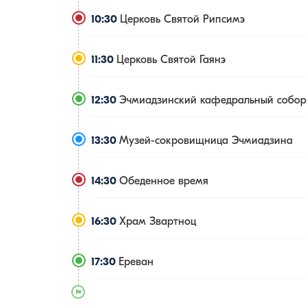
10:30
Церковь Святой Рипсимэ
11:30
Церковь Святой Гаянэ
12:30
Эчмиадзинский кафедральный собор
13:30
Музей-сокровищница Эчмиадзина
14:30
Обеденное время
16:30
Храм Звартноц
17:30
Ереван