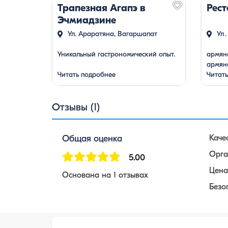
Трапезная Агапэ в
Рест
Эчмиадзине
Ул. Араратяна, Вагаршапат
Ул․
Уникальный гастрономический опыт.
армянс
армян
Читать подробнее
уютная
Читат
Отзывы (1)
Общая оценка
Каче
Орга
5.00
Цена
Основана на 1 отзывах
Безо