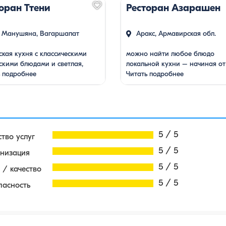
оран Ттени
Ресторан Азарашен
 Манушяна, Вагаршапат
Аракс, Армавирская обл.
кая кухня с классическими
можно найти любое блюдо
скими блюдами и светлая,
локальной кухни – начиная от
 обстановка.
ь подробнее
долмы и заканчивая приготов
Читать подробнее
в тандыре ягненком.
5 / 5
ство услуг
5 / 5
низация
5 / 5
 / качество
5 / 5
пасность