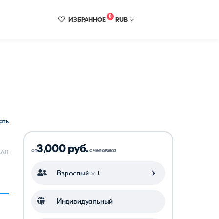
0
ИЗБРАННОЕ
RUB
ать
все
3,000 руб.
от
с человека
A11
Взрослый × 1
Индивидуальный