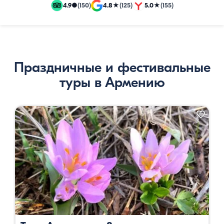
и
4.9
●
(150)
4.8
★
(125)
5.0
★
(155)
эксклюзивные
путевки
Праздничные и фестивальные
туры в Армению