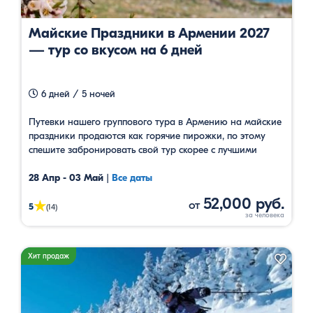
Майские Праздники в Армении 2027
— тур со вкусом на 6 дней
6 дней / 5 ночей
Путевки нашего группового тура в Армению на майские
праздники продаются как горячие пирожки, по этому
спешите забронировать свой тур скорее с лучшими
гидами и в лучших отелях․ Консультации по номеру
+374-77-520-710
28 Апр - 03 Май
|
Все даты
52,000 руб.
от
★
5
(14)
Хит продаж