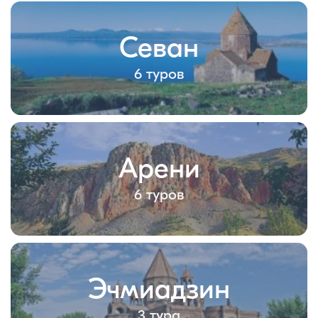
Севан
6 туров
Арени
6 туров
Эчмиадзин
3 тура