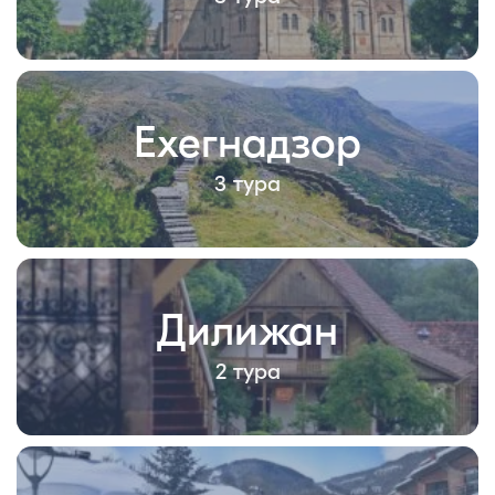
Ехегнадзор
3 тура
Дилижан
2 тура