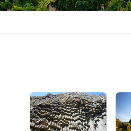
—
цены
на
недо
и
экск