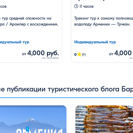
асов
11 часов
 тур средней сложности на
Трекинг тур к самому полново
ра / Араилер с восхождением.
водопаду Армении — Трчкан.
идуальный тур
Индивидуальный тур
4,000 руб.
4,000
★
от
от
0
(0)
е публикации туристического блога Ба
из туристок, вдохновившись
Многие гости Армении, приез
кой с Barev Armenia, создала
страну, обязательно включают
 о своем путешествии, передав
программу поездку на Севан.
 кадры и музыку атмосферу нашей
маршрут — один из самых по
ы. В этом видео – живые эмоции,
свежий горный воздух, величе