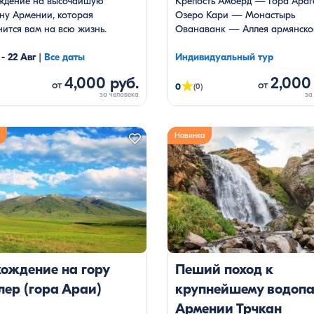
ждение на высочайшую
Крепость Амберд — Гора Ара
ну Армении, которая
Озеро Кари — Монастырь
ится вам на всю жизнь.
Ованаванк — Аллея армянско
алфавита
 - 22 Авг
|
Все даты
Индивидуальный тур
4,000 руб.
2,000
★
от
от
0
(0)
Новинка
ождение на гору
Пеший поход к
ер (гора Араи)
крупнейшему водопа
Армении Трчкан