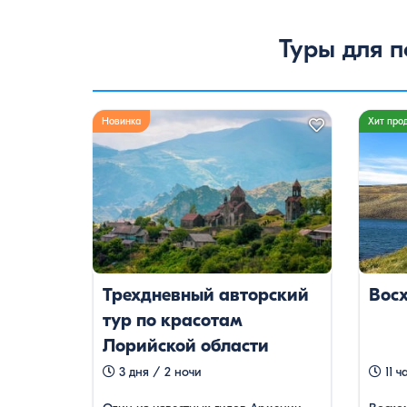
Туры для 
Новинка
Хит про
Трехдневный авторский
Вос
тур по красотам
Лорийской области
3 дня / 2 ночи
11 ч