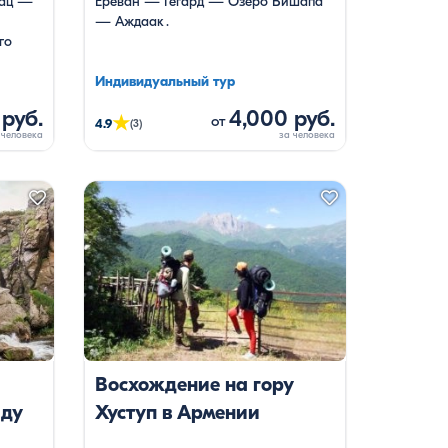
гац —
Ереван — Гегард — Озеро Вишапа
— Аждаак․
го
Индивидуальный тур
 руб.
4,000 руб.
★
от
4.9
(3)
Восхождение на гору
ду
Хуступ в Армении