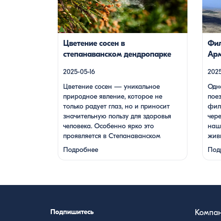
проявляется в Степанаванском
кадры
дендропарке в Армении, где сосны
монас
цветут в конце мая, создавая
долин
удивительное зрелище и наполняя
жител
Цветение сосен в
Фил
воздух целебными веществами.
Путеш
степанаванском дендропарке
Арм
Степанаванский дендропарк: жемчужина
мелод
тур
Лорийской области Степанаванский
стало
2025-05-16
2025
дендропарк, также известный как
Цветение сосен — уникальное
Одн
«Сочут» (в […]
природное явление, которое не
поез
только радует глаз, но и приносит
фил
значительную пользу для здоровья
чер
человека. Особенно ярко это
наш
проявляется в Степанаванском
жив
дендропарке в Армении, где сосны
фан
Подробнее
Под
цветут в конце мая, создавая
мон
удивительное зрелище и наполняя
гор 
воздух целебными веществами.
мест
Степанаванский дендропарк:
дегу
жемчужина Лорийской области
зав
Степанаванский дендропарк, также
Джи
Подпишитесь
Компа
известный как «Сочут» (в …
нас