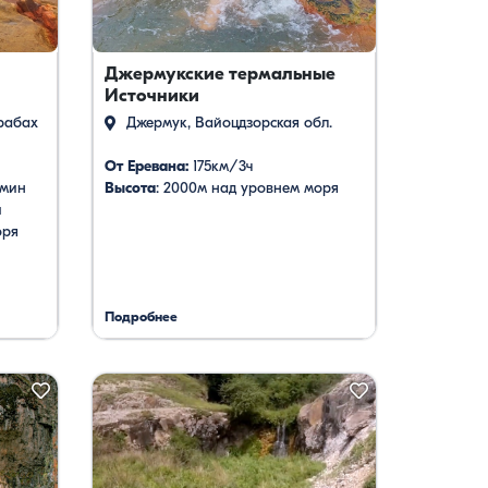
Джермукские термальные
Источники
рабах
Джермук, Вайоцдзорская обл.
От Еревана:
175км/3ч
 мин
Высота
: 2000м над уровнем моря
и
оря
Подробнее