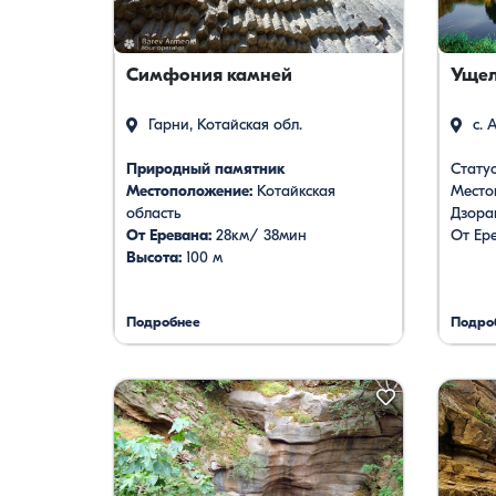
путе
Симфония камней
Ущел
Гарни, Котайская обл.
с. 
Природный памятник
Стату
Местоположение:
Котайкская
Место
область
Дзора
От Еревана:
28км/ 38мин
От Ере
Высота:
100 м
Подробнее
Подро