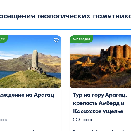
посещения геологических памятник
даж
Хит продаж
хождение на Арагац
Тур на гору Арагац,
крепость Амберд и
Касахское ущелье
асов
8 часов