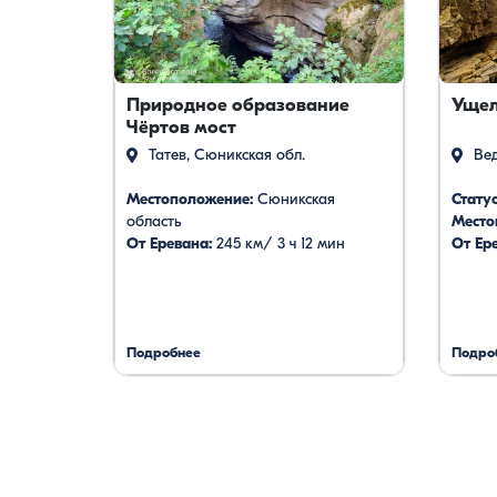
Природное образование
Ущел
Чёртов мост
Татев, Сюникская обл.
Вед
Местоположение:
Сюникская
Статус
область
Место
От Еревана:
245 км/ 3 ч 12 мин
От Ер
Подробнее
Подро