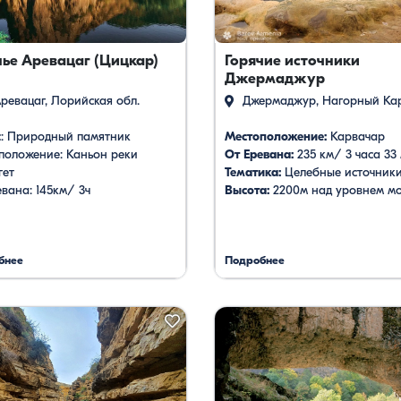
вки
ье Аревацаг (Цицкар)
Горячие источники
Джермаджур
Аревацаг, Лорийская обл.
Джермаджур, Нагорный Ка
с: Природный памятник
Местоположение:
Карвачар
положение: Каньон реки
От Еревана:
235 км/ 3 часа 33
гет
Тематика:
Целебные источник
вана: 145км/ 3ч
Высота:
2200м над уровнем м
бнее
Подробнее