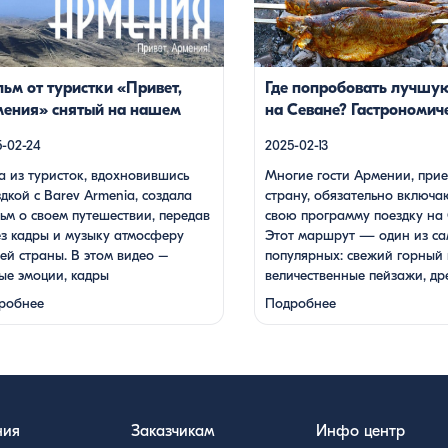
 фантастической красоты
пейзажи, древние храмы и, ко
тырей, захватывающие виды гор и
местная кухня. На Севане мо
, тепло и душевность местных
посетить Севанаванк — знам
ей, готовка и дегустация блюд.
монастырь IX века, располож
ьм от туристки «Привет,
Где попробовать лучшу
ествие под завораживающие
полуострове, а также Айраван
ения» снятый на нашем
на Севане? Гастрономич
ии дудука Дживана Гаспаряна
менее известен, но не менее [
е Великая Красота
гид
 настоящим погружением […]
-02-24
2025-02-13
а из туристок, вдохновившись
Многие гости Армении, прие
дкой с Barev Armenia, создала
страну, обязательно включа
ьм о своем путешествии, передав
свою программу поездку на 
ез кадры и музыку атмосферу
Этот маршрут — один из с
ей страны. В этом видео –
популярных: свежий горный 
ые эмоции, кадры
величественные пейзажи, др
тастической красоты
храмы и, конечно же, местна
робнее
Подробнее
астырей, захватывающие виды
На Севане можно посетить
и долин, тепло и душевность
Севанаванк — знаменитый
ных жителей, готовка и
монастырь IX века, располо
стация блюд. Путешествие под
на полуострове, а также Ай
ораживающие мелодии дудука
который менее известен, но
вана Гаспаряна стало
…
ния
Заказчикам
Инфо центр
тоящим погружением …