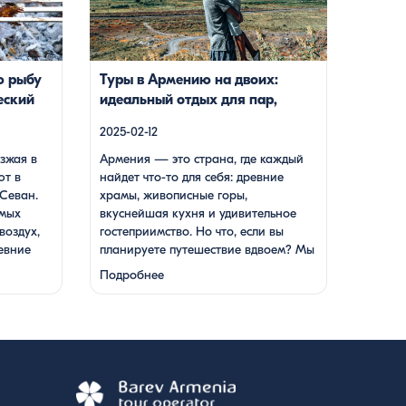
нечно же,
вдвоем? Мы подготовили туры, которые
жно
подойдут для всех случаев — будь вы
енитый
друзьями, подругами, родителями с
енный на
детьми, молодой парой или супругами в
ю рыбу
Туры в Армению на двоих:
к, который
возрасте. Какой тур выбрать для
еский
идеальный отдых для пар,
…]
путешествия вдвоем? 1. […]
друзей и родных
2025-02-12
зжая в
Армения — это страна, где каждый
ют в
найдет что-то для себя: древние
Севан.
храмы, живописные горы,
амых
вкуснейшая кухня и удивительное
воздух,
гостеприимство. Но что, если вы
евние
планируете путешествие вдвоем? Мы
я кухня.
подготовили туры, которые подойдут
Подробнее
для всех случаев — будь вы друзьями,
подругами, родителями с детьми,
женный
молодой парой или супругами в
раванк,
возрасте. Какой тур выбрать для
 не менее
путешествия вдвоем? 1. …