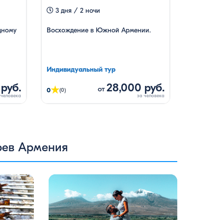
3 дня / 2 ночи
дному
Восхождение в Южной Армении.
Индивидуальный тур
 руб.
28,000 руб.
★
от
0
(0)
рев Армения
жая в
Армения — это страна, где каждый
 в свою
найдет что-то для себя: древние храмы,
 Этот
живописные горы, вкуснейшая кухня и
пулярных:
удивительное гостеприимство. Но что,
ственные
если вы планируете путешествие