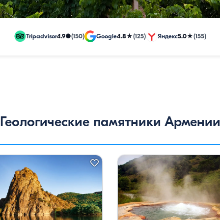
Tripadvisor
4.9
●
(150)
Google
4.8
★
(125)
Яндекс
5.0
★
(155)
рогие
Геологические памятники Армени
люзивные