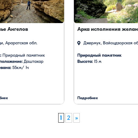
ье Ангелов
Арка исполнения жела
и, Араратская обл.
Джермук, Вайоцдзорская об
:
Природный памятник
Природный памятник
положение:
Даштакар
Высота:
15 м
евана:
55км/ 1ч
бнее
Подробнее
1
2
»