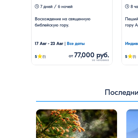
7 дней / 6 ночей
8 ч
Восхождение на священную
Пеший
библейскую гору.
гору А
17 Авг - 23 Авг
|
Все даты
Индив
77,000 руб.
★
★
от
5
5
(1)
(1)
Последни
Цветение сосен — уникальное
Одна 
природное явление, которое не только
поезд
радует глаз, но и приносит
фильм
значительную пользу для здоровья
через
человека. Особенно ярко это
стран