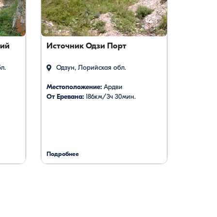
ний
Источник Одзи Порт
л.
Одзун, Лорийская обл.
Местоположение:
Ардви
От Еревана:
186км/3ч 30мин.
Подробнее