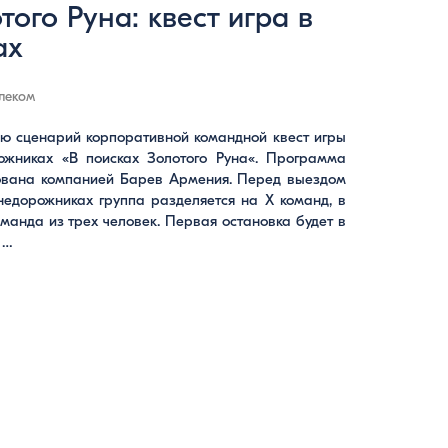
того Руна: квест игра в
ах
леком
 сценарий корпоративной командной квест игры
ожниках «В поисках Золотого Руна«. Программа
ована компанией Барев Армения. Перед выездом
недорожниках группа разделяется на X команд, в
манда из трех человек. Первая остановка будет в
 …