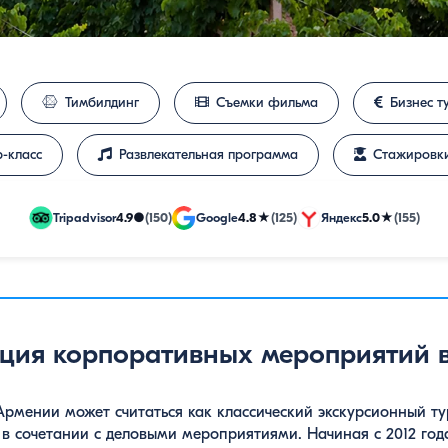
Тимбилдинг
Съемки фильма
Бизнес т
-класс
Развлекательная программа
Стажировк
Tripadvisor
4.9
●
(150)
Google
4.8
★
(125)
Яндекс
5.0
★
(155)
ция корпоративных мероприятий 
мении может считаться как классический экскурсионный тур
в сочетании с деловыми мероприятиями. Начиная с 2012 го