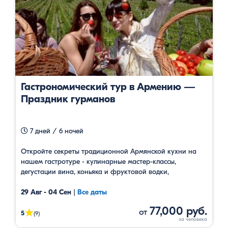
Гастрономический тур в Армению —
Праздник гурманов
7 дней / 6 ночей
Откройте секреты традиционной Армянской кухни на
нашем гастротуре - кулинарные мастер-классы,
дегустации вина, коньяка и фруктовой водки,
экскурсионные туры, посещение музеев и участье в
национальной шоу программе.
29 Авг - 04 Сен
|
Все даты
77,000 руб.
от
★
5
(9)