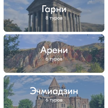
Гарни
8 туров
Арени
6 туров
Эчмиадзин
6 туров