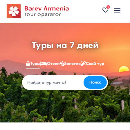
0
Toggle
naviga
Туры
Туры на 7 дней
в
Туры
Отели
Занятия
Свой тур
Армению
2026
Поиск
Поиск
—
цены
на
недорогие