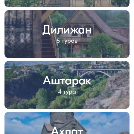
Дилижан
5 туров
Аштарак
4 тура
Ахпат