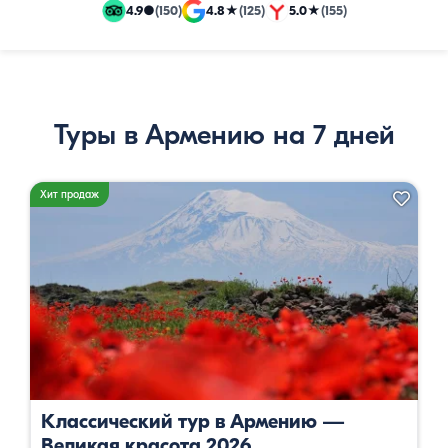
и
4.9
●
(150)
4.8
★
(125)
5.0
★
(155)
эксклюзивные
путевки
Туры в Армению на 7 дней
Хит продаж
Классический тур в Армению —
Великая красота 2026