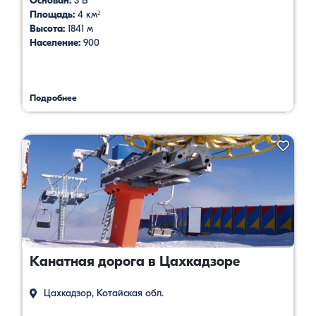
Основан:
3 В
Площадь:
4 км²
Высота:
1841 м
Население:
900
Подробнее
Канатная дорога в Цахкадзоре
Цахкадзор, Котайская обл.