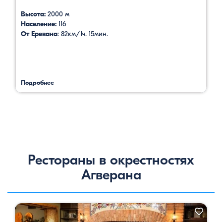
Высота:
2000 м
Население:
116
От Еревана
: 82км/1ч. 15мин.
Подробнее
Рестораны в окрестностях
Агверана