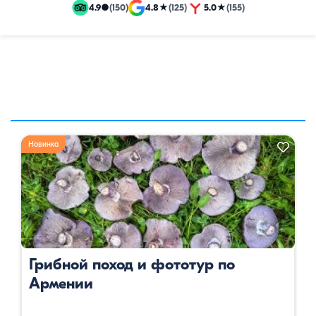
и
4.9
●
(150)
4.8
★
(125)
5.0
★
(155)
эксклюзивные
путевки
Новинка
Грибной поход и фототур по
Армении