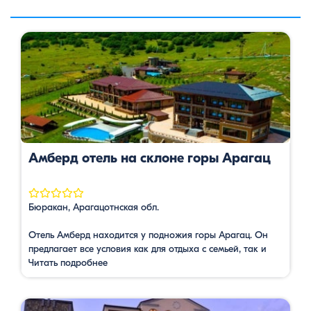
Амберд отель на склоне горы Арагац
Бюракан, Арагацотнская обл.
Отель Амберд находится у подножия горы Арагац. Он
предлагает все условия как для отдыха с семьей, так и
для организации деловых встреч и корпоративных
Читать подробнее
мероприятий. В отеле большой выбор номеров — от
стандартных одноместных до семейных. Во всех
комнатах есть собственный санузел с полотенцами,