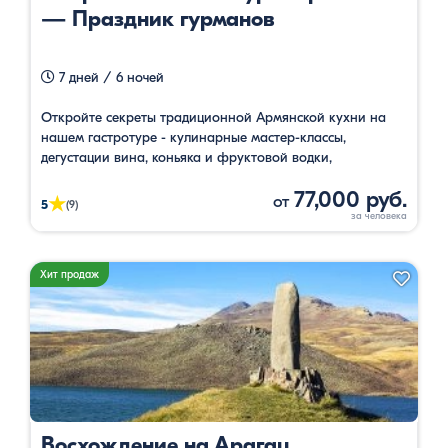
— Праздник гурманов
7 дней / 6 ночей
Откройте секреты традиционной Армянской кухни на
нашем гастротуре - кулинарные мастер-классы,
дегустации вина, коньяка и фруктовой водки,
экскурсионные туры, посещение музеев и участье в
77,000 руб.
национальной шоу программе.
от
★
5
(9)
Хит продаж
Восхождение на Арагац