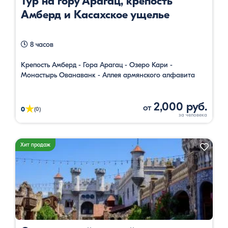
Тур на гору Арагац, крепость
Амберд и Касахское ущелье
8 часов
Крепость Амберд - Гора Арагац - Озеро Кари -
Монастырь Ованаванк - Аллея армянского алфавита
2,000 руб.
от
★
0
(0)
Хит продаж