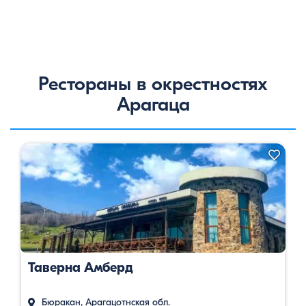
Рестораны в окрестностях
Арагаца
Таверна Амберд
Бюракан, Арагацотнская обл.