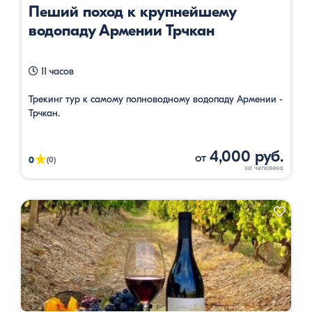
Пеший поход к крупнейшему
водопаду Армении Трчкан
11 часов
Трекинг тур к самому полноводному водопаду Армении -
Трчкан.
4,000 руб.
от
★
0
(0)