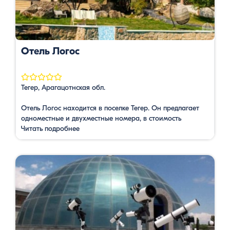
Отель Логос
Тегер, Арагацотнская обл.
Отель Логос находится в поселке Тегер. Он предлагает
одноместные и двухместные номера, в стоимость
которых входит завтрак , сервируемый каждое утро в
Читать подробнее
ресторане отеля. Все шесть номеров оснащены всеми
удобствами необходимыми для комфортабельного
проживания. Номера имеют собственный санузел с
полотенцем, туалетно-косметическими
принадлежностями и феном. Все комнаты имеют выход
на балкон с видом на сад и сезонный бассейн. …