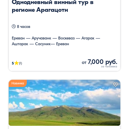
Однодневный винный тур в
регионе Арагацотн
8 часов
Ереван — Аручаванк — Воскеваз — Агарак —
Аштарак — Сасуник— Ереван
7,000 руб.
от
★
5
(1)
Новинка