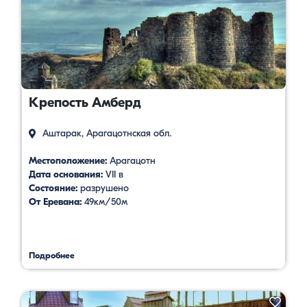
Крепость Амберд
Аштарак, Арагацотнская обл.
Местоположение:
Арагацотн
Дата основания:
VII в
Состояние:
разрушено
От Еревана:
49км/50м
Подробнее