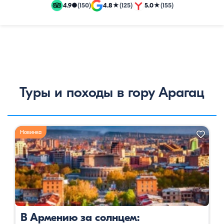
и
4.9
●
(150)
4.8
★
(125)
5.0
★
(155)
эксклюзивные
путевки
Туры и походы в гору Арагац
Новинка
В Армению за солнцем: