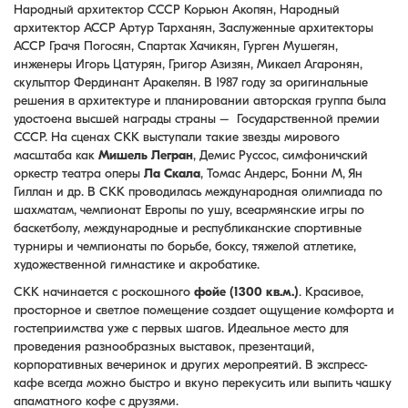
Народный архитектор СССР Корьюн Акопян, Народный
архитектор АССР Артур Тарханян, Заслуженные архитекторы
АССР Грачя Погосян, Спартак Хачикян, Гурген Мушегян,
инженеры Игорь Цатурян, Григор Азизян, Микаел Агаронян,
скульптор Фердинант Аракелян. В 1987 году за оригинальные
решения в архитектуре и планировании авторская группа была
удостоена высшей награды страны – Государственной премии
СССР. На сценах СКК выступали такие звезды мирового
масштаба как
Мишель Легран
, Демис Руссос, симфоничский
оркестр театра оперы
Ла Скала
, Томас Андерс, Бонни М, Ян
Гиллан и др. В СКК проводилась международная олимпиада по
шахматам, чемпионат Европы по ушу, всеармянские игры по
баскетболу, международные и республиканские спортивные
турниры и чемпионаты по борьбе, боксу, тяжелой атлетике,
художественной гимнастике и акробатике.
СКК начинается с роскошного
фойе (1300 кв.м.)
. Красивое,
просторное и светлое помещение создает ощущение комфорта и
гостеприимства уже с первых шагов. Идеальное место для
проведения разнообразных выставок, презентаций,
корпоративных вечеринок и других меропреятий. В экспресс-
кафе всегда можно быстро и вкуно перекусить или выпить чашку
апаматного кофе с друзями.