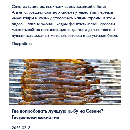
Одна из туристок, вдохновившись поездкой с Barev
Armenia, создала фильм о своем путешествии, передав
через кадры и музыку атмосферу нашей страны. В этом
видео – живые эмоции, кадры фантастической красоты
монастырей, захватывающие виды гор и долин, тепло и
душевность местных жителей, готовка и дегустация блюд.
Путешествие под завораживающие мелодии дудука
Подробнее
Дживана Гаспаряна стало настоящим погружением …
Многие гости Армении, приезжая в страну, обязательно
включают в свою программу поездку на Севан. Этот
маршрут — один из самых популярных: свежий горный
воздух, величественные пейзажи, древние храмы и, конечно
же, местная кухня. На Севане можно посетить Севанаванк
— знаменитый монастырь IX века, расположенный на
полуострове, а также Айраванк, который менее известен, но
не менее […]
Где попробовать лучшую рыбу на Севане?
Гастрономический гид
2025-02-13