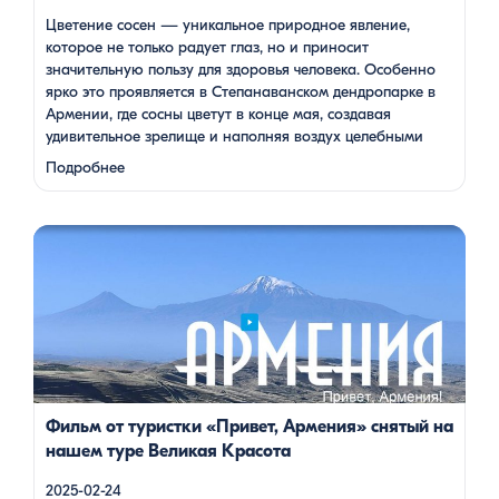
Цветение сосен — уникальное природное явление,
которое не только радует глаз, но и приносит
значительную пользу для здоровья человека. Особенно
ярко это проявляется в Степанаванском дендропарке в
Армении, где сосны цветут в конце мая, создавая
удивительное зрелище и наполняя воздух целебными
веществами.
Степанаванский дендропарк: жемчужина
Подробнее
Лорийской области Степанаванский дендропарк, также
известный как «Сочут» (в …
Одна из туристок, вдохновившись поездкой с Barev Armenia,
создала фильм о своем путешествии, передав через кадры и
музыку атмосферу нашей страны. В этом видео – живые
эмоции, кадры фантастической красоты монастырей,
захватывающие виды гор и долин, тепло и душевность
местных жителей, готовка и дегустация блюд. Путешествие
под завораживающие мелодии дудука Дживана Гаспаряна
стало настоящим погружением […]
Фильм от туристки «Привет, Армения» снятый на
нашем туре Великая Красота
2025-02-24