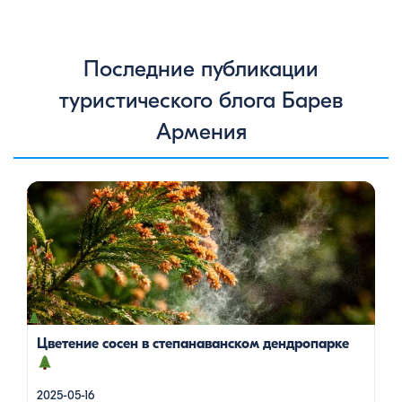
Последние публикации
туристического блога Барев
Армения
Цветение сосен — уникальное природное явление, которое
не только радует глаз, но и приносит значительную пользу
для здоровья человека. Особенно ярко это проявляется в
Степанаванском дендропарке в Армении, где сосны цветут в
конце мая, создавая удивительное зрелище и наполняя
воздух целебными веществами.
Степанаванский
дендропарк: жемчужина Лорийской области
Степанаванский дендропарк, также известный как «Сочут»
(в […]
Цветение сосен в степанаванском дендропарке
2025-05-16