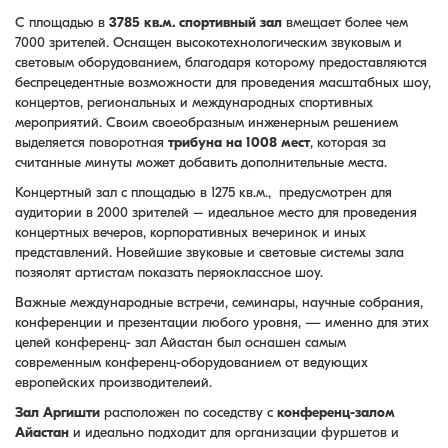
С площадью в
3785 кв.м. спортивный зал
вмещает более чем
7000 зрителей. Оснащен высокотехнологическим звуковым и
световым оборудованием, благодаря которому предоставляются
беспрецедентные возможности для проведения масштабных шоу,
концертов, региональных и международных спортивных
мероприятий. Своим своеобразным инженерным решением
выделяется поворотная
трибуна на 1008 мест
, которая за
считанные минуты может добавить дополнительные места.
Концертный зал с площадью в 1275 кв.м., предусмотрен для
аудитории в 2000 зрителей – идеальное место для проведения
концертных вечеров, корпоративных вечеринок и иных
представлений. Новейшие звуковые и световые системы зала
позяолят артистам показать перяоклассное шоу.
Важные международные встречи, семинары, научные собрания,
конференции и презентации любого уровня, — именно для этих
целей конференц- зал Айастан был оснашен самым
современным конференц-оборудованием от ведующих
европейских производителеий.
Зал Аргишти
расположен по соседству с
конференц-залом
Айастан
и идеально подходит для организации фуршетов и