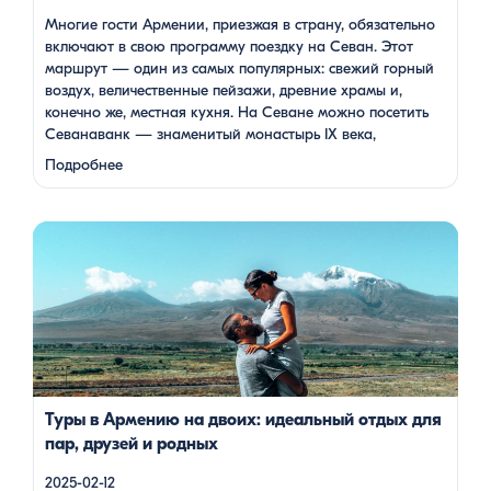
Многие гости Армении, приезжая в страну, обязательно
включают в свою программу поездку на Севан. Этот
маршрут — один из самых популярных: свежий горный
воздух, величественные пейзажи, древние храмы и,
конечно же, местная кухня. На Севане можно посетить
Севанаванк — знаменитый монастырь IX века,
расположенный на полуострове, а также Айраванк,
Подробнее
который менее известен, но не менее …
Армения — это страна, где каждый найдет что-то для себя:
древние храмы, живописные горы, вкуснейшая кухня и
удивительное гостеприимство. Но что, если вы планируете
путешествие вдвоем? Мы подготовили туры, которые
подойдут для всех случаев — будь вы друзьями, подругами,
родителями с детьми, молодой парой или супругами в
возрасте. Какой тур выбрать для путешествия вдвоем? 1. […]
Туры в Армению на двоих: идеальный отдых для
пар, друзей и родных
2025-02-12