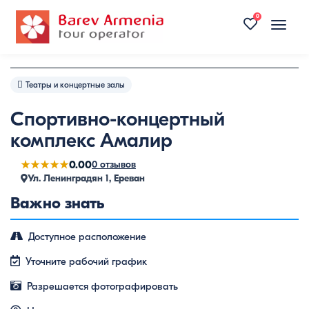
0
Toggle
naviga
Театры и концертные залы
Спортивно-концертный
комплекс Амалир
★★★★★
0.00
0 отзывов
Ул. Ленинградян 1, Ереван
Важно знать
Доступное расположение
Уточните рабочий график
Разрешается фотографировать