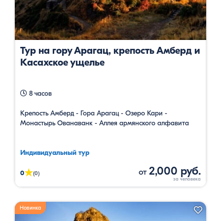
Тур на гору Арагац, крепость Амберд и
Касахское ущелье
8 часов
Крепость Амберд - Гора Арагац - Озеро Кари -
Монастырь Ованаванк - Аллея армянского алфавита
Индивидуальный тур
2,000 руб.
от
★
0
(0)
Новинка