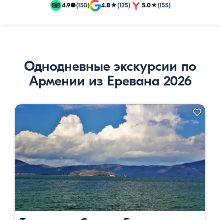
и
4.9
●
(150)
4.8
★
(125)
5.0
★
(155)
эксклюзивные
путевки
Однодневные экскурсии по
Армении из Еревана 2026