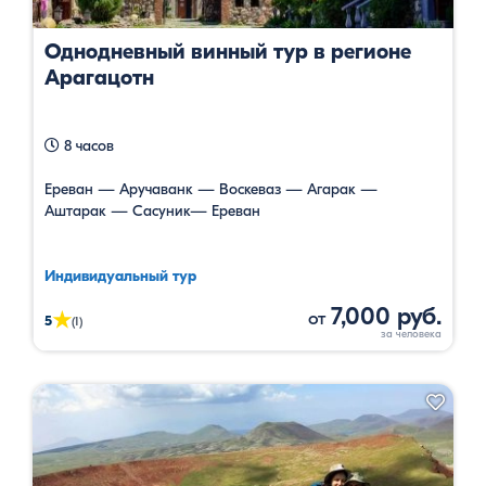
Однодневный винный тур в регионе
Арагацотн
8 часов
Ереван — Аручаванк — Воскеваз — Агарак —
Аштарак — Сасуник— Ереван
Индивидуальный тур
7,000 руб.
от
★
5
(1)