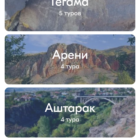
Гегама
5 туров
Арени
4 тура
Аштарак
4 тура