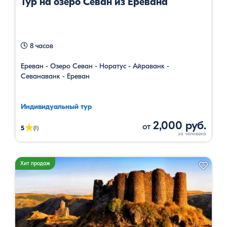
Тур на озеро Севан из Еревана
8 часов
Ереван - Озеро Севан - Норатус - Айраванк -
Севанаванк - Ереван
Индивидуальный тур
2,000 руб.
от
★
5
(1)
Хит продаж