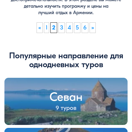
детально изучить программу и цены на
лучший отдых в Армении.
«
1
2
3
4
5
6
»
Популярные направление для
однодневных туров
Севан
9 туров