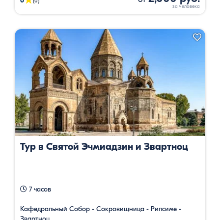
★
0
(0)
Тур в Святой Эчмиадзин и Звартноц
7 часов
Кафедральный Собор - Сокровищница - Рипсиме -
Звартноц.