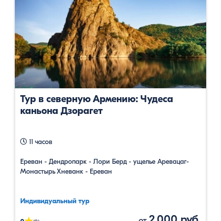
Тур в северную Армению: Чудеса
каньона Дзорагет
11 часов
Ереван - Дендропарк - Лори Берд - ущелье Аревацаг-
Монастырь Хневанк - Ереван
Индивидуальный тур
2,000 руб.
от