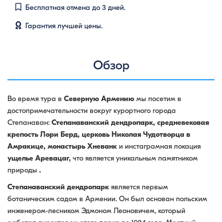
Бесплатная отмена до 3 дней.
Гарантия лучшей цены.
Обзор
Во время тура в
Северную Армению
мы посетим в
достопримечательности вокруг курортного города
Степанаван:
Степанаванский дендропарк, средневековая
крепость Лори Берд, церковь Николая Чудотворца в
Амракице, монастырь Хневанк
и инстаграмная локация
ущелье Аревацаг,
что является уникальным памятником
природы
.
Степанаванский дендропарк
является первым
ботаническим садом в Армении. Он был основан польским
инженером-лесником Эдмоном Леоновичем, который