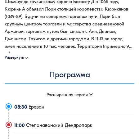
Шамшулде гpузинскому королю Баграту Д в 1065 году,
Кюрике А объявил Лори столицей королевства Кюрикянов
(1049-89). Будучи на северном торговом пути, Лори был
крупным центром торговли и мастерства средневековой
Армении: торговым путем был связан с Ани, Двином,
Дманисом, Тпхисом и другими городами. В 11-13 вв город
имел население в 10 тыс. человек. Территория (примерно 9
га), окруженная первыми крепостными воротами города,
⌵
Развернуть
выполняла роль акрополя.
Программа
Расширенная версия
08:30
Ереван
11:00
Степанаванский Дендропарк