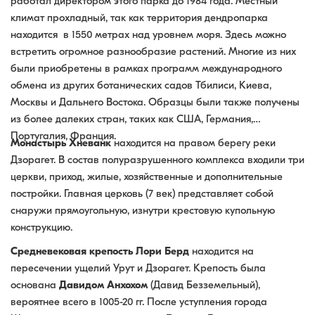
работал директором этого парка до 1984 года. Местный
климат прохладный, так как территория дендропарка
находится в 1550 метрах над уровнем моря. Здесь можно
встретить огромное разнообразие растений. Многие из них
были приобретены в рамках программ международного
обмена из других ботанических садов Тбилиси, Киева,
Москвы и Дальнего Востока. Образцы были также получены
из более далеких стран, таких как США, Германия,
Португалия, Франция.
Монастырь Хневанк
находится на правом берегу реки
Дзорагет. В состав полуразрушенного комплекса входили три
церкви, приход, жилые, хозяйственные и дополнительные
постройки. Главная церковь (7 век) представляет собой
снаружи прямоугольную, изнутри крестовую купольную
конструкцию.
Средневековая крепость Лори Берд
находится на
пересечении ущелий Урут и Дзорагет. Крепость была
основана
Давидом Анхохом
(Давид Безземельный),
вероятнее всего в 1005-20 гг. После уступления города