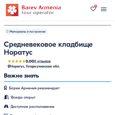
0
Toggle
naviga
Мемориалы и построения
Средневековое кладбище
Норатус
★★★★★
0.00
0 отзывов
Норатус, Гегаркуникская обл.
Важно знать
Барев Армения рекомендует
Всегда открыт
Доступное расположение