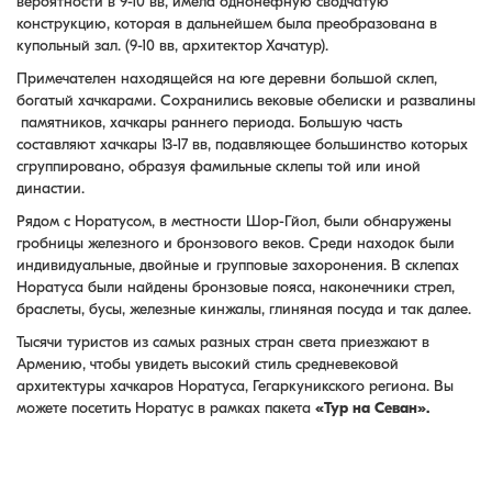
вероятности в 9-10 вв, имела однонефную сводчатую
конструкцию, которая в дальнейшем была преобразована в
купольный зал. (9-10 вв, архитектор Хачатур).
Примечателен находящейся на юге деревни большой склеп,
богатый хачкарами. Сохранились вековые обелиски и развалины
памятников, хачкары раннего периода. Большую часть
составляют хачкары 13-17 вв, подавляющее большинство которых
сгруппировано, образуя фамильные склепы той или иной
династии.
Рядом с Норатусом, в местности Шор-Гйол, были обнаружены
гробницы железного и бронзового веков. Среди находок были
индивидуальные, двойные и групповые захоронения. В склепах
Норатуса были найдены бронзовые пояса, наконечники стрел,
браслеты, бусы, железные кинжалы, глиняная посуда и так далее.
Тысячи туристов из самых разных стран света приезжают в
Армению, чтобы увидеть высокий стиль средневековой
архитектуры хачкаров Норатуса, Гегаркуникского региона. Вы
можете посетить Норатус в рамках пакета
«Тур на Севан».