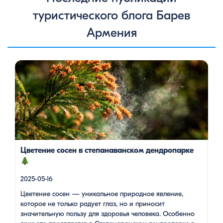
туристического блога Барев
Армения
Цветение сосен — уникальное природное явление, которое
не только радует глаз, но и приносит значительную пользу
для здоровья человека. Особенно ярко это проявляется в
Степанаванском дендропарке в Армении, где сосны цветут в
конце мая, создавая удивительное зрелище и наполняя
воздух целебными веществами.
Степанаванский
дендропарк: жемчужина Лорийской области
Степанаванский дендропарк, также известный как «Сочут»
(в […]
Цветение сосен в степанаванском дендропарке
2025-05-16
Цветение сосен — уникальное природное явление,
которое не только радует глаз, но и приносит
значительную пользу для здоровья человека. Особенно