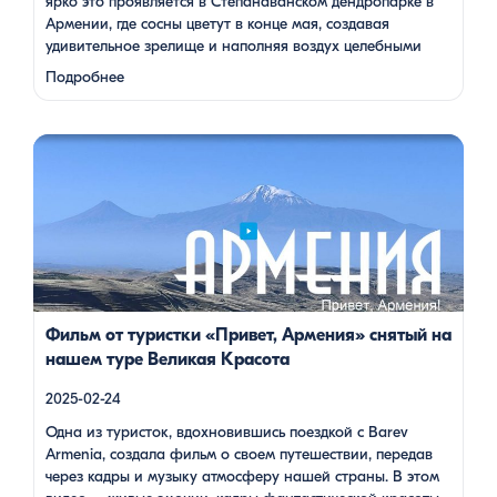
ярко это проявляется в Степанаванском дендропарке в
Армении, где сосны цветут в конце мая, создавая
удивительное зрелище и наполняя воздух целебными
веществами.
Степанаванский дендропарк: жемчужина
Подробнее
Лорийской области Степанаванский дендропарк, также
известный как «Сочут» (в …
Одна из туристок, вдохновившись поездкой с Barev Armenia,
создала фильм о своем путешествии, передав через кадры и
музыку атмосферу нашей страны. В этом видео – живые
эмоции, кадры фантастической красоты монастырей,
захватывающие виды гор и долин, тепло и душевность
местных жителей, готовка и дегустация блюд. Путешествие
под завораживающие мелодии дудука Дживана Гаспаряна
стало настоящим погружением […]
Фильм от туристки «Привет, Армения» снятый на
нашем туре Великая Красота
2025-02-24
Одна из туристок, вдохновившись поездкой с Barev
Armenia, создала фильм о своем путешествии, передав
через кадры и музыку атмосферу нашей страны. В этом