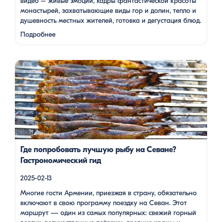
видео – живые эмоции, кадры фантастической красоты
монастырей, захватывающие виды гор и долин, тепло и
душевность местных жителей, готовка и дегустация блюд.
Путешествие под завораживающие мелодии дудука
Подробнее
Дживана Гаспаряна стало настоящим погружением …
Многие гости Армении, приезжая в страну, обязательно
включают в свою программу поездку на Севан. Этот
маршрут — один из самых популярных: свежий горный
воздух, величественные пейзажи, древние храмы и, конечно
же, местная кухня. На Севане можно посетить Севанаванк
— знаменитый монастырь IX века, расположенный на
полуострове, а также Айраванк, который менее известен, но
не менее […]
Где попробовать лучшую рыбу на Севане?
Гастрономический гид
2025-02-13
Многие гости Армении, приезжая в страну, обязательно
включают в свою программу поездку на Севан. Этот
маршрут — один из самых популярных: свежий горный