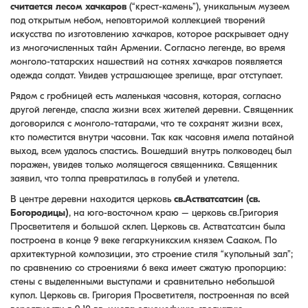
считается лесом хачкаров
(“крест-камень”), уникальным музеем
под открытым небом, неповторимой коллекцией творений
искусства по изготовлению хачкаров, которое раскрывает одну
из многочисленных тайн Армении. Согласно легенде, во время
монголо-татарских нашествий на сотнях хачкаров появляется
одежда солдат. Увидев устрашающее зрелище, враг отступает.
Рядом с гробницей есть маленькая часовня, которая, согласно
другой легенде, спасла жизни всех жителей деревни. Священник
договорился с монголо-татарами, что те сохранят жизни всех,
кто поместится внутри часовни. Так как часовня имела потайной
выход, всем удалось спастись. Вошедший внутрь полководец был
поражен, увидев только молящегося священника. Священник
заявил, что толпа превратилась в голубей и улетела.
В центре деревни находится церковь
св.Астватсатсин (св.
Богородицы)
, на юго-восточном краю – церковь св.Григория
Просветителя и большой склеп. Церковь св. Астватсатсин была
построена в конце 9 веке гегаркуникским князем Сааком. По
архитектурной композиции, это строение стиля “купольный зал”;
по сравнению со строениями 6 века имеет сжатую пропорцию:
стены с выделенными выступами и сравнительно небольшой
купол. Церковь св. Григория Просветителя, построенная по всей