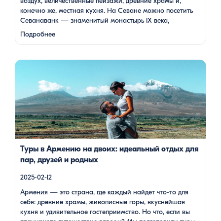
воздух, величественные пейзажи, древние храмы и,
конечно же, местная кухня. На Севане можно посетить
Севанаванк — знаменитый монастырь IX века,
расположенный на полуострове, а также Айраванк,
Подробнее
который менее известен, но не менее …
Армения — это страна, где каждый найдет что-то для себя:
древние храмы, живописные горы, вкуснейшая кухня и
удивительное гостеприимство. Но что, если вы планируете
путешествие вдвоем? Мы подготовили туры, которые
подойдут для всех случаев — будь вы друзьями, подругами,
родителями с детьми, молодой парой или супругами в
возрасте. Какой тур выбрать для путешествия вдвоем? 1. […]
Туры в Армению на двоих: идеальный отдых для
пар, друзей и родных
2025-02-12
Армения — это страна, где каждый найдет что-то для
себя: древние храмы, живописные горы, вкуснейшая
кухня и удивительное гостеприимство. Но что, если вы