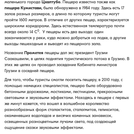
маленького города
Цхалтубо
. Пещера известна также как
пещера Кумистави,
была обнаружена в 1984 году. Здесь есть 17
залов разных размеров, а длина по которому туристы могут
пройти 1600 метров. В отличие от других пещер, характеризуется
широкими коридорами. Здесь естественная температура почти
0
всегда около 14 C
. У пещеры есть два выхода: один
заканчивается у реки, куда можно добраться на лодке, а другие
выходы пешеходные и выводят из пещерного зала.
Название
Прометея
пещеры дал экс президент Грузии
Саакашвили, в целях поднятия туристического потока в Грузию. В
этих же целях он проводил заседание Кабинета министров
Грузии в соседней пещере.
Для того, чтобы туристы смогли посетить пещеру, в 2010 году, с
помощью немецких специалистов, пещера была оборудована
бетонными дорожками, мостиками, лестницами, прекрасными
световыми и звуковыми эффектами. Находясь в пещере с первых
же минут кажется, что вошел в волшебное королевство
разнообразных форм сталактитов, сталагмитов, геликситов,
окаменевших водопадов и висячих каменных занавесок,
освещенных разноцветными лучами света, под создающей
ощущение сказки звуковыми эффектами.