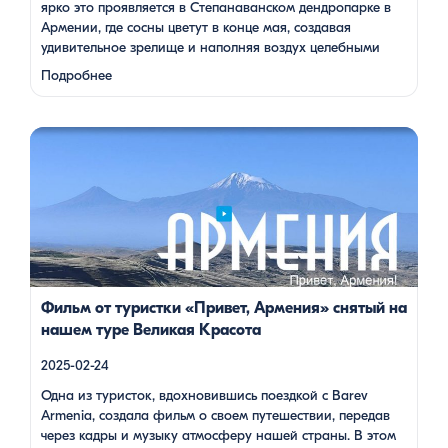
ярко это проявляется в Степанаванском дендропарке в
Армении, где сосны цветут в конце мая, создавая
удивительное зрелище и наполняя воздух целебными
веществами.
Степанаванский дендропарк: жемчужина
Подробнее
Лорийской области Степанаванский дендропарк, также
известный как «Сочут» (в …
Одна из туристок, вдохновившись поездкой с Barev Armenia,
создала фильм о своем путешествии, передав через кадры и
музыку атмосферу нашей страны. В этом видео – живые
эмоции, кадры фантастической красоты монастырей,
захватывающие виды гор и долин, тепло и душевность
местных жителей, готовка и дегустация блюд. Путешествие
под завораживающие мелодии дудука Дживана Гаспаряна
стало настоящим погружением […]
Фильм от туристки «Привет, Армения» снятый на
нашем туре Великая Красота
2025-02-24
Одна из туристок, вдохновившись поездкой с Barev
Armenia, создала фильм о своем путешествии, передав
через кадры и музыку атмосферу нашей страны. В этом