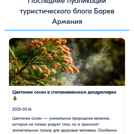
Последние публикации
туристического блога Барев
Армения
Цветение сосен — уникальное природное явление, которое
не только радует глаз, но и приносит значительную пользу
для здоровья человека. Особенно ярко это проявляется в
Степанаванском дендропарке в Армении, где сосны цветут в
конце мая, создавая удивительное зрелище и наполняя
воздух целебными веществами.
Степанаванский
дендропарк: жемчужина Лорийской области
Степанаванский дендропарк, также известный как «Сочут»
(в […]
Цветение сосен в степанаванском дендропарке
2025-05-16
Цветение сосен — уникальное природное явление,
которое не только радует глаз, но и приносит
значительную пользу для здоровья человека. Особенно