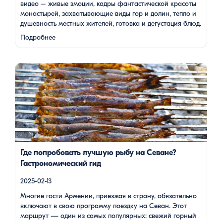
видео – живые эмоции, кадры фантастической красоты
монастырей, захватывающие виды гор и долин, тепло и
душевность местных жителей, готовка и дегустация блюд.
Путешествие под завораживающие мелодии дудука
Подробнее
Дживана Гаспаряна стало настоящим погружением …
Многие гости Армении, приезжая в страну, обязательно
включают в свою программу поездку на Севан. Этот
маршрут — один из самых популярных: свежий горный
воздух, величественные пейзажи, древние храмы и, конечно
же, местная кухня. На Севане можно посетить Севанаванк
— знаменитый монастырь IX века, расположенный на
полуострове, а также Айраванк, который менее известен, но
не менее […]
Где попробовать лучшую рыбу на Севане?
Гастрономический гид
2025-02-13
Многие гости Армении, приезжая в страну, обязательно
включают в свою программу поездку на Севан. Этот
маршрут — один из самых популярных: свежий горный