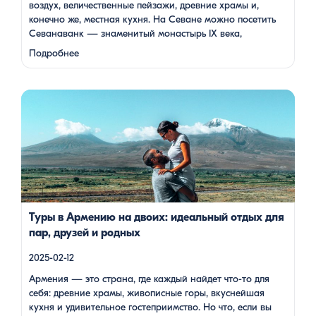
воздух, величественные пейзажи, древние храмы и,
конечно же, местная кухня. На Севане можно посетить
Севанаванк — знаменитый монастырь IX века,
расположенный на полуострове, а также Айраванк,
Подробнее
который менее известен, но не менее …
Армения — это страна, где каждый найдет что-то для себя:
древние храмы, живописные горы, вкуснейшая кухня и
удивительное гостеприимство. Но что, если вы планируете
путешествие вдвоем? Мы подготовили туры, которые
подойдут для всех случаев — будь вы друзьями, подругами,
родителями с детьми, молодой парой или супругами в
возрасте. Какой тур выбрать для путешествия вдвоем? 1. […]
Туры в Армению на двоих: идеальный отдых для
пар, друзей и родных
2025-02-12
Армения — это страна, где каждый найдет что-то для
себя: древние храмы, живописные горы, вкуснейшая
кухня и удивительное гостеприимство. Но что, если вы