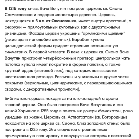
В 1215 году
князь Ваче Вачутян построил церковь св. Сиона
Сагмосаванка и подарил монастырю деревню. Церковь,
находящаяся в
5 км от Ованаванка,
имеет внутри крестовый, а
снаружи – прямоугольный купольных зал с двухэтажными
ризницами. Фасады церкви украшены “армянскими щелями”
(узкие щели наподобие оконных). Барабан купола
цилиндрической формы придает строению возвышенную
симметрию. В первой четверти 13 веке к церкви св. Сиона Ваче
Вачутян пристроил четырёхоконный притвор; центральная чать
потолка купола имеет покрытие в форме палатки, а также
круглый ердик (световой люк), над которым возвышается
шестиколонная ротонда. Различны и уникальны и другие части
покрытия (зеркальные, цилиндрические, с перекрещивающимися
сводами, с декоративными тромпами).
Библиотека-церковь находится на юго-западной стороне
главной церкви. Она была построена Ваче Вачутяном и его
женой Хоришах в 1255 году в память их дочери Мамахатун, рано
ушедшей из жизни. Церковь св. Астватсатсин (св. Богородицы)
находится на юге церкви св. Сиона, близ западной стены; была
построена в 1235 году. Это сводчатое строение имеет
прямоугольную планировку с полукруглым алтарем с восточной