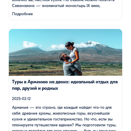
Севанаванк — знаменитый монастырь IX века,
расположенный на полуострове, а также Айраванк,
Подробнее
который менее известен, но не менее …
Армения — это страна, где каждый найдет что-то для себя:
древние храмы, живописные горы, вкуснейшая кухня и
удивительное гостеприимство. Но что, если вы планируете
путешествие вдвоем? Мы подготовили туры, которые
подойдут для всех случаев — будь вы друзьями, подругами,
родителями с детьми, молодой парой или супругами в
возрасте. Какой тур выбрать для путешествия вдвоем? 1. […]
Туры в Армению на двоих: идеальный отдых для
пар, друзей и родных
2025-02-12
Армения — это страна, где каждый найдет что-то для
себя: древние храмы, живописные горы, вкуснейшая
кухня и удивительное гостеприимство. Но что, если вы
планируете путешествие вдвоем? Мы подготовили туры,
которые подойдут для всех случаев — будь вы друзьями,