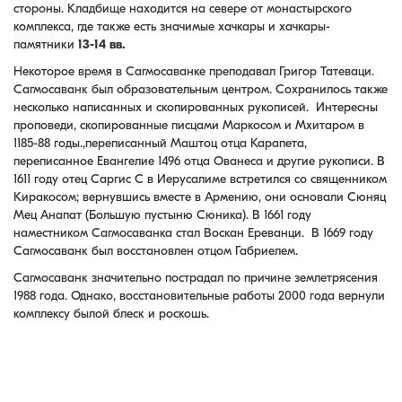
стороны. Кладбище находится на севере от монастырского
комплекса, где также есть значимые хачкары и хачкары-
памятники
13-14 вв.
Некоторое время в Сагмосаванке преподавал Григор Татеваци.
Сагмосаванк был образовательным центром. Сохранилось также
несколько написанных и скопированных рукописей. Интересны
проповеди, скопированные писцами Маркосом и Мхитаром в
1185-88 годы.,переписанный Маштоц отца Карапета,
переписанное Евангелие 1496 отца Ованеса и другие рукописи. В
1611 году отец Саргис С в Иерусалиме встретился со священником
Киракосом; вернувшись вместе в Армению, они основали Сюняц
Мец Анапат (Большую пустыню Сюника). В 1661 году
наместником Сагмосаванка стал Воскан Ереванци. В 1669 году
Сагмосаванк был восстановлен отцом Габриелем.
Сагмосаванк значительно пострадал по причине землетрясения
1988 года. Однако, восстановительные работы 2000 года вернули
комплексу былой блеск и роскошь.