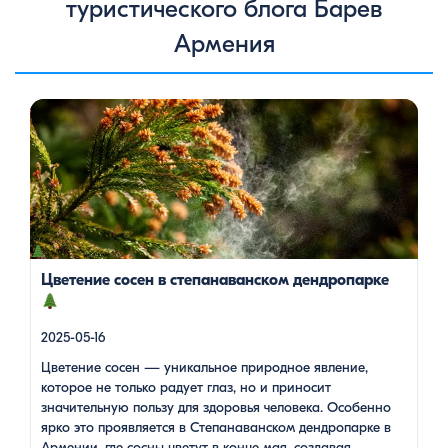
туристического блога Барев
Армения
Цветение сосен — уникальное природное явление, которое
не только радует глаз, но и приносит значительную пользу
для здоровья человека. Особенно ярко это проявляется в
Степанаванском дендропарке в Армении, где сосны цветут в
конце мая, создавая удивительное зрелище и наполняя
воздух целебными веществами.
Степанаванский
дендропарк: жемчужина Лорийской области
Степанаванский дендропарк, также известный как «Сочут»
(в […]
Цветение сосен в степанаванском дендропарке
2025-05-16
Цветение сосен — уникальное природное явление,
которое не только радует глаз, но и приносит
значительную пользу для здоровья человека. Особенно
ярко это проявляется в Степанаванском дендропарке в
Армении, где сосны цветут в конце мая, создавая