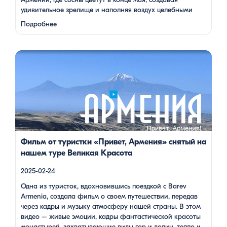
удивительное зрелище и наполняя воздух целебными
веществами.
Степанаванский дендропарк: жемчужина
Подробнее
Лорийской области Степанаванский дендропарк, также
известный как «Сочут» (в …
Одна из туристок, вдохновившись поездкой с Barev Armenia,
создала фильм о своем путешествии, передав через кадры и
музыку атмосферу нашей страны. В этом видео – живые
эмоции, кадры фантастической красоты монастырей,
захватывающие виды гор и долин, тепло и душевность
местных жителей, готовка и дегустация блюд. Путешествие
под завораживающие мелодии дудука Дживана Гаспаряна
стало настоящим погружением […]
Фильм от туристки «Привет, Армения» снятый на
нашем туре Великая Красота
2025-02-24
Одна из туристок, вдохновившись поездкой с Barev
Armenia, создала фильм о своем путешествии, передав
через кадры и музыку атмосферу нашей страны. В этом
видео – живые эмоции, кадры фантастической красоты
монастырей, захватывающие виды гор и долин, тепло и