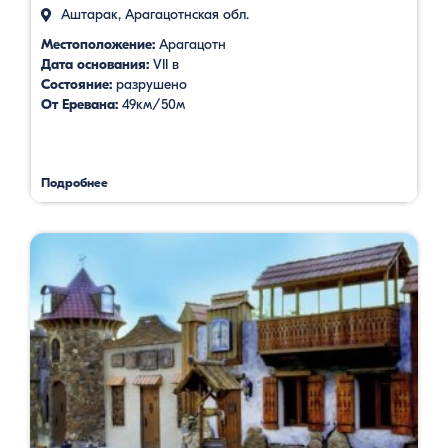
Аштарак, Арагацотнская обл.
Местоположение:
Арагацотн
Дата основания:
VII в
Состояние:
разрушено
От Еревана:
49км/50м
Подробнее