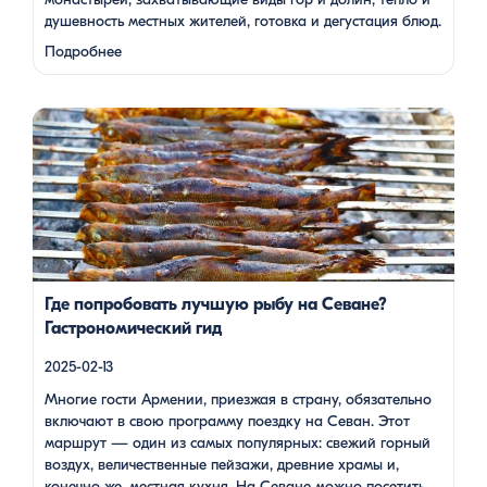
душевность местных жителей, готовка и дегустация блюд.
Путешествие под завораживающие мелодии дудука
Подробнее
Дживана Гаспаряна стало настоящим погружением …
Многие гости Армении, приезжая в страну, обязательно
включают в свою программу поездку на Севан. Этот
маршрут — один из самых популярных: свежий горный
воздух, величественные пейзажи, древние храмы и, конечно
же, местная кухня. На Севане можно посетить Севанаванк
— знаменитый монастырь IX века, расположенный на
полуострове, а также Айраванк, который менее известен, но
не менее […]
Где попробовать лучшую рыбу на Севане?
Гастрономический гид
2025-02-13
Многие гости Армении, приезжая в страну, обязательно
включают в свою программу поездку на Севан. Этот
маршрут — один из самых популярных: свежий горный
воздух, величественные пейзажи, древние храмы и,
конечно же, местная кухня. На Севане можно посетить