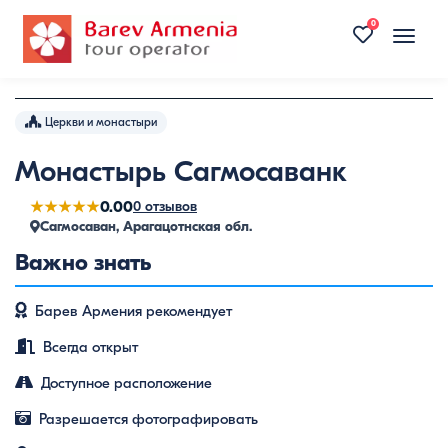
0
Toggle
naviga
Церкви и монастыри
Монастырь Сагмосаванк
★★★★★
0.00
0 отзывов
Сагмосаван, Арагацотнская обл.
Важно знать
Барев Армения рекомендует
Всегда открыт
Доступное расположение
Разрешается фотографировать