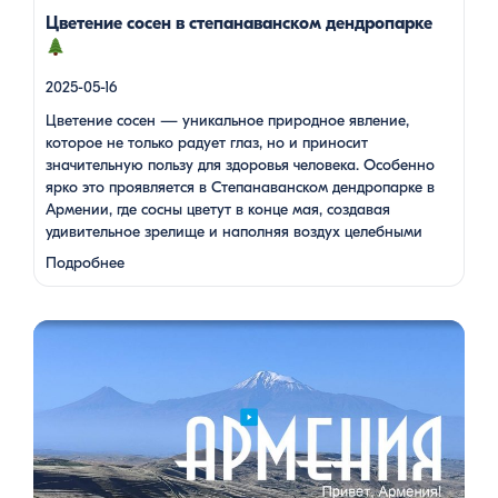
(в […]
Цветение сосен в степанаванском дендропарке
2025-05-16
Цветение сосен — уникальное природное явление,
которое не только радует глаз, но и приносит
значительную пользу для здоровья человека. Особенно
ярко это проявляется в Степанаванском дендропарке в
Армении, где сосны цветут в конце мая, создавая
удивительное зрелище и наполняя воздух целебными
веществами.
Степанаванский дендропарк: жемчужина
Подробнее
Лорийской области Степанаванский дендропарк, также
известный как «Сочут» (в …
Одна из туристок, вдохновившись поездкой с Barev Armenia,
создала фильм о своем путешествии, передав через кадры и
музыку атмосферу нашей страны. В этом видео – живые
эмоции, кадры фантастической красоты монастырей,
захватывающие виды гор и долин, тепло и душевность
местных жителей, готовка и дегустация блюд. Путешествие
под завораживающие мелодии дудука Дживана Гаспаряна
стало настоящим погружением […]