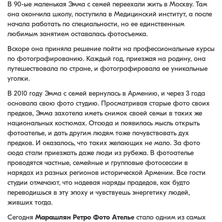
В 90-ые маленькая Эмма с семей переехали жить в Москву. Там
она окончила школу, поступила в Медицинский институт, а после
начала работать по специальности, но ее единственным
любимым занятием оставалась фотосъемка.
Вскоре она приняла решение пойти на профессиональные курсы
по фотографированию. Каждый год, приезжая на родину, она
путешествовала по стране, и фотографировала ее уникальные
уголки.
В 2010 году Эмма с семей вернулась в Армению, и через 3 года
основала свою фото студию. Просматривая старые фото своих
предков, Эмма захотела иметь снимок своей семьи в таких же
национальных костюмах. Отсюда и появилась мысль открыть
фотоателье, и дать другим людям тоже почувствовать дух
предков. И оказалось, что таких желающих не мало. За фото
сюда стали приезжать даже люди из рубежа. В фотоателье
проводятся частные, семейные и групповые фотосессии в
нарядах из разных регионов исторической Армении. Все гости
студии отмечают, что надевая наряды прадедов, как будто
переводишься в эту эпоху и чувствуешь энергетику людей,
живших тогда.
Сегодня
Марашлян Ретро Фото Ателье
стало одним из самых