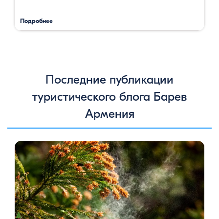
Подробнее
Последние публикации
туристического блога Барев
Армения
Цветение сосен — уникальное природное явление, которое
не только радует глаз, но и приносит значительную пользу
для здоровья человека. Особенно ярко это проявляется в
Степанаванском дендропарке в Армении, где сосны цветут в
конце мая, создавая удивительное зрелище и наполняя
воздух целебными веществами.
Степанаванский
дендропарк: жемчужина Лорийской области
Степанаванский дендропарк, также известный как «Сочут»