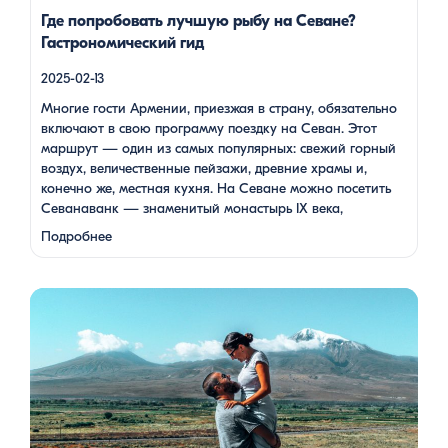
Где попробовать лучшую рыбу на Севане?
Гастрономический гид
2025-02-13
Многие гости Армении, приезжая в страну, обязательно
включают в свою программу поездку на Севан. Этот
маршрут — один из самых популярных: свежий горный
воздух, величественные пейзажи, древние храмы и,
конечно же, местная кухня. На Севане можно посетить
Севанаванк — знаменитый монастырь IX века,
расположенный на полуострове, а также Айраванк,
Подробнее
который менее известен, но не менее …
Армения — это страна, где каждый найдет что-то для себя:
древние храмы, живописные горы, вкуснейшая кухня и
удивительное гостеприимство. Но что, если вы планируете
путешествие вдвоем? Мы подготовили туры, которые
подойдут для всех случаев — будь вы друзьями, подругами,
родителями с детьми, молодой парой или супругами в
возрасте. Какой тур выбрать для путешествия вдвоем? 1. […]