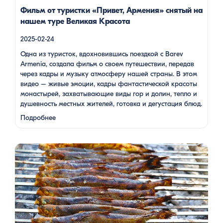
Фильм от туристки «Привет, Армения» снятый на
нашем туре Великая Красота
2025-02-24
Одна из туристок, вдохновившись поездкой с Barev
Armenia, создала фильм о своем путешествии, передав
через кадры и музыку атмосферу нашей страны. В этом
видео – живые эмоции, кадры фантастической красоты
монастырей, захватывающие виды гор и долин, тепло и
душевность местных жителей, готовка и дегустация блюд.
Путешествие под завораживающие мелодии дудука
Подробнее
Дживана Гаспаряна стало настоящим погружением …
Многие гости Армении, приезжая в страну, обязательно
включают в свою программу поездку на Севан. Этот
маршрут — один из самых популярных: свежий горный
воздух, величественные пейзажи, древние храмы и, конечно
же, местная кухня. На Севане можно посетить Севанаванк
— знаменитый монастырь IX века, расположенный на
полуострове, а также Айраванк, который менее известен, но
не менее […]