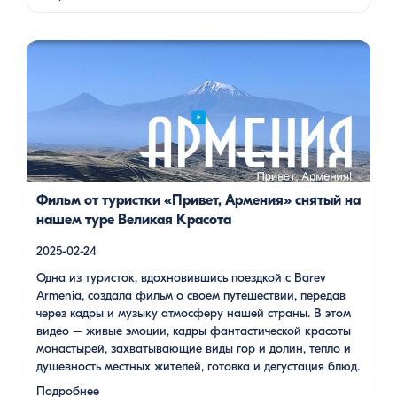
Лорийской области Степанаванский дендропарк, также
известный как «Сочут» (в …
Одна из туристок, вдохновившись поездкой с Barev Armenia,
создала фильм о своем путешествии, передав через кадры и
музыку атмосферу нашей страны. В этом видео – живые
эмоции, кадры фантастической красоты монастырей,
захватывающие виды гор и долин, тепло и душевность
местных жителей, готовка и дегустация блюд. Путешествие
под завораживающие мелодии дудука Дживана Гаспаряна
стало настоящим погружением […]
Фильм от туристки «Привет, Армения» снятый на
нашем туре Великая Красота
2025-02-24
Одна из туристок, вдохновившись поездкой с Barev
Armenia, создала фильм о своем путешествии, передав
через кадры и музыку атмосферу нашей страны. В этом
видео – живые эмоции, кадры фантастической красоты
монастырей, захватывающие виды гор и долин, тепло и
душевность местных жителей, готовка и дегустация блюд.
Путешествие под завораживающие мелодии дудука
Подробнее