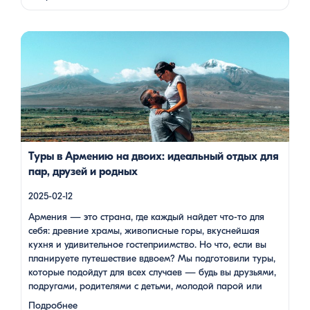
который менее известен, но не менее …
Армения — это страна, где каждый найдет что-то для себя:
древние храмы, живописные горы, вкуснейшая кухня и
удивительное гостеприимство. Но что, если вы планируете
путешествие вдвоем? Мы подготовили туры, которые
подойдут для всех случаев — будь вы друзьями, подругами,
родителями с детьми, молодой парой или супругами в
возрасте. Какой тур выбрать для путешествия вдвоем? 1. […]
Туры в Армению на двоих: идеальный отдых для
пар, друзей и родных
2025-02-12
Армения — это страна, где каждый найдет что-то для
себя: древние храмы, живописные горы, вкуснейшая
кухня и удивительное гостеприимство. Но что, если вы
планируете путешествие вдвоем? Мы подготовили туры,
которые подойдут для всех случаев — будь вы друзьями,
подругами, родителями с детьми, молодой парой или
супругами в возрасте. Какой тур выбрать для
Подробнее