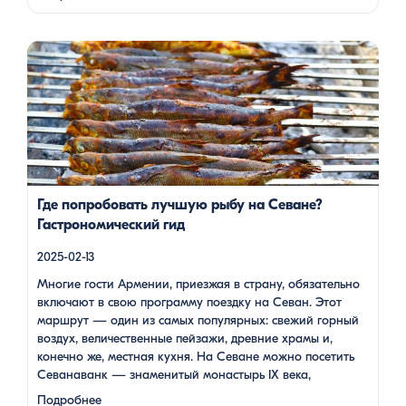
Дживана Гаспаряна стало настоящим погружением …
Многие гости Армении, приезжая в страну, обязательно
включают в свою программу поездку на Севан. Этот
маршрут — один из самых популярных: свежий горный
воздух, величественные пейзажи, древние храмы и, конечно
же, местная кухня. На Севане можно посетить Севанаванк
— знаменитый монастырь IX века, расположенный на
полуострове, а также Айраванк, который менее известен, но
не менее […]
Где попробовать лучшую рыбу на Севане?
Гастрономический гид
2025-02-13
Многие гости Армении, приезжая в страну, обязательно
включают в свою программу поездку на Севан. Этот
маршрут — один из самых популярных: свежий горный
воздух, величественные пейзажи, древние храмы и,
конечно же, местная кухня. На Севане можно посетить
Севанаванк — знаменитый монастырь IX века,
расположенный на полуострове, а также Айраванк,
Подробнее