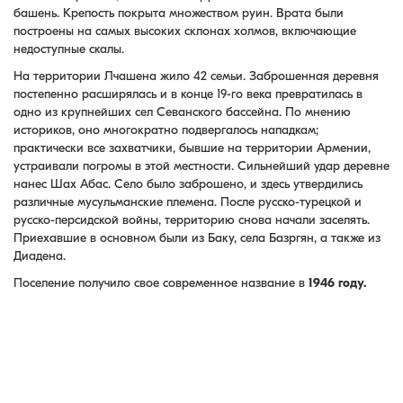
башень. Крепость покрыта множеством руин. Врата были
построены на самых высоких склонах холмов, включающие
недоступные скалы.
На территории Лчашена жило 42 семьи. Заброшенная деревня
постепенно расширялась и в конце 19-го века превратилась в
одно из крупнейших сел Севанского бассейна. По мнению
историков, оно многократно подвергалось нападкам;
практически все захватчики, бывшие на территории Армении,
устраивали погромы в этой местности. Сильнейший удар деревне
нанес Шах Абас. Село было заброшено, и здесь утвердились
различные мусульманские племена. После русско-турецкой и
русско-персидской войны, территорию снова начали заселять.
Приехавшие в основном были из Баку, села Базргян, а также из
Диадена.
Поселение получило свое современное название в
1946 году.