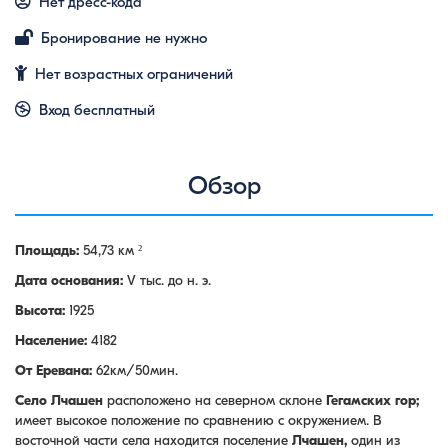
Нет дресс-кода
Бронирование не нужно
Нет возрастных ограничений
Вход бесплатный
Обзор
Площадь:
54,73 км ²
Дата основания:
V тыс. до н. э.
Высота:
1925
Население:
4182
От Еревана:
62км/50мин.
Село Лчашен
расположено на северном склоне
Гегамских гор;
имеет высокое положение по сравнению с окружением. В
восточной части села находится поселение
Лчашен,
один из