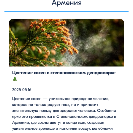
Армения
Цветение сосен — уникальное природное явление, которое
не только радует глаз, но и приносит значительную пользу
для здоровья человека. Особенно ярко это проявляется в
Степанаванском дендропарке в Армении, где сосны цветут в
конце мая, создавая удивительное зрелище и наполняя
воздух целебными веществами.
Степанаванский
дендропарк: жемчужина Лорийской области
Степанаванский дендропарк, также известный как «Сочут»
(в […]
Цветение сосен в степанаванском дендропарке
2025-05-16
Цветение сосен — уникальное природное явление,
которое не только радует глаз, но и приносит
значительную пользу для здоровья человека. Особенно
ярко это проявляется в Степанаванском дендропарке в
Армении, где сосны цветут в конце мая, создавая
удивительное зрелище и наполняя воздух целебными