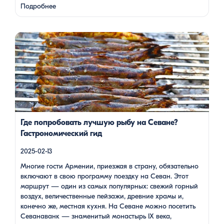
Путешествие под завораживающие мелодии дудука
Подробнее
Дживана Гаспаряна стало настоящим погружением …
Многие гости Армении, приезжая в страну, обязательно
включают в свою программу поездку на Севан. Этот
маршрут — один из самых популярных: свежий горный
воздух, величественные пейзажи, древние храмы и, конечно
же, местная кухня. На Севане можно посетить Севанаванк
— знаменитый монастырь IX века, расположенный на
полуострове, а также Айраванк, который менее известен, но
не менее […]
Где попробовать лучшую рыбу на Севане?
Гастрономический гид
2025-02-13
Многие гости Армении, приезжая в страну, обязательно
включают в свою программу поездку на Севан. Этот
маршрут — один из самых популярных: свежий горный
воздух, величественные пейзажи, древние храмы и,
конечно же, местная кухня. На Севане можно посетить
Севанаванк — знаменитый монастырь IX века,