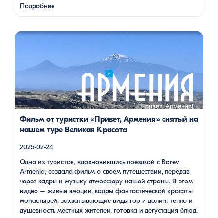
веществами.
Степанаванский дендропарк: жемчужина
Подробнее
Лорийской области Степанаванский дендропарк, также
известный как «Сочут» (в …
Одна из туристок, вдохновившись поездкой с Barev Armenia,
создала фильм о своем путешествии, передав через кадры и
музыку атмосферу нашей страны. В этом видео – живые
эмоции, кадры фантастической красоты монастырей,
захватывающие виды гор и долин, тепло и душевность
местных жителей, готовка и дегустация блюд. Путешествие
под завораживающие мелодии дудука Дживана Гаспаряна
стало настоящим погружением […]
Фильм от туристки «Привет, Армения» снятый на
нашем туре Великая Красота
2025-02-24
Одна из туристок, вдохновившись поездкой с Barev
Armenia, создала фильм о своем путешествии, передав
через кадры и музыку атмосферу нашей страны. В этом
видео – живые эмоции, кадры фантастической красоты
монастырей, захватывающие виды гор и долин, тепло и
душевность местных жителей, готовка и дегустация блюд.