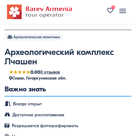
0
Toggle
naviga
Археологические памятники
Археологический комплекс
Лчашен
★★★★★
0.00
0 отзывов
Севан, Гегаркуникская обл.
Важно знать
Всегда открыт
Доступное расположение
Разрешается фотографировать