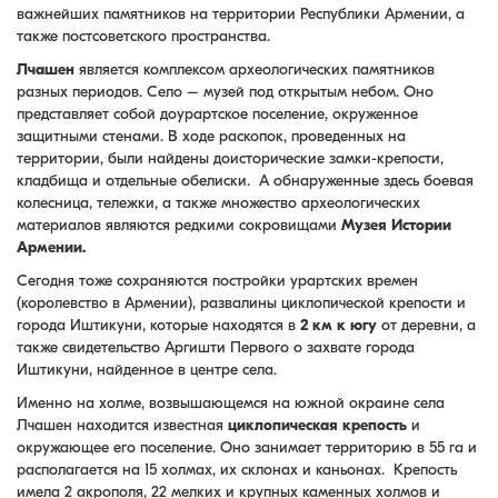
важнейших памятников на территории Республики Армении, а
также постсоветского пространства.
Лчашен
является комплексом археологических памятников
разных периодов. Село – музей под открытым небом. Оно
представляет собой доурартское поселение, окруженное
защитными стенами. В ходе раскопок, проведенных на
территории, были найдены доисторические замки-крепости,
кладбища и отдельные обелиски. А обнаруженные здесь боевая
колесница, тележки, а также множество археологических
материалов являются редкими сокровищами
Музея Истории
Армении.
Сегодня тоже сохраняются постройки урартских времен
(королевство в Армении), развалины циклопической крепости и
города Иштикуни, которые находятся в
2 км к югу
от деревни, а
также свидетельство Аргишти Первого о захвате города
Иштикуни, найденное в центре села.
Именно на холме, возвышающемся на южной окраине села
Лчашен находится известная
циклопическая крепость
и
окружающее его поселение. Оно занимает территорию в 55 га и
располагается на 15 холмах, их склонах и каньонах. Крепость
имела 2 акрополя, 22 мелких и крупных каменных холмов и