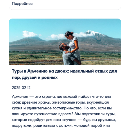
расположенный на полуострове, а также Айраванк,
Подробнее
который менее известен, но не менее …
Армения — это страна, где каждый найдет что-то для себя:
древние храмы, живописные горы, вкуснейшая кухня и
удивительное гостеприимство. Но что, если вы планируете
путешествие вдвоем? Мы подготовили туры, которые
подойдут для всех случаев — будь вы друзьями, подругами,
родителями с детьми, молодой парой или супругами в
возрасте. Какой тур выбрать для путешествия вдвоем? 1. […]
Туры в Армению на двоих: идеальный отдых для
пар, друзей и родных
2025-02-12
Армения — это страна, где каждый найдет что-то для
себя: древние храмы, живописные горы, вкуснейшая
кухня и удивительное гостеприимство. Но что, если вы
планируете путешествие вдвоем? Мы подготовили туры,
которые подойдут для всех случаев — будь вы друзьями,
подругами, родителями с детьми, молодой парой или