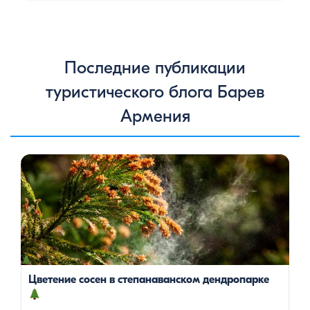
Последние публикации
туристического блога Барев
Армения
Цветение сосен — уникальное природное явление, которое
не только радует глаз, но и приносит значительную пользу
для здоровья человека. Особенно ярко это проявляется в
Степанаванском дендропарке в Армении, где сосны цветут в
конце мая, создавая удивительное зрелище и наполняя
воздух целебными веществами.
Степанаванский
дендропарк: жемчужина Лорийской области
Степанаванский дендропарк, также известный как «Сочут»
(в […]
Цветение сосен в степанаванском дендропарке