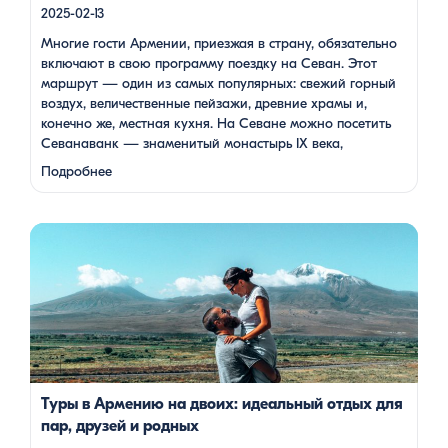
2025-02-13
Многие гости Армении, приезжая в страну, обязательно
включают в свою программу поездку на Севан. Этот
маршрут — один из самых популярных: свежий горный
воздух, величественные пейзажи, древние храмы и,
конечно же, местная кухня. На Севане можно посетить
Севанаванк — знаменитый монастырь IX века,
расположенный на полуострове, а также Айраванк,
Подробнее
который менее известен, но не менее …
Армения — это страна, где каждый найдет что-то для себя:
древние храмы, живописные горы, вкуснейшая кухня и
удивительное гостеприимство. Но что, если вы планируете
путешествие вдвоем? Мы подготовили туры, которые
подойдут для всех случаев — будь вы друзьями, подругами,
родителями с детьми, молодой парой или супругами в
возрасте. Какой тур выбрать для путешествия вдвоем? 1. […]
Туры в Армению на двоих: идеальный отдых для
пар, друзей и родных