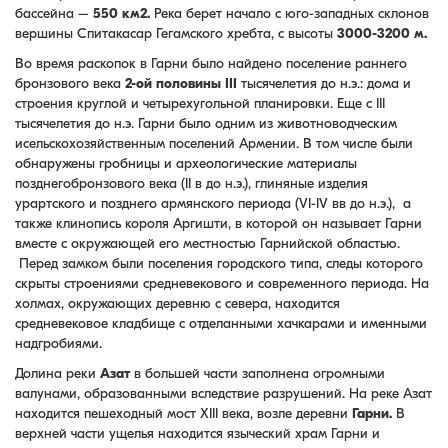
бассейна –
550 км2.
Река берет начало с юго-западных склонов
вершины Спитакасар Гегамского хребта, с высоты
3000-3200 м.
Во время раскопок в Гарни было найдено поселение раннего
бронзового века
2-ой половины III
тысячелетия до н.э.: дома и
строения круглой и четырехугольной планировки. Еще с III
тысячелетия до н.э. Гарни было одним из животноводческим
исельскохозяйственным поселений Армении. В том числе были
обнаружены гробницы и археологические материалы
позднегобронзового века (II в до н.э.), глиняные изделия
урартского и позднего армянского периода (VI-IV вв до н.э.), а
также клинопись короля Аргишти, в которой он называет Гарни
вместе с окружающей его местностью Гарнийской областью.
Перед замком были поселения городского типа, следы которого
скрыты строениями средневекового и современного периода. На
холмах, окружающих деревню с севера, находится
средневековое кладбище с отделанными хачкарами и именными
надгробиями.
Долина реки
Азат
в большей части заполнена огромными
валунами, образованными вследствие разрушений. На реке Азат
находится пешеходный мост XIII века, возле деревни
Гарни.
В
верхней части ущелья находится языческий храм Гарни и