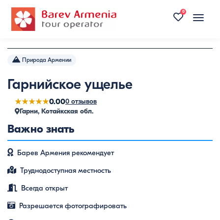
0
Toggle
naviga
Природа Армении
Гарнийское ущелье
★★★★★
0.00
0 отзывов
Гарни, Котайкская обл.
Важно знать
Барев Армения рекомендует
Труднодоступная местность
Всегда открыт
Разрешается фотографировать