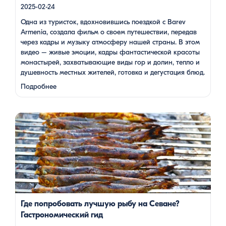
2025-02-24
Одна из туристок, вдохновившись поездкой с Barev
Armenia, создала фильм о своем путешествии, передав
через кадры и музыку атмосферу нашей страны. В этом
видео – живые эмоции, кадры фантастической красоты
монастырей, захватывающие виды гор и долин, тепло и
душевность местных жителей, готовка и дегустация блюд.
Путешествие под завораживающие мелодии дудука
Подробнее
Дживана Гаспаряна стало настоящим погружением …
Многие гости Армении, приезжая в страну, обязательно
включают в свою программу поездку на Севан. Этот
маршрут — один из самых популярных: свежий горный
воздух, величественные пейзажи, древние храмы и, конечно
же, местная кухня. На Севане можно посетить Севанаванк
— знаменитый монастырь IX века, расположенный на
полуострове, а также Айраванк, который менее известен, но
не менее […]
Где попробовать лучшую рыбу на Севане?
Гастрономический гид