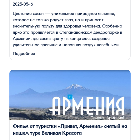
2025-05-16
Цветение сосен — уникальное природное явление,
которое не только радует глаз, но и приносит
значительную пользу для здоровья человека. Особенно
ярко это проявляется в Степанаванском дендропарке в
Армении, где сосны цветут в конце мая, создавая
удивительное зрелище и наполняя воздух целебными
веществами.
Степанаванский дендропарк: жемчужина
Подробнее
Лорийской области Степанаванский дендропарк, также
известный как «Сочут» (в …
Одна из туристок, вдохновившись поездкой с Barev Armenia,
создала фильм о своем путешествии, передав через кадры и
музыку атмосферу нашей страны. В этом видео – живые
эмоции, кадры фантастической красоты монастырей,
захватывающие виды гор и долин, тепло и душевность
местных жителей, готовка и дегустация блюд. Путешествие
под завораживающие мелодии дудука Дживана Гаспаряна
стало настоящим погружением […]
Фильм от туристки «Привет, Армения» снятый на
нашем туре Великая Красота