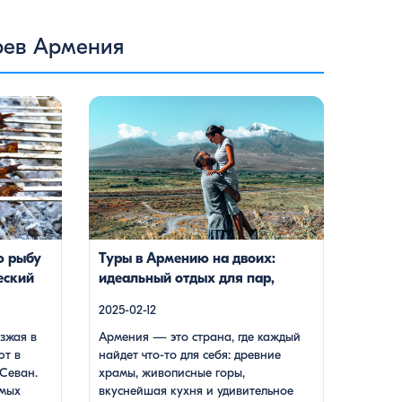
рев Армения
жая в
Армения — это страна, где каждый
 в свою
найдет что-то для себя: древние храмы,
 Этот
живописные горы, вкуснейшая кухня и
пулярных:
удивительное гостеприимство. Но что,
ственные
если вы планируете путешествие
нечно же,
вдвоем? Мы подготовили туры, которые
жно
подойдут для всех случаев — будь вы
енитый
друзьями, подругами, родителями с
енный на
детьми, молодой парой или супругами в
ю рыбу
Туры в Армению на двоих:
к, который
возрасте. Какой тур выбрать для
еский
идеальный отдых для пар,
…]
путешествия вдвоем? 1. […]
друзей и родных
2025-02-12
зжая в
Армения — это страна, где каждый
ют в
найдет что-то для себя: древние
Севан.
храмы, живописные горы,
амых
вкуснейшая кухня и удивительное