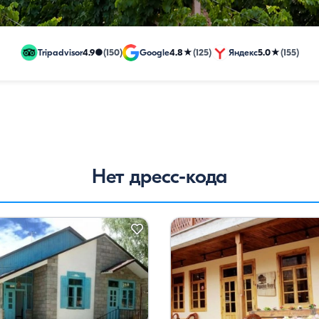
—
цены
Tripadvisor
4.9
●
(150)
Google
4.8
★
(125)
Яндекс
5.0
★
(155)
на
недорогие
Нет дресс-кода
и
эксклюзивные