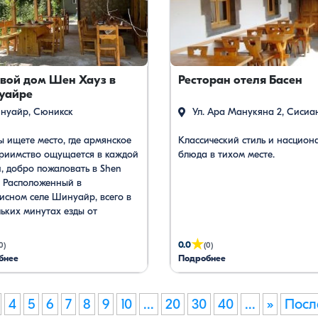
евой дом Шен Хауз в
Ресторан отеля Басен
уайре
уайр, Сюникск
Ул. Ара Манукяна 2, Сисиа
ы ищете место, где армянское
Классический стиль и насцион
приимство ощущается в каждой
блюда в тихом месте.
, добро пожаловать в Shen
. Расположенный в
исном селе Шинуайр, всего в
ьких минутах езды от
сивной канатной дороги
я Татева», этот гостевой дом
★
0.0
0)
(0)
т вашей идеальной базой для
бнее
Подробнее
дования сокровищ Сюника.
у мы выбираем Shen House для
 гостей: Искреннее
4
5
6
7
8
9
10
...
20
30
40
...
»
Посл
приимство. Само название …