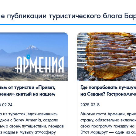
е публикации туристического блога Ба
из туристок, вдохновившись
Многие гости Армении, приез
кой с Barev Armenia, создала
страну, обязательно включают
 о своем путешествии, передав
программу поездку на Севан.
 кадры и музыку атмосферу нашей
маршрут — один из самых по
ы. В этом видео – живые эмоции,
свежий горный воздух, величе
 фантастической красоты
пейзажи, древние храмы и, ко
тырей, захватывающие виды гор и
местная кухня. На Севане мо
, тепло и душевность местных
посетить Севанаванк — знам
ей, готовка и дегустация блюд.
монастырь IX века, располож
ьм от туристки «Привет,
Где попробовать лучшу
ествие под завораживающие
полуострове, а также Айраван
ения» снятый на нашем
на Севане? Гастрономич
ии дудука Дживана Гаспаряна
менее известен, но не менее [
е Великая Красота
гид
 настоящим погружением […]
-02-24
2025-02-13
а из туристок, вдохновившись
Многие гости Армении, прие
дкой с Barev Armenia, создала
страну, обязательно включа
ьм о своем путешествии, передав
свою программу поездку на 
ез кадры и музыку атмосферу
Этот маршрут — один из с