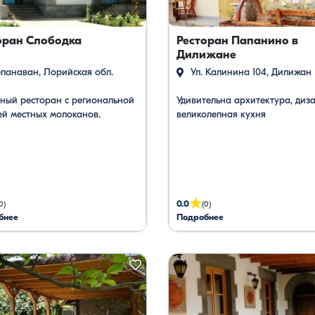
путевки
оран Слободка
Ресторан Папанино в
Дилижане
панаван, Лорийская обл.
Ул. Калинина 104, Дилижан
ный ресторан с региональной
Удивительна архитектура, диз
ей местных молоканов.
великолепная кухня
★
0.0
0)
(0)
бнее
Подробнее