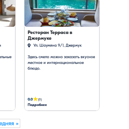
Ресторан Терраса в
Джермуке
н
Ул. Шаумяна 9/1, Джермук
альные
Здесь смело можно заказать вкусное
местное и интернациональное
блюдо.
★
0.0
(0)
Подробнее
едняя »