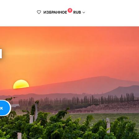
0
ИЗБРАННОЕ
RUB
а
ск