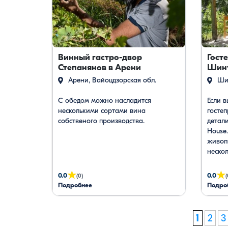
Винный гастро-двор
Гост
Степанянов в Арени
Шин
Арени, Вайоцдзорская обл.
Шин
С обедом можно насладится
Если в
несколькими сортами вина
госте
собственого производства.
детали
House
живоп
нескол
ревер
«Крыль
★
★
0.0
0.0
(0)
(
стане
Подробнее
Подро
иссле
Почем
наших
1
2
3
госте