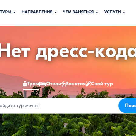
ТУРЫ
НАПРАВЛЕНИЯ
ЧЕМ ЗАНЯТЬСЯ
УСЛУГИ
Туры
Нет дресс-код
в
Туры
Отели
Занятия
Свой тур
Армению
Пои
к
2026