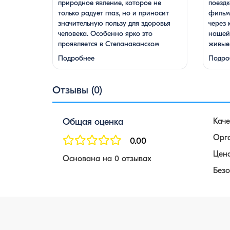
природное явление, которое не
поездк
только радует глаз, но и приносит
фильм 
значительную пользу для здоровья
через 
человека. Особенно ярко это
нашей 
проявляется в Степанаванском
живые
дендропарке в Армении, где сосны
фанта
Подробнее
Подро
цветут в конце мая, создавая
монас
удивительное зрелище и наполняя
гор и 
воздух целебными веществами.
местны
Отзывы (0)
Степанаванский дендропарк:
дегуст
жемчужина Лорийской области
завор
Степанаванский дендропарк, также
Джива
Общая оценка
Каче
известный как «Сочут» (в …
насто
Орг
0.00
Цена
Основана на 0 отзывах
Безо