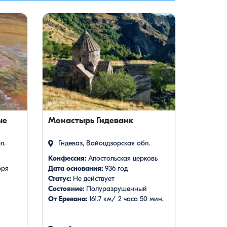
ые
Монастырь Гндеванк
л.
Гндеваз, Вайоцдзорская обл.
Конфессия:
Aпостольская церковь
оря
Дата основания:
936 год
Статус:
Не действует
Состояние:
Полуразрушенный
От Еревана:
161.7 км/ 2 часа 50 мин.