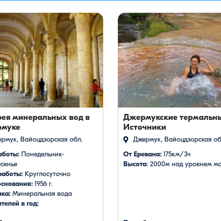
рея минеральных вод в
Джермукские термальн
муке
Источники
рмук, Вайоцдзорская обл.
Джермук, Вайоцдзорская об
аботы:
Понедельник-
От Еревана:
175км/3ч
сенье
Высота
: 2000м над уровнем м
работы:
Круглосуточно
основания:
1956 г.
ика:
Минеральная вода
телей в год: