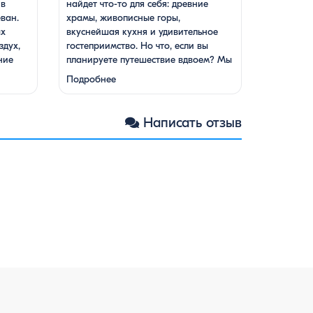
 в
найдет что-то для себя: древние
ван.
храмы, живописные горы,
ых
вкуснейшая кухня и удивительное
здух,
гостеприимство. Но что, если вы
ние
планируете путешествие вдвоем? Мы
кухня.
подготовили туры, которые подойдут
Подробнее
для всех случаев — будь вы друзьями,
подругами, родителями с детьми,
нный
молодой парой или супругами в
Написать отзыв
анк,
возрасте. Какой тур выбрать для
 менее
путешествия вдвоем? 1. …