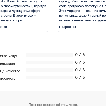
ой с Barev Armenia, создала
страну, обязательно включают
о своем путешествии, передав
свою программу поездку на Се
кадры и музыку атмосферу
Этот маршрут — один из сам
страны. В этом видео –
популярных: свежий горный во
 эмоции, кадры
величественные пейзажи, древ
стической красоты
храмы и, конечно же, местная 
бнее
Подробнее
тырей, захватывающие виды
На Севане можно посетить
долин, тепло и душевность
Севанаванк — знаменитый
х жителей, готовка и
монастырь IX века, расположе
ация блюд. Путешествие под
на полуострове, а также Айрав
аживающие мелодии дудука
который менее известен, но не
на Гаспаряна стало
…
0 / 5
ство услуг
ящим погружением …
0 / 5
анизация
0 / 5
 / качество
0 / 5
пасность
Пока нет отзывов об этом месте.