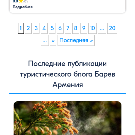
★
0.0
(0)
Подробнее
1
2
3
4
5
6
7
8
9
10
...
20
...
»
Последняя »
Последние публикации
туристического блога Барев
Армения
Цветение сосен — уникальное природное явление,
которое не только радует глаз, но и приносит
значительную пользу для здоровья человека. Особенно
ярко это проявляется в Степанаванском дендропарке в
Армении, где сосны цветут в конце мая, создавая
удивительное зрелище и наполняя воздух целебными