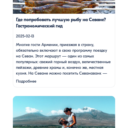
расположенный на полуострове, а также Айраванк,
который менее известен, но не менее […]
Где попробовать лучшую рыбу на Севане?
Гастрономический гид
2025-02-13
Многие гости Армении, приезжая в страну,
обязательно включают в свою программу поездку
на Севан. Этот маршрут — один из самых
популярных: свежий горный воздух, величественные
пейзажи, древние храмы и, конечно же, местная
кухня. На Севане можно посетить Севанаванк —
знаменитый монастырь IX века, расположенный на
Подробнее
полуострове, а также Айраванк, который менее
известен, но не менее …
Армения — это страна, где каждый найдет что-то для
себя: древние храмы, живописные горы, вкуснейшая
кухня и удивительное гостеприимство. Но что, если вы
планируете путешествие вдвоем? Мы подготовили туры,
которые подойдут для всех случаев — будь вы друзьями,
подругами, родителями с детьми, молодой парой или