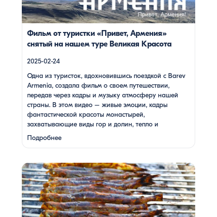
блюд. Путешествие под завораживающие мелодии
дудука Дживана Гаспаряна стало настоящим
погружением […]
Фильм от туристки «Привет, Армения»
снятый на нашем туре Великая Красота
2025-02-24
Одна из туристок, вдохновившись поездкой с Barev
Armenia, создала фильм о своем путешествии,
передав через кадры и музыку атмосферу нашей
страны. В этом видео – живые эмоции, кадры
фантастической красоты монастырей,
захватывающие виды гор и долин, тепло и
душевность местных жителей, готовка и дегустация
Подробнее
блюд. Путешествие под завораживающие мелодии
дудука Дживана Гаспаряна стало настоящим
погружением …
Многие гости Армении, приезжая в страну, обязательно
включают в свою программу поездку на Севан. Этот
маршрут — один из самых популярных: свежий горный
воздух, величественные пейзажи, древние храмы и,
конечно же, местная кухня. На Севане можно посетить
Севанаванк — знаменитый монастырь IX века,