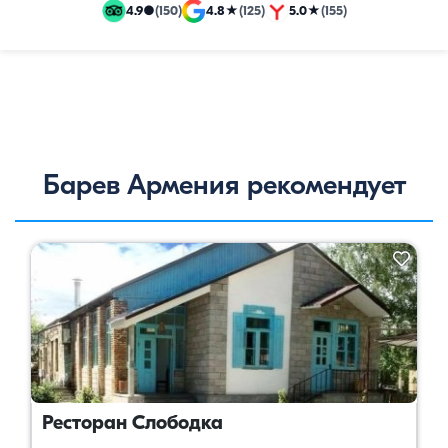
4.9
●
(150)
4.8
★
(125)
5.0
★
(155)
эксклюзивные
путевки
Барев Армения рекомендует
Ресторан Слободка