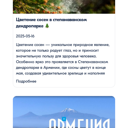
веществами.
Степанаванский дендропарк: жемчужина
Лорийской области Степанаванский дендропарк, также
известный как «Сочут» (в […]
Цветение сосен в степанаванском
дендропарке
2025-05-16
Цветение сосен — уникальное природное явление,
которое не только радует глаз, но и приносит
значительную пользу для здоровья человека.
Особенно ярко это проявляется в Степанаванском
дендропарке в Армении, где сосны цветут в конце
мая, создавая удивительное зрелище и наполняя
воздух целебными веществами.
Степанаванский
Подробнее
дендропарк: жемчужина Лорийской области
Степанаванский дендропарк, также известный как
«Сочут» (в …
Одна из туристок, вдохновившись поездкой с Barev
Armenia, создала фильм о своем путешествии, передав
через кадры и музыку атмосферу нашей страны. В этом
видео – живые эмоции, кадры фантастической красоты
монастырей, захватывающие виды гор и долин, тепло и
душевность местных жителей, готовка и дегустация