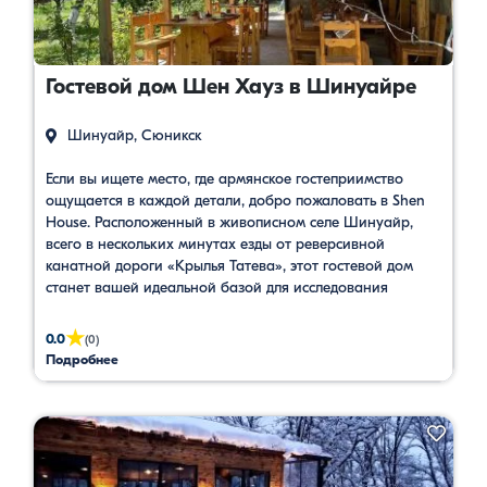
Гостевой дом Шен Хауз в Шинуайре
Шинуайр, Сюникск
Если вы ищете место, где армянское гостеприимство
ощущается в каждой детали, добро пожаловать в Shen
House. Расположенный в живописном селе Шинуайр,
всего в нескольких минутах езды от реверсивной
канатной дороги «Крылья Татева», этот гостевой дом
станет вашей идеальной базой для исследования
сокровищ Сюника. Почему мы выбираем Shen House для
наших гостей: Искреннее гостеприимство. Само
★
0.0
(0)
название …
Подробнее