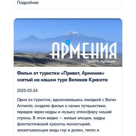
воздух целебными веществами.
Степанаванский
Подробнее
дендропарк: жемчужина Лорийской области
Степанаванский дендропарк, также известный как
«Сочут» (в …
Одна из туристок, вдохновившись поездкой с Barev
Armenia, создала фильм о своем путешествии, передав
через кадры и музыку атмосферу нашей страны. В этом
видео – живые эмоции, кадры фантастической красоты
монастырей, захватывающие виды гор и долин, тепло и
душевность местных жителей, готовка и дегустация
блюд. Путешествие под завораживающие мелодии
дудука Дживана Гаспаряна стало настоящим
погружением […]
Фильм от туристки «Привет, Армения»
снятый на нашем туре Великая Красота
2025-02-24
Одна из туристок, вдохновившись поездкой с Barev
Armenia, создала фильм о своем путешествии,
передав через кадры и музыку атмосферу нашей
страны. В этом видео – живые эмоции, кадры
фантастической красоты монастырей,
захватывающие виды гор и долин, тепло и