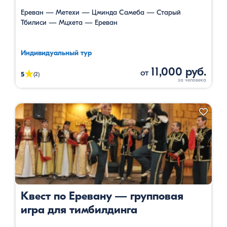
Ереван — Метехи — Цминда Самеба — Старый
Тбилиси — Мцхета — Ереван
Индивидуальный тур
11,000 руб.
от
★
5
(2)
Квест по Еревану — групповая
игра для тимбилдинга