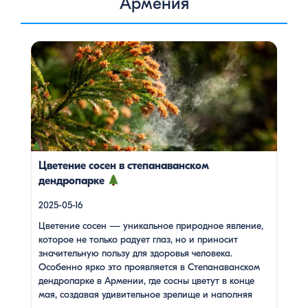
Армения
Цветение сосен — уникальное природное явление,
которое не только радует глаз, но и приносит
значительную пользу для здоровья человека. Особенно
ярко это проявляется в Степанаванском дендропарке в
Армении, где сосны цветут в конце мая, создавая
удивительное зрелище и наполняя воздух целебными
веществами.
Степанаванский дендропарк: жемчужина
Лорийской области Степанаванский дендропарк, также
известный как «Сочут» (в […]
Цветение сосен в степанаванском
дендропарке
2025-05-16
Цветение сосен — уникальное природное явление,
которое не только радует глаз, но и приносит
значительную пользу для здоровья человека.
Особенно ярко это проявляется в Степанаванском
дендропарке в Армении, где сосны цветут в конце
мая, создавая удивительное зрелище и наполняя