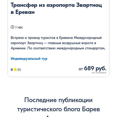
Трансфер из аэропорта Звартноц
в Ереван
1 час
Встреча и провод туристов в Ереване Международный
аэропорт Звартноц – главные воздушные ворота в
Армении. По соответствию международным стандартам,
он является аэропортом номер один на Южном Кавказе.
Аэропорт получил свое название от находящегося рядом
Индивидуальный тур
армянского архитектурного памятника раннего
689 руб.
от
★
средневековья Звартноц, который стал важной
0
(0)
достопримечательностью в Армении и одним из
символов туризма. Памятник включен в список …
Последние публикации
туристического блога Барев