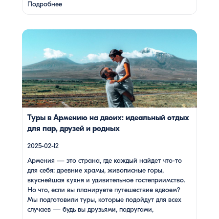
знаменитый монастырь IX века, расположенный на
Подробнее
полуострове, а также Айраванк, который менее
известен, но не менее …
Армения — это страна, где каждый найдет что-то для
себя: древние храмы, живописные горы, вкуснейшая
кухня и удивительное гостеприимство. Но что, если вы
планируете путешествие вдвоем? Мы подготовили туры,
которые подойдут для всех случаев — будь вы друзьями,
подругами, родителями с детьми, молодой парой или
супругами в возрасте. Какой тур выбрать для
путешествия вдвоем? 1. […]
Туры в Армению на двоих: идеальный отдых
для пар, друзей и родных
2025-02-12
Армения — это страна, где каждый найдет что-то
для себя: древние храмы, живописные горы,
вкуснейшая кухня и удивительное гостеприимство.
Но что, если вы планируете путешествие вдвоем?
Мы подготовили туры, которые подойдут для всех
случаев — будь вы друзьями, подругами,