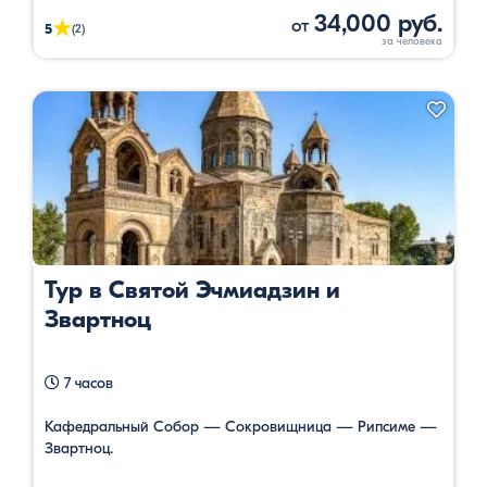
34,000 руб.
от
★
5
(2)
Тур в Святой Эчмиадзин и
Звартноц
7 часов
Кафедральный Собор — Сокровищница — Рипсиме —
Звартноц.