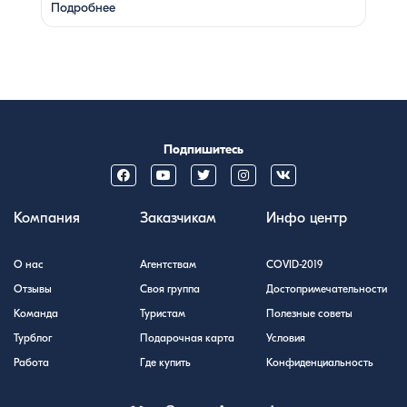
родителями с детьми, молодой парой или супругами
Подробнее
в возрасте. Какой тур выбрать для путешествия
вдвоем? 1. …
Подпишитесь
Компания
Заказчикам
Инфо центр
О нас
Агентствам
COVID-2019
Отзывы
Своя группа
Достопримечательности
Команда
Туристам
Полезные советы
Турблог
Подарочная карта
Условия
Работа
Где купить
Конфиденциальность