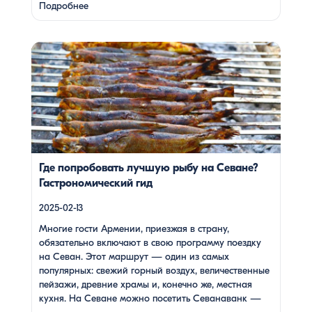
душевность местных жителей, готовка и дегустация
Подробнее
блюд. Путешествие под завораживающие мелодии
дудука Дживана Гаспаряна стало настоящим
погружением …
Многие гости Армении, приезжая в страну, обязательно
включают в свою программу поездку на Севан. Этот
маршрут — один из самых популярных: свежий горный
воздух, величественные пейзажи, древние храмы и,
конечно же, местная кухня. На Севане можно посетить
Севанаванк — знаменитый монастырь IX века,
расположенный на полуострове, а также Айраванк,
который менее известен, но не менее […]
Где попробовать лучшую рыбу на Севане?
Гастрономический гид
2025-02-13
Многие гости Армении, приезжая в страну,
обязательно включают в свою программу поездку
на Севан. Этот маршрут — один из самых
популярных: свежий горный воздух, величественные
пейзажи, древние храмы и, конечно же, местная
кухня. На Севане можно посетить Севанаванк —