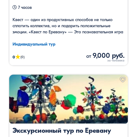
7 часов
Квест — один из продуктивных способов не только
сплотить коллектив, но и подарить положительные
эмоции. «Квест по Еревану» — Это познавательная игра
во время которого у вас будет возможность
познакомится с Ереваном и отыскать сокровища. По
Индивидуальный тур
легенде Квеста Когда-то давно Ной (тот самый),
9,000 руб.
от
★
спускаясь с горы Арарат, спрятал волшебные обереги.
0
(0)
Спрятал — да и позабыл, где. …
Экскурсионный тур по Еревану