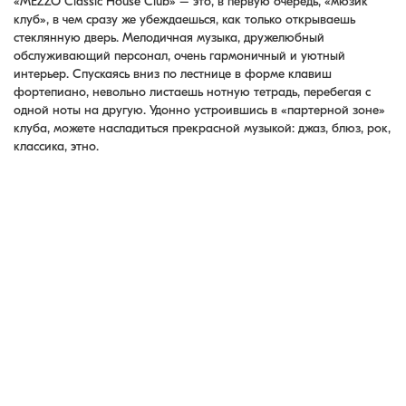
«MEZZO Classic House Club» – это, в первую очередь, «мюзик
клуб», в чем сразу же убеждаешься, как только открываешь
стеклянную дверь. Мелодичная музыка, дружелюбный
обслуживающий персонал, очень гармоничный и уютный
интерьер. Спускаясь вниз по лестнице в форме клавиш
фортепиано, невольно листаешь нотную тетрадь, перебегая с
одной ноты на другую. Удонно устроившись в «партерной зоне»
клуба, можете насладиться прекрасной музыкой: джаз, блюз, рок,
классика, этно.