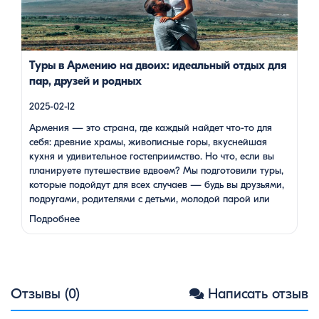
подойдут для всех случаев — будь вы друзьями, подругами,
родителями с детьми, молодой парой или супругами в
возрасте. Какой тур выбрать для путешествия вдвоем? 1. […]
Туры в Армению на двоих: идеальный отдых для
пар, друзей и родных
2025-02-12
Армения — это страна, где каждый найдет что-то для
себя: древние храмы, живописные горы, вкуснейшая
кухня и удивительное гостеприимство. Но что, если вы
планируете путешествие вдвоем? Мы подготовили туры,
которые подойдут для всех случаев — будь вы друзьями,
подругами, родителями с детьми, молодой парой или
супругами в возрасте. Какой тур выбрать для
Подробнее
путешествия вдвоем? 1. …
Отзывы (0)
Написать отзыв