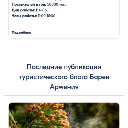
Посетителей в год:
50000 чел.
Дни работы:
Вт-Сб
Часы работы:
11:00-18:00
Подробнее
Последние публикации
туристического блога Барев
Армения
Цветение сосен — уникальное природное явление, которое
не только радует глаз, но и приносит значительную пользу
для здоровья человека. Особенно ярко это проявляется в
Степанаванском дендропарке в Армении, где сосны цветут в