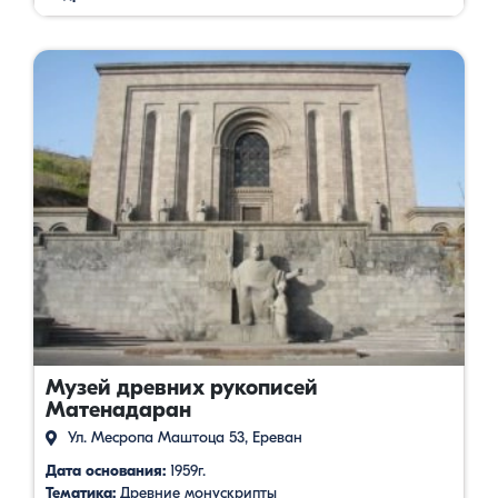
Музей древних рукописей
Матенадаран
Ул. Месропа Маштоца 53, Ереван
Дата основания:
1959г.
Тематика:
Древние монускрипты