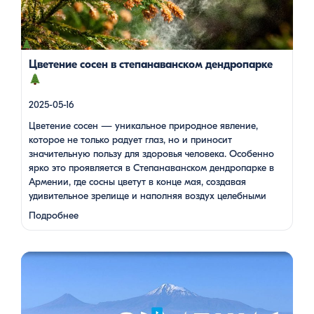
конце мая, создавая удивительное зрелище и наполняя
воздух целебными веществами.
Степанаванский
дендропарк: жемчужина Лорийской области
Степанаванский дендропарк, также известный как «Сочут»
(в […]
Цветение сосен в степанаванском дендропарке
2025-05-16
Цветение сосен — уникальное природное явление,
которое не только радует глаз, но и приносит
значительную пользу для здоровья человека. Особенно
ярко это проявляется в Степанаванском дендропарке в
Армении, где сосны цветут в конце мая, создавая
удивительное зрелище и наполняя воздух целебными
веществами.
Степанаванский дендропарк: жемчужина
Подробнее
Лорийской области Степанаванский дендропарк, также
известный как «Сочут» (в …
Одна из туристок, вдохновившись поездкой с Barev Armenia,
создала фильм о своем путешествии, передав через кадры и
музыку атмосферу нашей страны. В этом видео – живые
эмоции, кадры фантастической красоты монастырей,