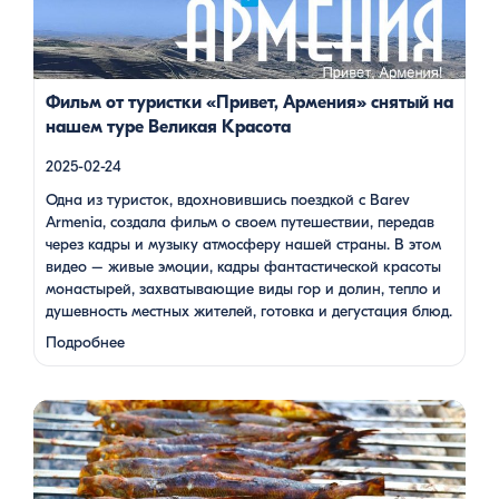
захватывающие виды гор и долин, тепло и душевность
местных жителей, готовка и дегустация блюд. Путешествие
под завораживающие мелодии дудука Дживана Гаспаряна
стало настоящим погружением […]
Фильм от туристки «Привет, Армения» снятый на
нашем туре Великая Красота
2025-02-24
Одна из туристок, вдохновившись поездкой с Barev
Armenia, создала фильм о своем путешествии, передав
через кадры и музыку атмосферу нашей страны. В этом
видео – живые эмоции, кадры фантастической красоты
монастырей, захватывающие виды гор и долин, тепло и
душевность местных жителей, готовка и дегустация блюд.
Путешествие под завораживающие мелодии дудука
Подробнее
Дживана Гаспаряна стало настоящим погружением …
Многие гости Армении, приезжая в страну, обязательно
включают в свою программу поездку на Севан. Этот
маршрут — один из самых популярных: свежий горный
воздух, величественные пейзажи, древние храмы и, конечно