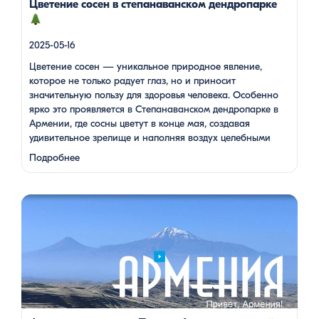
Цветение сосен в степанаванском дендропарке
2025-05-16
Цветение сосен — уникальное природное явление,
которое не только радует глаз, но и приносит
значительную пользу для здоровья человека. Особенно
ярко это проявляется в Степанаванском дендропарке в
Армении, где сосны цветут в конце мая, создавая
удивительное зрелище и наполняя воздух целебными
веществами.
Степанаванский дендропарк: жемчужина
Подробнее
Лорийской области Степанаванский дендропарк, также
известный как «Сочут» (в …
Одна из туристок, вдохновившись поездкой с Barev Armenia,
создала фильм о своем путешествии, передав через кадры и
музыку атмосферу нашей страны. В этом видео – живые
эмоции, кадры фантастической красоты монастырей,
захватывающие виды гор и долин, тепло и душевность
местных жителей, готовка и дегустация блюд. Путешествие
под завораживающие мелодии дудука Дживана Гаспаряна
стало настоящим погружением […]