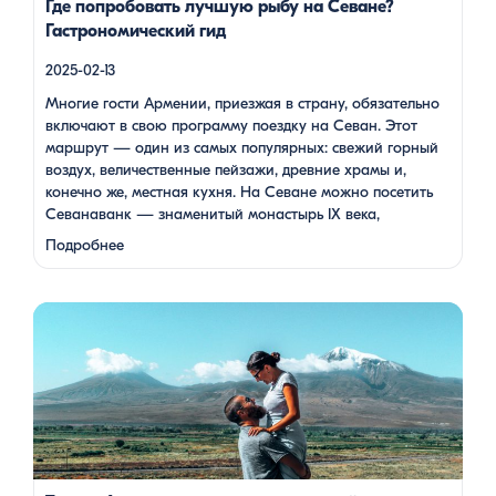
Где попробовать лучшую рыбу на Севане?
Гастрономический гид
2025-02-13
Многие гости Армении, приезжая в страну, обязательно
включают в свою программу поездку на Севан. Этот
маршрут — один из самых популярных: свежий горный
воздух, величественные пейзажи, древние храмы и,
конечно же, местная кухня. На Севане можно посетить
Севанаванк — знаменитый монастырь IX века,
расположенный на полуострове, а также Айраванк,
Подробнее
который менее известен, но не менее …
Армения — это страна, где каждый найдет что-то для себя:
древние храмы, живописные горы, вкуснейшая кухня и
удивительное гостеприимство. Но что, если вы планируете
путешествие вдвоем? Мы подготовили туры, которые
подойдут для всех случаев — будь вы друзьями, подругами,
родителями с детьми, молодой парой или супругами в
возрасте. Какой тур выбрать для путешествия вдвоем? 1. […]