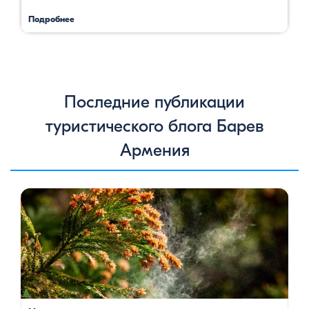
Подробнее
Последние публикации
туристического блога Барев
Армения
Цветение сосен — уникальное природное явление, которое
не только радует глаз, но и приносит значительную пользу
для здоровья человека. Особенно ярко это проявляется в
Степанаванском дендропарке в Армении, где сосны цветут в
конце мая, создавая удивительное зрелище и наполняя
воздух целебными веществами.
Степанаванский
дендропарк: жемчужина Лорийской области
Степанаванский дендропарк, также известный как «Сочут»
(в […]