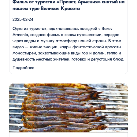
Фильм от туристки «Привет, Армения» снятый на
нашем туре Великая Красота
2025-02-24
Одна из туристок, вдохновившись поездкой с Barev
Armenia, создала фильм о своем путешествии, передав
через кадры и музыку атмосферу нашей страны. В этом
видео – живые эмоции, кадры фантастической красоты
монастырей, захватывающие виды гор и долин, тепло и
душевность местных жителей, готовка и дегустация блюд.
Путешествие под завораживающие мелодии дудука
Подробнее
Дживана Гаспаряна стало настоящим погружением …
Многие гости Армении, приезжая в страну, обязательно
включают в свою программу поездку на Севан. Этот
маршрут — один из самых популярных: свежий горный
воздух, величественные пейзажи, древние храмы и, конечно
же, местная кухня. На Севане можно посетить Севанаванк
— знаменитый монастырь IX века, расположенный на
полуострове, а также Айраванк, который менее известен, но
не менее […]