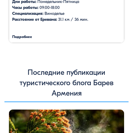
Дни работы:
Понедельник-Пятница
Часы работы:
09:00-18:00
Специализация:
Виноделье
Расстояние от Еревана:
31.1 км / 36 мин.
Подробнее
Последние публикации
туристического блога Барев
Армения
Цветение сосен — уникальное природное явление, которое
не только радует глаз, но и приносит значительную пользу
для здоровья человека. Особенно ярко это проявляется в
Степанаванском дендропарке в Армении, где сосны цветут в