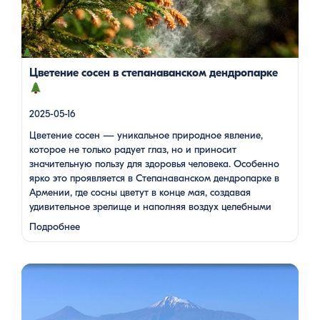
конце мая, создавая удивительное зрелище и наполняя
воздух целебными веществами.
Степанаванский
дендропарк: жемчужина Лорийской области
Степанаванский дендропарк, также известный как «Сочут»
(в […]
Цветение сосен в степанаванском дендропарке
2025-05-16
Цветение сосен — уникальное природное явление,
которое не только радует глаз, но и приносит
значительную пользу для здоровья человека. Особенно
ярко это проявляется в Степанаванском дендропарке в
Армении, где сосны цветут в конце мая, создавая
удивительное зрелище и наполняя воздух целебными
веществами.
Степанаванский дендропарк: жемчужина
Подробнее
Лорийской области Степанаванский дендропарк, также
известный как «Сочут» (в …
Одна из туристок, вдохновившись поездкой с Barev Armenia,
создала фильм о своем путешествии, передав через кадры и
музыку атмосферу нашей страны. В этом видео – живые
эмоции, кадры фантастической красоты монастырей,