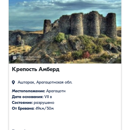
Крепость Амберд
Аштарак, Арагацотнская обл.
Местоположение:
Арагацотн
Дата основания:
VII в
Состояние:
разрушено
От Еревана:
49км/50м