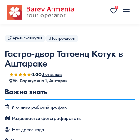
0
Toggle
naviga
Армянская кухня
Гастро-дворы
Гастро-двор Татоенц Котук в
Аштараке
★★★★★
0.00
0 отзывов
Ул. Саджумяна 1, Аштарак
Важно знать
Уточните рабочий график
Разрешается фотографировать
Нет дресс-кода