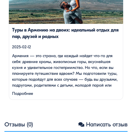
подойдут для всех случаев — будь вы друзьями, подругами,
родителями с детьми, молодой парой или супругами в
возрасте. Какой тур выбрать для путешествия вдвоем? 1. […]
Туры в Армению на двоих: идеальный отдых для
пар, друзей и родных
2025-02-12
Армения — это страна, где каждый найдет что-то для
себя: древние храмы, живописные горы, вкуснейшая
кухня и удивительное гостеприимство. Но что, если вы
планируете путешествие вдвоем? Мы подготовили туры,
которые подойдут для всех случаев — будь вы друзьями,
подругами, родителями с детьми, молодой парой или
супругами в возрасте. Какой тур выбрать для
Подробнее
путешествия вдвоем? 1. …
Отзывы (0)
Написать отзыв