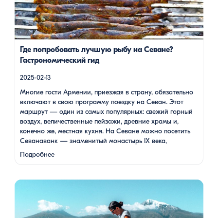
же, местная кухня. На Севане можно посетить Севанаванк
— знаменитый монастырь IX века, расположенный на
полуострове, а также Айраванк, который менее известен, но
не менее […]
Где попробовать лучшую рыбу на Севане?
Гастрономический гид
2025-02-13
Многие гости Армении, приезжая в страну, обязательно
включают в свою программу поездку на Севан. Этот
маршрут — один из самых популярных: свежий горный
воздух, величественные пейзажи, древние храмы и,
конечно же, местная кухня. На Севане можно посетить
Севанаванк — знаменитый монастырь IX века,
расположенный на полуострове, а также Айраванк,
Подробнее
который менее известен, но не менее …
Армения — это страна, где каждый найдет что-то для себя:
древние храмы, живописные горы, вкуснейшая кухня и
удивительное гостеприимство. Но что, если вы планируете
путешествие вдвоем? Мы подготовили туры, которые