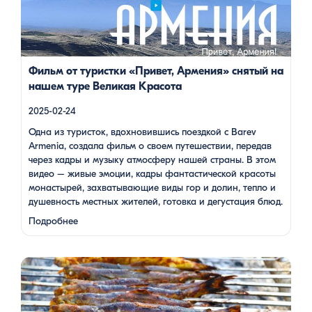
захватывающие виды гор и долин, тепло и душевность
местных жителей, готовка и дегустация блюд. Путешествие
под завораживающие мелодии дудука Дживана Гаспаряна
стало настоящим погружением […]
Фильм от туристки «Привет, Армения» снятый на
нашем туре Великая Красота
2025-02-24
Одна из туристок, вдохновившись поездкой с Barev
Armenia, создала фильм о своем путешествии, передав
через кадры и музыку атмосферу нашей страны. В этом
видео – живые эмоции, кадры фантастической красоты
монастырей, захватывающие виды гор и долин, тепло и
душевность местных жителей, готовка и дегустация блюд.
Путешествие под завораживающие мелодии дудука
Подробнее
Дживана Гаспаряна стало настоящим погружением …
Многие гости Армении, приезжая в страну, обязательно
включают в свою программу поездку на Севан. Этот
маршрут — один из самых популярных: свежий горный
воздух, величественные пейзажи, древние храмы и, конечно