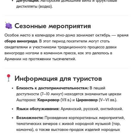
Дегустации:
Авторские домашние вина и фруктовые
дистилляты (водка).
Сезонные мероприятия
Особое место в календаре этно-дома занимает октябрь — время
сбора винограда
. В этот период посетители могут стать
свидетелями и участниками традиционного процесса давки
винограда ногами в каменном прессе, как это делалось в
Армении на протяжении тысячелетий.
Информация для туристов
Близость к достопримечательностям:
В пешей
доступности (7–10 минут) находятся знаменитые церкви
Аштарака:
Кармравор
(VII в.) и
Циранавор
(V–VI вв.).
Языки обслуживания:
Армянский, русский, английский.
Возможности:
Проведение корпоративных мероприятий,
тематических вечеров с живой народной музыкой (тар,
каманча), а также выставок-продаж изделий народных