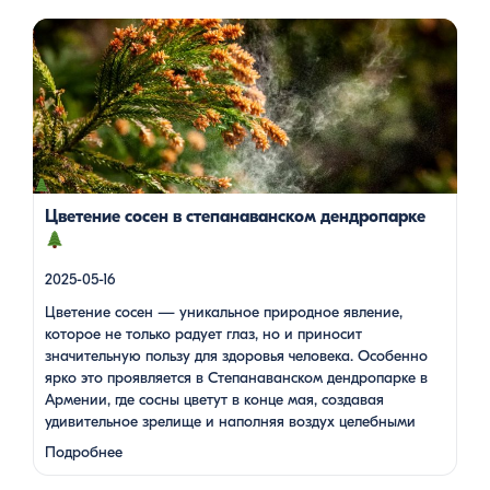
Цветение сосен — уникальное природное явление, которое
не только радует глаз, но и приносит значительную пользу
для здоровья человека. Особенно ярко это проявляется в
Степанаванском дендропарке в Армении, где сосны цветут в
конце мая, создавая удивительное зрелище и наполняя
воздух целебными веществами.
Степанаванский
дендропарк: жемчужина Лорийской области
Степанаванский дендропарк, также известный как «Сочут»
(в […]
Цветение сосен в степанаванском дендропарке
2025-05-16
Цветение сосен — уникальное природное явление,
которое не только радует глаз, но и приносит
значительную пользу для здоровья человека. Особенно
ярко это проявляется в Степанаванском дендропарке в
Армении, где сосны цветут в конце мая, создавая
удивительное зрелище и наполняя воздух целебными
веществами.
Степанаванский дендропарк: жемчужина
Подробнее
Лорийской области Степанаванский дендропарк, также
известный как «Сочут» (в …