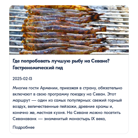
Многие гости Армении, приезжая в страну, обязательно
включают в свою программу поездку на Севан. Этот
маршрут — один из самых популярных: свежий горный
воздух, величественные пейзажи, древние храмы и, конечно
же, местная кухня. На Севане можно посетить Севанаванк
— знаменитый монастырь IX века, расположенный на
полуострове, а также Айраванк, который менее известен, но
не менее […]
Где попробовать лучшую рыбу на Севане?
Гастрономический гид
2025-02-13
Многие гости Армении, приезжая в страну, обязательно
включают в свою программу поездку на Севан. Этот
маршрут — один из самых популярных: свежий горный
воздух, величественные пейзажи, древние храмы и,
конечно же, местная кухня. На Севане можно посетить
Севанаванк — знаменитый монастырь IX века,
расположенный на полуострове, а также Айраванк,
Подробнее
который менее известен, но не менее …