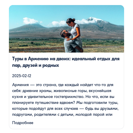
Армения — это страна, где каждый найдет что-то для себя:
древние храмы, живописные горы, вкуснейшая кухня и
удивительное гостеприимство. Но что, если вы планируете
путешествие вдвоем? Мы подготовили туры, которые
подойдут для всех случаев — будь вы друзьями, подругами,
родителями с детьми, молодой парой или супругами в
возрасте. Какой тур выбрать для путешествия вдвоем? 1. […]
Туры в Армению на двоих: идеальный отдых для
пар, друзей и родных
2025-02-12
Армения — это страна, где каждый найдет что-то для
себя: древние храмы, живописные горы, вкуснейшая
кухня и удивительное гостеприимство. Но что, если вы
планируете путешествие вдвоем? Мы подготовили туры,
которые подойдут для всех случаев — будь вы друзьями,
подругами, родителями с детьми, молодой парой или
супругами в возрасте. Какой тур выбрать для
Подробнее
путешествия вдвоем? 1. …