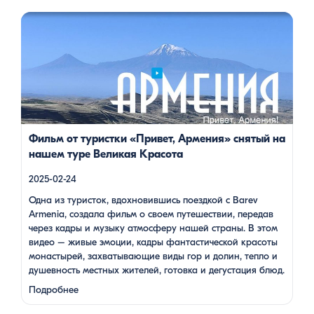
Одна из туристок, вдохновившись поездкой с Barev Armenia,
создала фильм о своем путешествии, передав через кадры и
музыку атмосферу нашей страны. В этом видео – живые
эмоции, кадры фантастической красоты монастырей,
захватывающие виды гор и долин, тепло и душевность
местных жителей, готовка и дегустация блюд. Путешествие
под завораживающие мелодии дудука Дживана Гаспаряна
стало настоящим погружением […]
Фильм от туристки «Привет, Армения» снятый на
нашем туре Великая Красота
2025-02-24
Одна из туристок, вдохновившись поездкой с Barev
Armenia, создала фильм о своем путешествии, передав
через кадры и музыку атмосферу нашей страны. В этом
видео – живые эмоции, кадры фантастической красоты
монастырей, захватывающие виды гор и долин, тепло и
душевность местных жителей, готовка и дегустация блюд.
Путешествие под завораживающие мелодии дудука
Подробнее
Дживана Гаспаряна стало настоящим погружением …