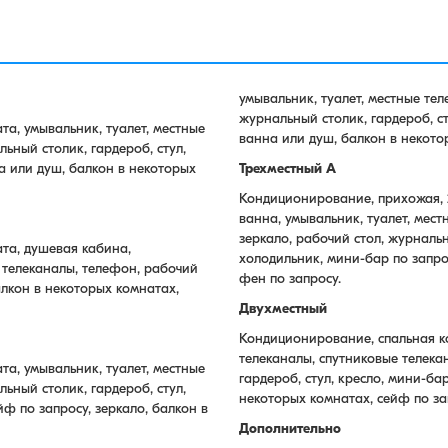
умывальник, туалет, местные те
журнальный столик, гардероб, ст
а, умывальник, туалет, местные
ванна или душ, балкон в некото
ьный столик, гардероб, стул,
а или душ, балкон в некоторых
Трехместный A
Кондиционирование, прихожая, 2
ванна, умывальник, туалет, мест
зеркало, рабочий стол, журнальн
та, душевая кабина,
холодильник, мини-бар по запро
е телеканалы, телефон, рабочий
фен по запросу.
балкон в некоторых комнатах,
Двухместный
Кондиционирование, спальная ко
телеканалы, спутниковые телека
а, умывальник, туалет, местные
гардероб, стул, кресло, мини-ба
ьный столик, гардероб, стул,
некоторых комнатах, сейф по за
йф по запросу, зеркало, балкон в
Дополнительно