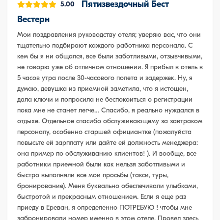
Пятизвездочный Бест
5.00
Вестерн
Мои поздравления руководству отеля; уверяю вас, что они
тщательно подбирают каждого работника персонала. С
кем бы я ни общался, все были заботливыми, отзывчивыми,
не говорю уже об отличном отношении. Я прибыл в отель в
5 часов утра после 30-часового полета и задержек. Ну, я
думаю, девушка из приемной заметила, что я истощен,
дала ключи и попросила не беспокоиться о регистрации
пока мне не станет легче… Спасибо, я реально нуждался в
отдыхе. Отдельное спасибо обслуживающему за завтраком
персоналу, особенно старшей официантке (пожалуйста
повысьте ей зарплату или дайте ей должность менеджера:
она пример по обслуживанию клиентов! ). И вообще, все
работники приемной были как нельзя заботливыми и
быстро выполняли все мои просьбы (такси, туры,
бронирование). Меня буквально обеспечивали улыбками,
быстротой и прекрасным отношением. Если я еще раз
приеду в Ереван, я определенно ПОТРЕБУЮ ! чтобы мне
забронировали номер именно в этом отеле. Провел здесь