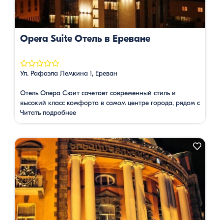
Opera Suite Отель в Ереване
Ул. Рафаэла Лемкина 1, Ереван
Отель Опера Сюит сочетает современный стиль и
высокий класс комфорта в самом центре города, рядом с
монументом Каскад и Оперного театра. Для гостей Барев
Читать подробнее
действуют специальные скидки.