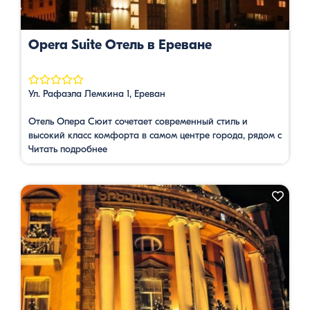
Opera Suite Отель в Ереване
Ул. Рафаэла Лемкина 1, Ереван
Отель Опера Сюит сочетает современный стиль и
высокий класс комфорта в самом центре города, рядом с
монументом Каскад и Оперного театра. Для гостей Барев
Читать подробнее
действуют специальные скидки.