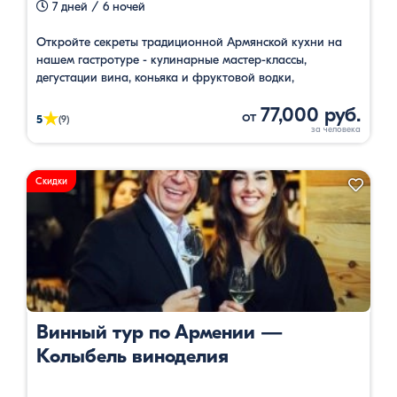
7 дней / 6 ночей
Откройте секреты традиционной Армянской кухни на
нашем гастротуре - кулинарные мастер-классы,
дегустации вина, коньяка и фруктовой водки,
экскурсионные туры, посещение музеев и участье в
77,000 руб.
национальной шоу программе.
от
★
5
(9)
Скидки
Винный тур по Армении —
Колыбель виноделия