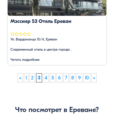
Мэссиер 53 Отель Ереван
Ул. Вардананца 15/4, Ереван
Современный отель в центре города .
Читать подробнее
«
1
2
3
4
5
6
7
8
9
10
»
Что посмотрет в Ереване?