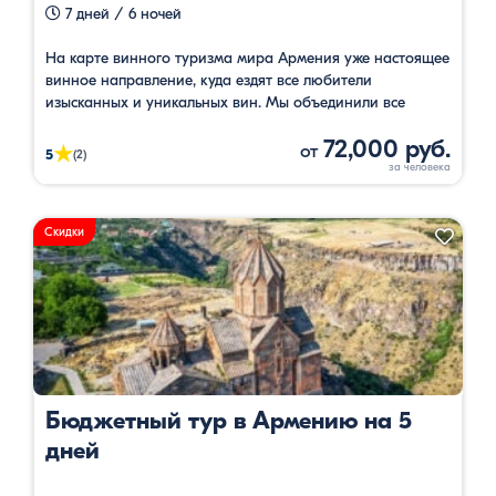
7 дней / 6 ночей
На карте винного туризма мира Армения уже настоящее
винное направление, куда ездят все любители
изысканных и уникальных вин. Мы объединили все
интересные винные маршруты в один прекрасный тур.
72,000 руб.
от
★
5
(2)
Скидки
Бюджетный тур в Армению на 5
дней