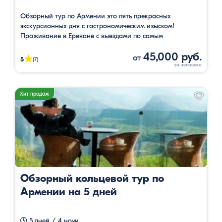
Обзорный тур по Армении это пять прекрасных
экскурсионных дня с гастрономическим изыском!
Проживание в Ереване с выездами по самым
популярным маршрутам Армении. Есть групповые туры с
45,000 руб.
гарантированными датами.
от
★
5
(7)
Хит продаж
Обзорный кольцевой тур по
Армении на 5 дней
5 дней / 4 ночи