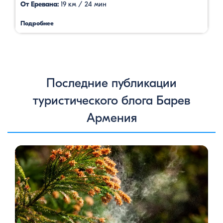
От Еревана:
19 км / 24 мин
Подробнее
Последние публикации
туристического блога Барев
Армения
Цветение сосен — уникальное природное явление, которое
не только радует глаз, но и приносит значительную пользу
для здоровья человека. Особенно ярко это проявляется в
Степанаванском дендропарке в Армении, где сосны цветут в
конце мая, создавая удивительное зрелище и наполняя
воздух целебными веществами.
Степанаванский
дендропарк: жемчужина Лорийской области
Степанаванский дендропарк, также известный как «Сочут»