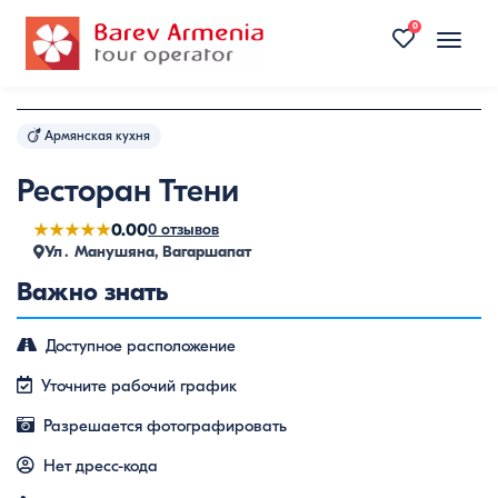
0
Toggle
naviga
Армянская кухня
Ресторан Ттени
★★★★★
0.00
0 отзывов
Ул․ Манушяна, Вагаршапат
Важно знать
Доступное расположение
Уточните рабочий график
Разрешается фотографировать
Нет дресс-кода