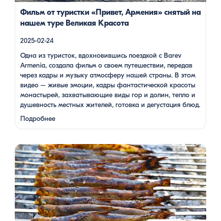
Фильм от туристки «Привет, Армения» снятый на
нашем туре Великая Красота
2025-02-24
Одна из туристок, вдохновившись поездкой с Barev
Armenia, создала фильм о своем путешествии, передав
через кадры и музыку атмосферу нашей страны. В этом
видео – живые эмоции, кадры фантастической красоты
монастырей, захватывающие виды гор и долин, тепло и
душевность местных жителей, готовка и дегустация блюд.
Путешествие под завораживающие мелодии дудука
Подробнее
Дживана Гаспаряна стало настоящим погружением …
Многие гости Армении, приезжая в страну, обязательно
включают в свою программу поездку на Севан. Этот
маршрут — один из самых популярных: свежий горный
воздух, величественные пейзажи, древние храмы и, конечно
же, местная кухня. На Севане можно посетить Севанаванк
— знаменитый монастырь IX века, расположенный на
полуострове, а также Айраванк, который менее известен, но
не менее […]