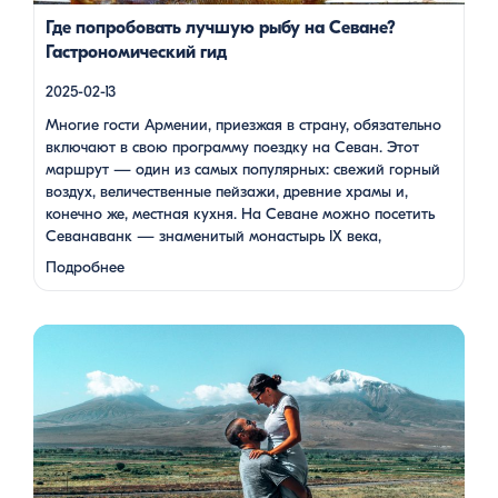
Где попробовать лучшую рыбу на Севане?
Гастрономический гид
2025-02-13
Многие гости Армении, приезжая в страну, обязательно
включают в свою программу поездку на Севан. Этот
маршрут — один из самых популярных: свежий горный
воздух, величественные пейзажи, древние храмы и,
конечно же, местная кухня. На Севане можно посетить
Севанаванк — знаменитый монастырь IX века,
расположенный на полуострове, а также Айраванк,
Подробнее
который менее известен, но не менее …
Армения — это страна, где каждый найдет что-то для себя:
древние храмы, живописные горы, вкуснейшая кухня и
удивительное гостеприимство. Но что, если вы планируете
путешествие вдвоем? Мы подготовили туры, которые
подойдут для всех случаев — будь вы друзьями, подругами,
родителями с детьми, молодой парой или супругами в
возрасте. Какой тур выбрать для путешествия вдвоем? 1. […]