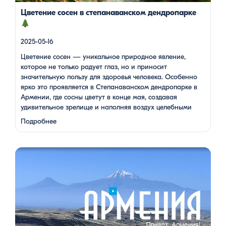
(в […]
Цветение сосен в степанаванском дендропарке
2025-05-16
Цветение сосен — уникальное природное явление,
которое не только радует глаз, но и приносит
значительную пользу для здоровья человека. Особенно
ярко это проявляется в Степанаванском дендропарке в
Армении, где сосны цветут в конце мая, создавая
удивительное зрелище и наполняя воздух целебными
веществами.
Степанаванский дендропарк: жемчужина
Подробнее
Лорийской области Степанаванский дендропарк, также
известный как «Сочут» (в …
Одна из туристок, вдохновившись поездкой с Barev Armenia,
создала фильм о своем путешествии, передав через кадры и
музыку атмосферу нашей страны. В этом видео – живые
эмоции, кадры фантастической красоты монастырей,
захватывающие виды гор и долин, тепло и душевность
местных жителей, готовка и дегустация блюд. Путешествие
под завораживающие мелодии дудука Дживана Гаспаряна
стало настоящим погружением […]