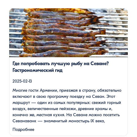
Многие гости Армении, приезжая в страну, обязательно
включают в свою программу поездку на Севан. Этот
маршрут — один из самых популярных: свежий горный
воздух, величественные пейзажи, древние храмы и, конечно
же, местная кухня. На Севане можно посетить Севанаванк
— знаменитый монастырь IX века, расположенный на
полуострове, а также Айраванк, который менее известен, но
не менее […]
Где попробовать лучшую рыбу на Севане?
Гастрономический гид
2025-02-13
Многие гости Армении, приезжая в страну, обязательно
включают в свою программу поездку на Севан. Этот
маршрут — один из самых популярных: свежий горный
воздух, величественные пейзажи, древние храмы и,
конечно же, местная кухня. На Севане можно посетить
Севанаванк — знаменитый монастырь IX века,
расположенный на полуострове, а также Айраванк,
Подробнее
который менее известен, но не менее …