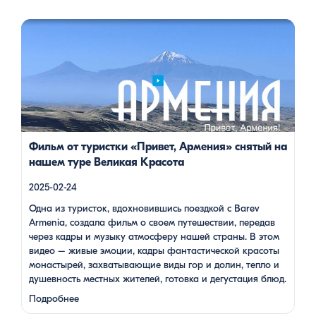
известный как «Сочут» (в …
Одна из туристок, вдохновившись поездкой с Barev Armenia,
создала фильм о своем путешествии, передав через кадры и
музыку атмосферу нашей страны. В этом видео – живые
эмоции, кадры фантастической красоты монастырей,
захватывающие виды гор и долин, тепло и душевность
местных жителей, готовка и дегустация блюд. Путешествие
под завораживающие мелодии дудука Дживана Гаспаряна
стало настоящим погружением […]
Фильм от туристки «Привет, Армения» снятый на
нашем туре Великая Красота
2025-02-24
Одна из туристок, вдохновившись поездкой с Barev
Armenia, создала фильм о своем путешествии, передав
через кадры и музыку атмосферу нашей страны. В этом
видео – живые эмоции, кадры фантастической красоты
монастырей, захватывающие виды гор и долин, тепло и
душевность местных жителей, готовка и дегустация блюд.
Путешествие под завораживающие мелодии дудука
Подробнее
Дживана Гаспаряна стало настоящим погружением …