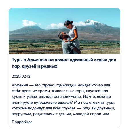
Армения — это страна, где каждый найдет что-то для себя:
древние храмы, живописные горы, вкуснейшая кухня и
удивительное гостеприимство. Но что, если вы планируете
путешествие вдвоем? Мы подготовили туры, которые
подойдут для всех случаев — будь вы друзьями, подругами,
родителями с детьми, молодой парой или супругами в
возрасте. Какой тур выбрать для путешествия вдвоем? 1. […]
Туры в Армению на двоих: идеальный отдых для
пар, друзей и родных
2025-02-12
Армения — это страна, где каждый найдет что-то для
себя: древние храмы, живописные горы, вкуснейшая
кухня и удивительное гостеприимство. Но что, если вы
планируете путешествие вдвоем? Мы подготовили туры,
которые подойдут для всех случаев — будь вы друзьями,
подругами, родителями с детьми, молодой парой или
супругами в возрасте. Какой тур выбрать для
Подробнее
путешествия вдвоем? 1. …