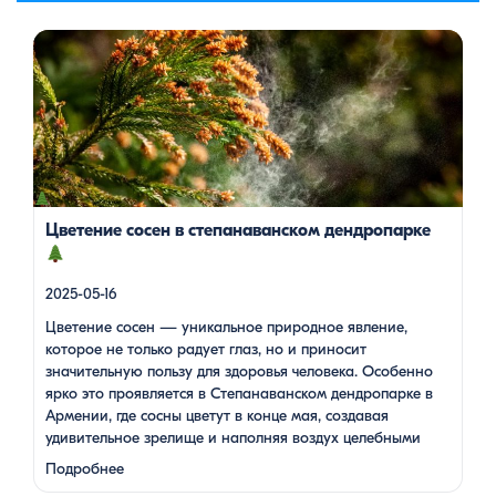
Цветение сосен — уникальное природное явление, которое
не только радует глаз, но и приносит значительную пользу
для здоровья человека. Особенно ярко это проявляется в
Степанаванском дендропарке в Армении, где сосны цветут в
конце мая, создавая удивительное зрелище и наполняя
воздух целебными веществами.
Степанаванский
дендропарк: жемчужина Лорийской области
Степанаванский дендропарк, также известный как «Сочут»
(в […]
Цветение сосен в степанаванском дендропарке
2025-05-16
Цветение сосен — уникальное природное явление,
которое не только радует глаз, но и приносит
значительную пользу для здоровья человека. Особенно
ярко это проявляется в Степанаванском дендропарке в
Армении, где сосны цветут в конце мая, создавая
удивительное зрелище и наполняя воздух целебными
веществами.
Степанаванский дендропарк: жемчужина
Подробнее
Лорийской области Степанаванский дендропарк, также