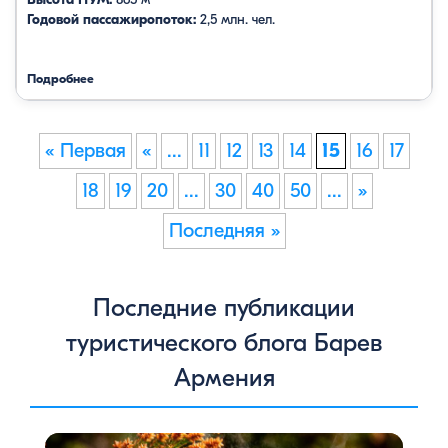
Годовой пассажиропоток:
2,5 млн. чел.
Подробнее
« Первая
«
...
11
12
13
14
15
16
17
18
19
20
...
30
40
50
...
»
Последняя »
Последние публикации
туристического блога Барев
Армения
Цветение сосен — уникальное природное явление,