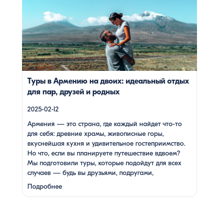
себя: древние храмы, живописные горы, вкуснейшая
кухня и удивительное гостеприимство. Но что, если вы
планируете путешествие вдвоем? Мы подготовили туры,
которые подойдут для всех случаев — будь вы друзьями,
подругами, родителями с детьми, молодой парой или
супругами в возрасте. Какой тур выбрать для
путешествия вдвоем? 1. […]
Туры в Армению на двоих: идеальный отдых
для пар, друзей и родных
2025-02-12
Армения — это страна, где каждый найдет что-то
для себя: древние храмы, живописные горы,
вкуснейшая кухня и удивительное гостеприимство.
Но что, если вы планируете путешествие вдвоем?
Мы подготовили туры, которые подойдут для всех
случаев — будь вы друзьями, подругами,
родителями с детьми, молодой парой или супругами
Подробнее
в возрасте. Какой тур выбрать для путешествия
вдвоем? 1. …