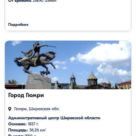
От Еревана:
28км/35мин
Подробнее
Город Гюмри
Гюмри, Ширакская обл.
Административный центр Ширакской области
Основан։
1837 г.
Площадь։
36.26 км²