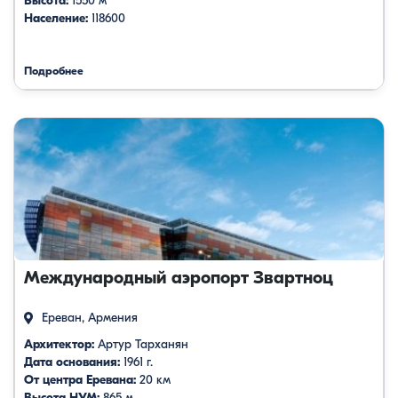
Высота:
1550 м
Население:
118600
Подробнее
Международный аэропорт Звартноц
Ереван, Армения
Архитектор:
Артур Тарханян
Дата основания:
1961 г.
От центра Еревана:
20 км
Высота НУМ:
865 м