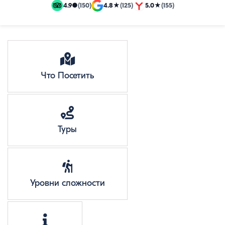
и
4.9
●
(150)
4.8
★
(125)
5.0
★
(155)
эксклюзивные
путевки
Что Посетить
Туры
Уровни сложности