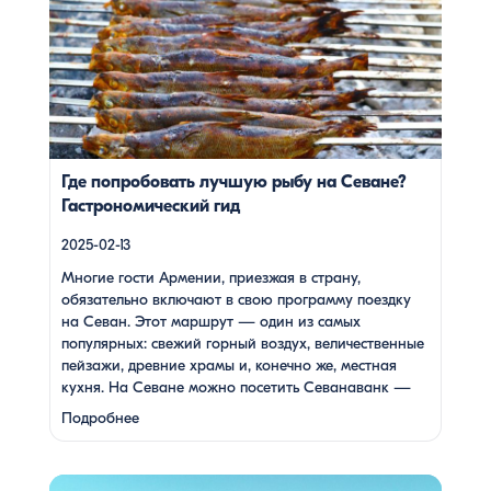
включают в свою программу поездку на Севан. Этот
маршрут — один из самых популярных: свежий горный
воздух, величественные пейзажи, древние храмы и,
конечно же, местная кухня. На Севане можно посетить
Севанаванк — знаменитый монастырь IX века,
расположенный на полуострове, а также Айраванк,
который менее известен, но не менее […]
Где попробовать лучшую рыбу на Севане?
Гастрономический гид
2025-02-13
Многие гости Армении, приезжая в страну,
обязательно включают в свою программу поездку
на Севан. Этот маршрут — один из самых
популярных: свежий горный воздух, величественные
пейзажи, древние храмы и, конечно же, местная
кухня. На Севане можно посетить Севанаванк —
знаменитый монастырь IX века, расположенный на
Подробнее
полуострове, а также Айраванк, который менее
известен, но не менее …
Армения — это страна, где каждый найдет что-то для