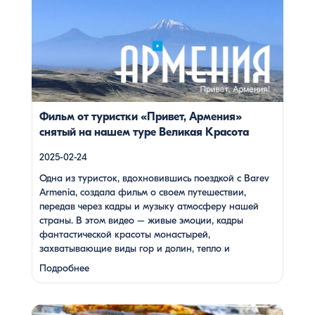
Armenia, создала фильм о своем путешествии, передав
через кадры и музыку атмосферу нашей страны. В этом
видео – живые эмоции, кадры фантастической красоты
монастырей, захватывающие виды гор и долин, тепло и
душевность местных жителей, готовка и дегустация
блюд. Путешествие под завораживающие мелодии
дудука Дживана Гаспаряна стало настоящим
погружением […]
Фильм от туристки «Привет, Армения»
снятый на нашем туре Великая Красота
2025-02-24
Одна из туристок, вдохновившись поездкой с Barev
Armenia, создала фильм о своем путешествии,
передав через кадры и музыку атмосферу нашей
страны. В этом видео – живые эмоции, кадры
фантастической красоты монастырей,
захватывающие виды гор и долин, тепло и
душевность местных жителей, готовка и дегустация
Подробнее
блюд. Путешествие под завораживающие мелодии
дудука Дживана Гаспаряна стало настоящим
погружением …
Многие гости Армении, приезжая в страну, обязательно