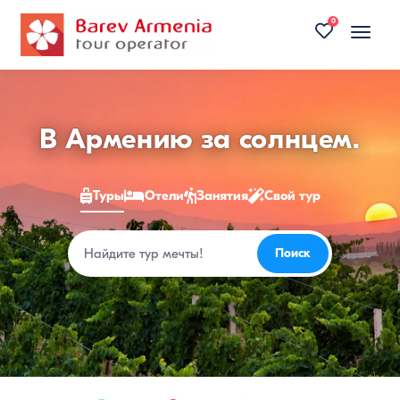
0
Toggle
naviga
Туры
В Армению за солнцем.
в
Туры
Отели
Занятия
Свой тур
Армению
2026
Поиск
Поиск
—
цены
на
недорогие