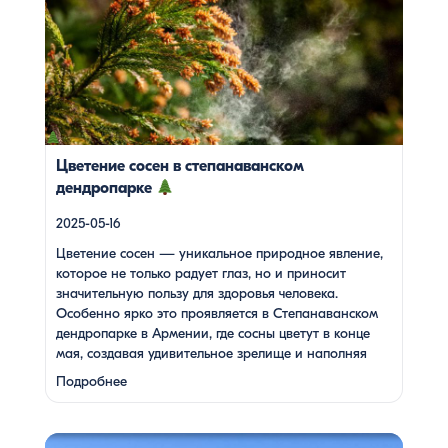
которое не только радует глаз, но и приносит
значительную пользу для здоровья человека. Особенно
ярко это проявляется в Степанаванском дендропарке в
Армении, где сосны цветут в конце мая, создавая
удивительное зрелище и наполняя воздух целебными
веществами.
Степанаванский дендропарк: жемчужина
Лорийской области Степанаванский дендропарк, также
известный как «Сочут» (в […]
Цветение сосен в степанаванском
дендропарке
2025-05-16
Цветение сосен — уникальное природное явление,
которое не только радует глаз, но и приносит
значительную пользу для здоровья человека.
Особенно ярко это проявляется в Степанаванском
дендропарке в Армении, где сосны цветут в конце
мая, создавая удивительное зрелище и наполняя
воздух целебными веществами.
Степанаванский
Подробнее
дендропарк: жемчужина Лорийской области
Степанаванский дендропарк, также известный как
«Сочут» (в …
Одна из туристок, вдохновившись поездкой с Barev