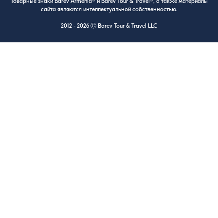
Товарные знаки Barev Armenia® и Barev Tour & Travel®, а также материалы
сайта являются интеллектуальной собственностью.
2012 - 2026 Ⓒ Barev Tour & Travel LLC