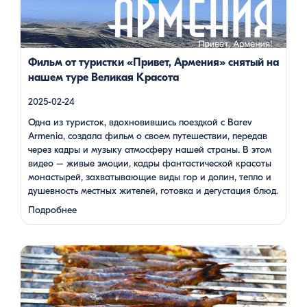
местных жителей, готовка и дегустация блюд. Путешествие
под завораживающие мелодии дудука Дживана Гаспаряна
стало настоящим погружением […]
Фильм от туристки «Привет, Армения» снятый на
нашем туре Великая Красота
2025-02-24
Одна из туристок, вдохновившись поездкой с Barev
Armenia, создала фильм о своем путешествии, передав
через кадры и музыку атмосферу нашей страны. В этом
видео – живые эмоции, кадры фантастической красоты
монастырей, захватывающие виды гор и долин, тепло и
душевность местных жителей, готовка и дегустация блюд.
Путешествие под завораживающие мелодии дудука
Подробнее
Дживана Гаспаряна стало настоящим погружением …
Многие гости Армении, приезжая в страну, обязательно
включают в свою программу поездку на Севан. Этот
маршрут — один из самых популярных: свежий горный
воздух, величественные пейзажи, древние храмы и, конечно
же, местная кухня. На Севане можно посетить Севанаванк