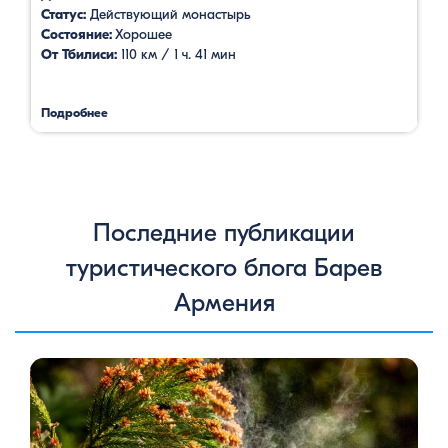
Статус:
Действующий монастырь
Состояние:
Хорошее
От Тбилиси:
110 км / 1 ч. 41 мин
Подробнее
Последние публикации
туристического блога Барев
Армения
Цветение сосен — уникальное природное явление, которое
не только радует глаз, но и приносит значительную пользу
для здоровья человека. Особенно ярко это проявляется в
Степанаванском дендропарке в Армении, где сосны цветут в
конце мая, создавая удивительное зрелище и наполняя