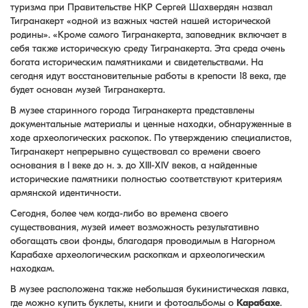
туризма при Правительстве НКР Сергей Шахвердян назвал
Тигранакерт «одной из важных частей нашей исторической
родины». «Кроме самого Тигранакерта, заповедник включает в
себя также историческую среду Тигранакерта. Эта среда очень
богата историческим памятниками и свидетельствами. На
сегодня идут восстановительные работы в крепости 18 века, где
будет основан музей Тигранакерта.
В музее старинного города Тигранакерта представлены
документальные материалы и ценные находки, обнаруженные в
ходе археологических раскопок. По утверждению специалистов,
Тигранакерт непрерывно существовал со времени своего
основания в I веке до н. э. до XIII-XIV веков, а найденные
исторические памятники полностью соответствуют критериям
армянской идентичности.
Сегодня, более чем когда-либо во времена своего
существования, музей имеет возможность результативно
обогащать свои фонды, благодаря проводимым в Нагорном
Карабахе археологическим раскопкам и археологическим
находкам.
В музее расположена также небольшая букинистическая лавка,
где можно купить буклеты, книги и фотоальбомы о
Карабахе
.