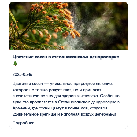
Цветение сосен — уникальное природное явление, которое
не только радует глаз, но и приносит значительную пользу
для здоровья человека. Особенно ярко это проявляется в
Степанаванском дендропарке в Армении, где сосны цветут в
конце мая, создавая удивительное зрелище и наполняя
воздух целебными веществами.
Степанаванский
дендропарк: жемчужина Лорийской области
Степанаванский дендропарк, также известный как «Сочут»
(в […]
Цветение сосен в степанаванском дендропарке
2025-05-16
Цветение сосен — уникальное природное явление,
которое не только радует глаз, но и приносит
значительную пользу для здоровья человека. Особенно
ярко это проявляется в Степанаванском дендропарке в
Армении, где сосны цветут в конце мая, создавая
удивительное зрелище и наполняя воздух целебными
веществами.
Степанаванский дендропарк: жемчужина
Подробнее
Лорийской области Степанаванский дендропарк, также
известный как «Сочут» (в …