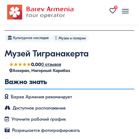
0
Toggle
naviga
Культурное наследие
Музеи и галереи
Музей Тигранакерта
★★★★★
0.00
0 отзывов
Аскеран, Нагорный Карабах
Важно знать
Барев Армения рекомендует
Доступное расположение
Уточните рабочий график
Разрешается фотографировать