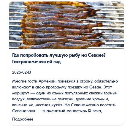
Многие гости Армении, приезжая в страну, обязательно
включают в свою программу поездку на Севан. Этот
маршрут — один из самых популярных: свежий горный
воздух, величественные пейзажи, древние храмы и, конечно
же, местная кухня. На Севане можно посетить Севанаванк
— знаменитый монастырь IX века, расположенный на
полуострове, а также Айраванк, который менее известен, но
не менее […]
Где попробовать лучшую рыбу на Севане?
Гастрономический гид
2025-02-13
Многие гости Армении, приезжая в страну, обязательно
включают в свою программу поездку на Севан. Этот
маршрут — один из самых популярных: свежий горный
воздух, величественные пейзажи, древние храмы и,
конечно же, местная кухня. На Севане можно посетить
Севанаванк — знаменитый монастырь IX века,
расположенный на полуострове, а также Айраванк,
Подробнее
который менее известен, но не менее …