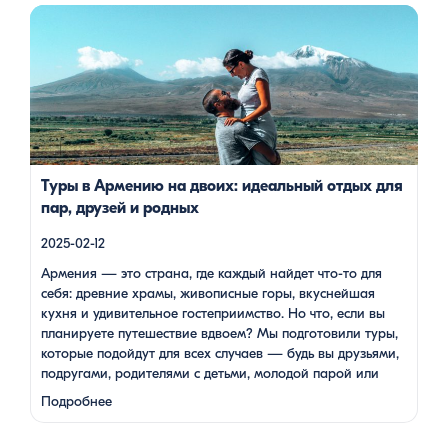
Армения — это страна, где каждый найдет что-то для себя:
древние храмы, живописные горы, вкуснейшая кухня и
удивительное гостеприимство. Но что, если вы планируете
путешествие вдвоем? Мы подготовили туры, которые
подойдут для всех случаев — будь вы друзьями, подругами,
родителями с детьми, молодой парой или супругами в
возрасте. Какой тур выбрать для путешествия вдвоем? 1. […]
Туры в Армению на двоих: идеальный отдых для
пар, друзей и родных
2025-02-12
Армения — это страна, где каждый найдет что-то для
себя: древние храмы, живописные горы, вкуснейшая
кухня и удивительное гостеприимство. Но что, если вы
планируете путешествие вдвоем? Мы подготовили туры,
которые подойдут для всех случаев — будь вы друзьями,
подругами, родителями с детьми, молодой парой или
супругами в возрасте. Какой тур выбрать для
Подробнее
путешествия вдвоем? 1. …