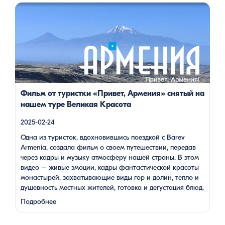
Одна из туристок, вдохновившись поездкой с Barev Armenia,
создала фильм о своем путешествии, передав через кадры и
музыку атмосферу нашей страны. В этом видео – живые
эмоции, кадры фантастической красоты монастырей,
захватывающие виды гор и долин, тепло и душевность
местных жителей, готовка и дегустация блюд. Путешествие
под завораживающие мелодии дудука Дживана Гаспаряна
стало настоящим погружением […]
Фильм от туристки «Привет, Армения» снятый на
нашем туре Великая Красота
2025-02-24
Одна из туристок, вдохновившись поездкой с Barev
Armenia, создала фильм о своем путешествии, передав
через кадры и музыку атмосферу нашей страны. В этом
видео – живые эмоции, кадры фантастической красоты
монастырей, захватывающие виды гор и долин, тепло и
душевность местных жителей, готовка и дегустация блюд.
Путешествие под завораживающие мелодии дудука
Подробнее
Дживана Гаспаряна стало настоящим погружением …