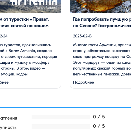
рей, захватывающие виды гор и
местная кухня. На Севане можн
тепло и душевность местных
посетить Севанаванк — знамен
 готовка и дегустация блюд.
монастырь IX века, расположен
 от туристки «Привет,
Где попробовать лучшую 
твие под завораживающие
полуострове, а также Айраванк,
ния» снятый на нашем
на Севане? Гастрономичес
 дудука Дживана Гаспаряна
менее известен, но не менее […]
Великая Красота
гид
астоящим погружением […]
2-24
2025-02-13
з туристок, вдохновившись
Многие гости Армении, приезж
ой с Barev Armenia, создала
страну, обязательно включают
о своем путешествии, передав
свою программу поездку на Се
кадры и музыку атмосферу
Этот маршрут — один из сам
страны. В этом видео –
популярных: свежий горный во
 эмоции, кадры
величественные пейзажи, древ
стической красоты
храмы и, конечно же, местная 
бнее
Подробнее
тырей, захватывающие виды
На Севане можно посетить
долин, тепло и душевность
Севанаванк — знаменитый
х жителей, готовка и
монастырь IX века, расположе
ация блюд. Путешествие под
на полуострове, а также Айрав
аживающие мелодии дудука
который менее известен, но не
на Гаспаряна стало
…
0 / 5
чатления
ящим погружением …
0 / 5
упность