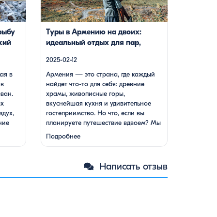
о
подойдут для всех случаев — будь вы
итый
друзьями, подругами, родителями с
ный на
детьми, молодой парой или супругами в
рыбу
Туры в Армению на двоих:
 который
возрасте. Какой тур выбрать для
кий
идеальный отдых для пар,
путешествия вдвоем? 1. […]
друзей и родных
2025-02-12
ая в
Армения — это страна, где каждый
 в
найдет что-то для себя: древние
ван.
храмы, живописные горы,
ых
вкуснейшая кухня и удивительное
здух,
гостеприимство. Но что, если вы
ние
планируете путешествие вдвоем? Мы
кухня.
подготовили туры, которые подойдут
Подробнее
для всех случаев — будь вы друзьями,
подругами, родителями с детьми,
нный
молодой парой или супругами в
Написать отзыв
анк,
возрасте. Какой тур выбрать для
 менее
путешествия вдвоем? 1. …