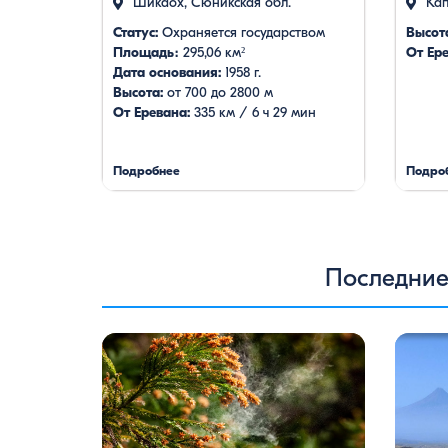
Шикаох, Сюникская обл.
Кап
Статус:
Охраняется государством
Высот
Площадь։
295,06 км²
От Ере
Дата основания:
1958 г.
Высота:
от 700 до 2800 м
От Еревана:
335 км / 6 ч 29 мин
Подробнее
Подро
Последние
Цветение сосен — уникальное
Одна из
природное явление, которое не только
поездкой
радует глаз, но и приносит
фильм о
значительную пользу для здоровья
через к
человека. Особенно ярко это
страны.
проявляется в Степанаванском
кадры ф