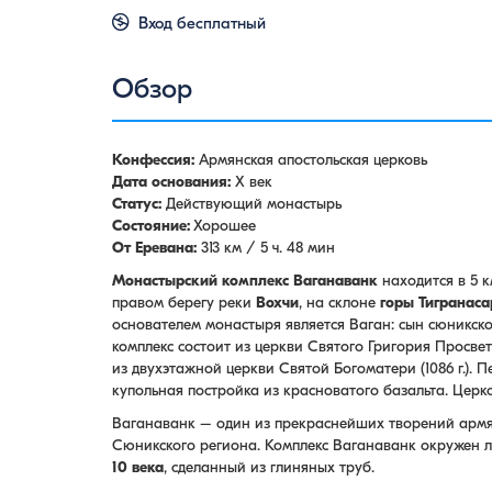
Вход бесплатный
Обзор
Конфессия:
Армянская апостольская церковь
Дата основания:
X век
Статус:
Действующий монастырь
Состояние:
Хорошее
От Еревана:
313 км / 5 ч. 48 мин
Монастырский комплекс Ваганаванк
находится в 5 к
правом берегу реки
Вохчи
, на склоне
горы Тигранаса
основателем монастыря является Ваган: сын сюникско
комплекс состоит из церкви Святого Григория Просветите
из двухэтажной церкви Святой Богоматери (1086 г.). 
купольная постройка из красноватого базальта. Церко
Ваганаванк – один из прекраснейших творений армя
Сюникского региона. Комплекс Ваганаванк окружен л
10 века
, сделанный из глиняных труб.