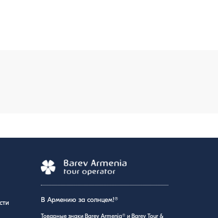
В Армению за солнцем!®
сти
Товарные знаки Barev Armenia® и Barev Tour &