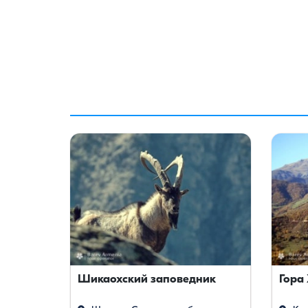
Шикаохский заповедник
Гора