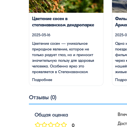
дендропарке в Армении, где сосны
монасты
цветут в конце мая, создавая
долин, 
удивительное зрелище и наполняя
жителей,
Цветение сосен в
Фильм
воздух целебными веществами.
Путешес
степанаванском дендропарке
Арме
Степанаванский дендропарк: жемчужина
мелодии
туре 
Лорийской области Степанаванский
стало н
2025-05-16
2025-0
дендропарк, также известный как
Цветение сосен — уникальное
Одна и
«Сочут» (в […]
природное явление, которое не
поездк
только радует глаз, но и приносит
фильм 
значительную пользу для здоровья
через 
человека. Особенно ярко это
нашей 
проявляется в Степанаванском
живые
дендропарке в Армении, где сосны
фанта
Подробнее
Подро
цветут в конце мая, создавая
монас
удивительное зрелище и наполняя
гор и 
воздух целебными веществами.
местны
Отзывы (0)
Степанаванский дендропарк:
дегуст
жемчужина Лорийской области
завор
Степанаванский дендропарк, также
Джива
Общая оценка
Впе
известный как «Сочут» (в …
насто
Дост
0