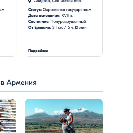
Алидзор, Сюникская обл.
ом
Статус:
Охраняется государством
Дата основания:
XVII в.
Состояние:
Полуразрушенный
От Еревана:
311 км / 6 ч. 12 мин
Подробнее
ев Армения
я в
Армения — это страна, где каждый
 свою
найдет что-то для себя: древние храмы,
от
живописные горы, вкуснейшая кухня и
лярных:
удивительное гостеприимство. Но что,
венные
если вы планируете путешествие
чно же,
вдвоем? Мы подготовили туры, которые