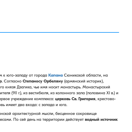
м к юго-западу от города
Капана
Сюникской области, на
р
. Согласно
Степаносу Орбеляну
(армянский историк),
го князя Дзагика, чье имя носит монастырь. Монастырский
ля (911 г.), из вестибюля, из колонного зала (половина XI в.) и
Первое учреждение комплекса:
церковь Св. Григория
, крестово-
вь имеет два входа: с запада и юга.
нской архитектурной мысли, бесценное сокровище
есами. По сей день на территории действует
водный источник