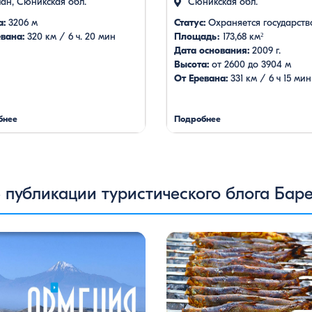
ан, Сюникская обл.
Сюникская обл.
а:
3206 м
Статус:
Охраняется государств
вана:
320 км / 6 ч. 20 мин
Площадь։
173,68 км²
Дата основания:
2009 г.
Высота:
от 2600 до 3904 м
От Еревана:
331 км / 6 ч 15 мин
бнее
Подробнее
 публикации туристического блога Бар
 туристок, вдохновившись
Многие гости Армении, приезжа
 с Barev Armenia, создала
страну, обязательно включают в
 своем путешествии, передав
программу поездку на Севан. Эт
адры и музыку атмосферу нашей
маршрут — один из самых попу
 В этом видео – живые эмоции,
свежий горный воздух, величест
антастической красоты
пейзажи, древние храмы и, коне