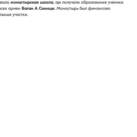
овала
монастырская школа
, где получали образование ученики
 всех армян
Ваган А Сюнеци
. Монастырь был финансово
льные участки.