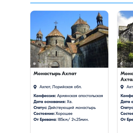
Монастырь Ахпат
Мона
Ахта
Ахпат, Лорийская обл.
Ахт
Конфессия:
Армянская апостольская
Конфе
Дата основания:
Xв.
Дата 
Статус:
Действующий монастырь
Статус
Состояние:
Хорошее
Состо
От Еревана:
185км/ 2ч.25мин.
От Ере