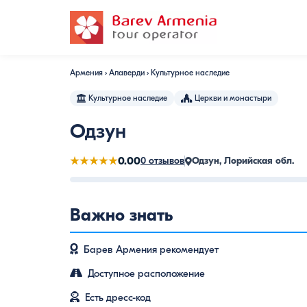
Армения
›
Алаверди
›
Культурное наследие
Культурное наследие
Церкви и монастыри
Одзун
★★★★★
0.00
0 отзывов
Одзун, Лорийская обл.
Важно знать
Барев Армения рекомендует
Доступное расположение
Есть дресс-код