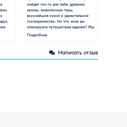
 в
найдет что-то для себя: древние
ван.
храмы, живописные горы,
ых
вкуснейшая кухня и удивительное
здух,
гостеприимство. Но что, если вы
ние
планируете путешествие вдвоем? Мы
кухня.
подготовили туры, которые подойдут
Подробнее
для всех случаев — будь вы друзьями,
подругами, родителями с детьми,
нный
молодой парой или супругами в
Написать отзыв
анк,
возрасте. Какой тур выбрать для
 менее
путешествия вдвоем? 1. …