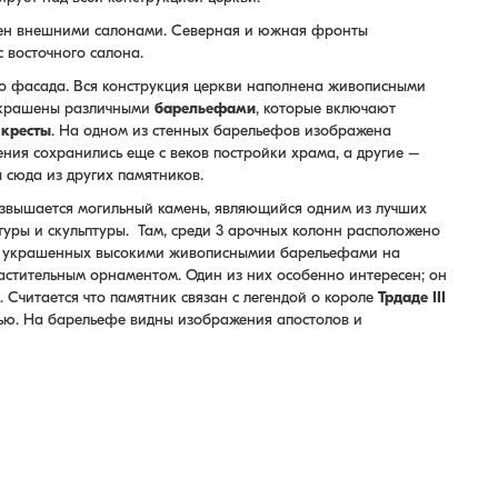
жен внешними салонами. Северная и южная фронты
с восточного салона.
го фасада. Вся конструкция церкви наполнена живописными
украшены различными
барельефами
, которые включают
е
кресты
. На одном из стенных барельефов изображена
ния сохранились еще с веков постройки храма, а другие –
 сюда из других памятников.
озвышается могильный камень, являющийся одним из лучших
уры и скульптуры. Там, среди 3 арочных колонн расположено
в, украшенных высокими живописнымии барельефами на
растительным орнаментом. Один из них особенно интересен; он
 Считается что памятник связан с легендой о короле
Трдаде III
винью. На барельефе видны изображения апостолов и