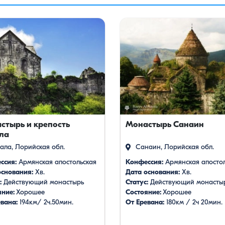
стырь и крепость
Монастырь Санаин
ла
ала, Лорийская обл.
Санаин, Лорийская обл.
ссия:
Армянская апостольская
Конфессия:
Армянская апостол
основания:
Xв.
Дата основания:
Xв.
:
Действующий монастырь
Статус:
Действующий монасты
яние:
Хорошее
Состояние:
Хорошее
вана:
194км/ 2ч.50мин.
От Еревана:
180км / 2ч 20мин.