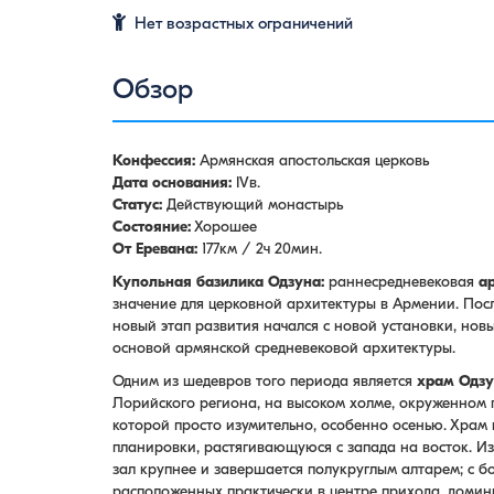
Нет возрастных ограничений
Обзор
Конфессия:
Армянская апостольская церковь
Дата основания:
IVв.
Статус:
Действующий монастырь
Состояние:
Хорошее
От Еревана:
177км / 2ч 20мин.
Купольная базилика Одзуна:
раннесредневековая
а
значение для церковной архитектуры в Армении. Посл
новый этап развития начался с новой установки, нов
основой армянской средневековой архитектуры.
Одним из шедевров того периода является
храм Одз
Лорийского региона, на высоком холме, окруженном
которой просто изумительно, особенно осенью. Храм
планировки, растягивающуюся с запада на восток. Из
зал крупнее и завершается полукруглым алтарем; с б
расположенных практически в центре прихода, домини