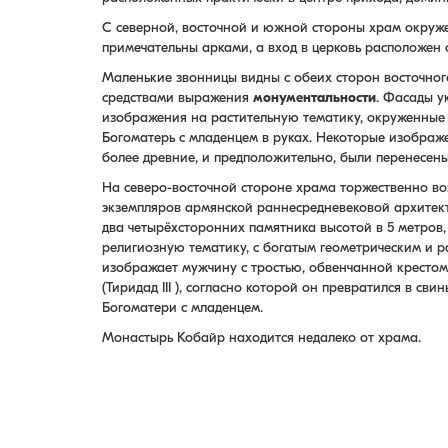
С северной, восточной и южной стороны храм окру
примечательны арками, а вход в церковь расположен 
Маленькие звонницы видны с обеих сторон восточно
средствами выражения
монументальности
. Фасады 
изображения на растительную тематику, окруженны
Богоматерь с младенцем в руках. Некоторые изображе
более древние, и предположительно, были перенесены
На северо-восточной стороне храма торжественно в
экземпляров армянской раннесредневековой архитект
два четырёхсторонних памятника высотой в 5 метро
религиозную тематику, с богатым геометрическим и 
изображает мужчину с тростью, обвенчанной крестом.
(Тиридад III ), согласно которой он превратился в с
Богоматери с младенцем.
Монастырь Кобайр находится недалеко от храма.