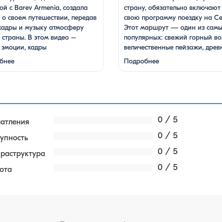
ой с Barev Armenia, создала
страну, обязательно включают
о своем путешествии, передав
свою программу поездку на Се
кадры и музыку атмосферу
Этот маршрут — один из сам
страны. В этом видео –
популярных: свежий горный во
 эмоции, кадры
величественные пейзажи, древ
стической красоты
храмы и, конечно же, местная 
бнее
Подробнее
тырей, захватывающие виды
На Севане можно посетить
долин, тепло и душевность
Севанаванк — знаменитый
х жителей, готовка и
монастырь IX века, расположе
ация блюд. Путешествие под
на полуострове, а также Айрав
аживающие мелодии дудука
который менее известен, но не
на Гаспаряна стало
…
0 / 5
чатления
ящим погружением …
0 / 5
упность
0 / 5
раструктура
0 / 5
ота