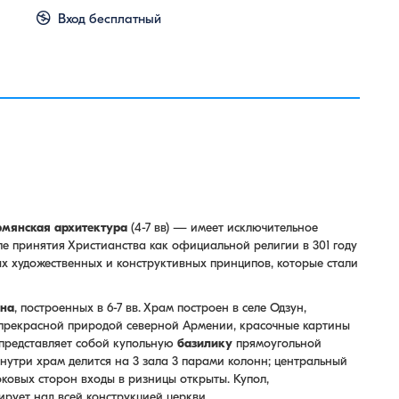
Вход бесплатный
рмянская архитектура
(4-7 вв) — имеет исключительное
е принятия Христианства как официальной религии в 301 году
ых художественных и конструктивных принципов, которые стали
уна
, построенных в 6-7 вв. Храм построен в селе Одзун,
 прекрасной природой северной Армении, красочные картины
 представляет собой купольную
базилику
прямоугольной
нутри храм делится на 3 зала 3 парами колонн; центральный
оковых сторон входы в ризницы открыты. Купол,
рует над всей конструкцией церкви.