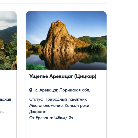
Ущелье Аревацаг (Цицкар)
с. Аревацаг, Лорийская обл.
ьская
Статус: Природный памятник
Местоположение: Каньон реки
рь
Дзорагет
От Еревана: 145км/ 3ч