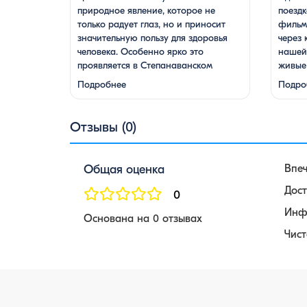
природное явление, которое не
поездк
только радует глаз, но и приносит
фильм 
значительную пользу для здоровья
через 
человека. Особенно ярко это
нашей 
проявляется в Степанаванском
живые
дендропарке в Армении, где сосны
фанта
Подробнее
Подро
цветут в конце мая, создавая
монас
удивительное зрелище и наполняя
гор и 
воздух целебными веществами.
местны
Отзывы (0)
Степанаванский дендропарк:
дегуст
жемчужина Лорийской области
завор
Степанаванский дендропарк, также
Джива
Общая оценка
Впе
известный как «Сочут» (в …
насто
Дост
0
Инф
Основана на 0 отзывах
Чист