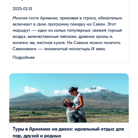
2025-02-13
Многие гости Армении, приезжая в страну, обязательно
включают в свою программу поездку на Севан. Этот
маршрут — один из самых популярных: свежий горный
воздух, величественные пейзажи, древние храмы и,
конечно же, местная кухня. На Севане можно посетить
Севанаванк — знаменитый монастырь IX века,
расположенный на полуострове, а также Айраванк,
Подробнее
который менее известен, но не менее …
Армения — это страна, где каждый найдет что-то для себя:
древние храмы, живописные горы, вкуснейшая кухня и
удивительное гостеприимство. Но что, если вы планируете
путешествие вдвоем? Мы подготовили туры, которые
подойдут для всех случаев — будь вы друзьями, подругами,
родителями с детьми, молодой парой или супругами в
возрасте. Какой тур выбрать для путешествия вдвоем? 1. […]
Туры в Армению на двоих: идеальный отдых для
пар, друзей и родных