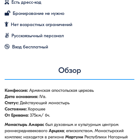
Есть дресс-код
Бронирование не нужно
Нет возрастных ограничений
Русскоязычный персонал
Вход бесплатный
Обзор
Конфессия:
Армянская апостольская церковь
Дата основания:
IVв.
Статус:
Действующий монастырь
Состояние:
Хорошее
От Еревана:
375км/ 6ч.
Монастырь Амарас
был духовным и культурным центром
раннесредневекового
Арцаха
; епископством. Монастырский
комплекс находится в регионе
Мартуни
Республики Нагорный