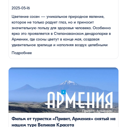
2025-05-16
Цветение сосен — уникальное природное явление,
которое не только радует глаз, но и приносит
значительную пользу для здоровья человека. Особенно
ярко это проявляется в Степанаванском дендропарке в
Армении, где сосны цветут в конце мая, создавая
удивительное зрелище и наполняя воздух целебными
веществами.
Степанаванский дендропарк: жемчужина
Подробнее
Лорийской области Степанаванский дендропарк, также
известный как «Сочут» (в …
Одна из туристок, вдохновившись поездкой с Barev Armenia,
создала фильм о своем путешествии, передав через кадры и
музыку атмосферу нашей страны. В этом видео – живые
эмоции, кадры фантастической красоты монастырей,
захватывающие виды гор и долин, тепло и душевность
местных жителей, готовка и дегустация блюд. Путешествие
под завораживающие мелодии дудука Дживана Гаспаряна
стало настоящим погружением […]
Фильм от туристки «Привет, Армения» снятый на
нашем туре Великая Красота