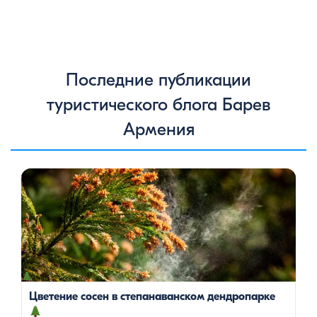
Последние публикации
туристического блога Барев
Армения
Цветение сосен — уникальное природное явление, которое
не только радует глаз, но и приносит значительную пользу
для здоровья человека. Особенно ярко это проявляется в
Степанаванском дендропарке в Армении, где сосны цветут в
конце мая, создавая удивительное зрелище и наполняя
воздух целебными веществами.
Степанаванский
дендропарк: жемчужина Лорийской области
Степанаванский дендропарк, также известный как «Сочут»
(в […]
Цветение сосен в степанаванском дендропарке