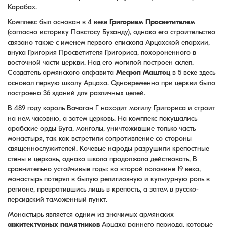
Карабах.
Комплекс был основан в 4 веке
Григорием Просветителем
(согласно историку Павстосу Бузанду), однако его строительство
связано также с именем первого епископа Арцахской епархии,
внука Григория Просветителя Григориса, похороненного в
восточной части церкви. Над его могилой построен склеп.
Создатель армянского алфавита
Месроп Маштоц
в 5 веке здесь
основал первую школу Арцаха. Одновременно при церкви было
построено 36 зданий для различных целей.
В 489 году король Вачаган Г находит могилу Григориса и строит
на нем часовню, а затем церковь. На комплекс покушались
арабские орды Буга, монголы, уничтожившие только часть
монастыря, так как встретили сопротивление со стороны
священнослужителей. Кочевые народы разрушили крепостные
стены и церковь, однако школа продолжала действовать, В
сравнительно устойчивые годы: во второй половине 19 века,
монастырь потерял в былую религиозную и культурную роль в
регионе, превратившись лишь в крепость, а затем в русско-
персидский таможенный пункт.
Монастырь является одним из значимых армянских
архитектурных памятников
Арцаха раннего периода, которые