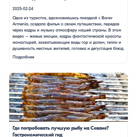
2025-02-24
Одна из туристок, вдохновившись поездкой с Barev
Armenia, создала фильм о своем путешествии, передав
через кадры и музыку атмосферу нашей страны. В этом
видео – живые эмоции, кадры фантастической красоты
монастырей, захватывающие виды гор и долин, тепло и
душевность местных жителей, готовка и дегустация блюд.
Путешествие под завораживающие мелодии дудука
Подробнее
Дживана Гаспаряна стало настоящим погружением …
Многие гости Армении, приезжая в страну, обязательно
включают в свою программу поездку на Севан. Этот
маршрут — один из самых популярных: свежий горный
воздух, величественные пейзажи, древние храмы и, конечно
же, местная кухня. На Севане можно посетить Севанаванк
— знаменитый монастырь IX века, расположенный на
полуострове, а также Айраванк, который менее известен, но
не менее […]
Где попробовать лучшую рыбу на Севане?
Гастрономический гид