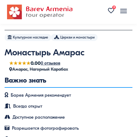
0
Toggle
naviga
Культурное наследие
Церкви и монастыри
Монастырь Амарас
★★★★★
0.00
0 отзывов
Амарас, Нагорный Карабах
Важно знать
Барев Армения рекомендует
Всегда открыт
Доступное расположение
Разрешается фотографировать