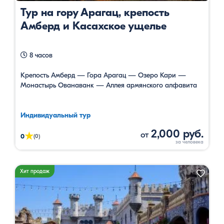
Тур на гору Арагац, крепость
Амберд и Касахское ущелье
8 часов
Крепость Амберд — Гора Арагац — Озеро Кари —
Монастырь Ованаванк — Аллея армянского алфавита
Индивидуальный тур
2,000 руб.
от
★
0
(0)
Хит продаж