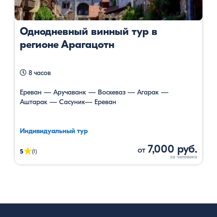
Однодневный винный тур в
регионе Арагацотн
8 часов
Ереван — Аручаванк — Воскеваз — Агарак —
Аштарак — Сасуник— Ереван
Индивидуальный тур
7,000 руб.
от
★
5
(1)