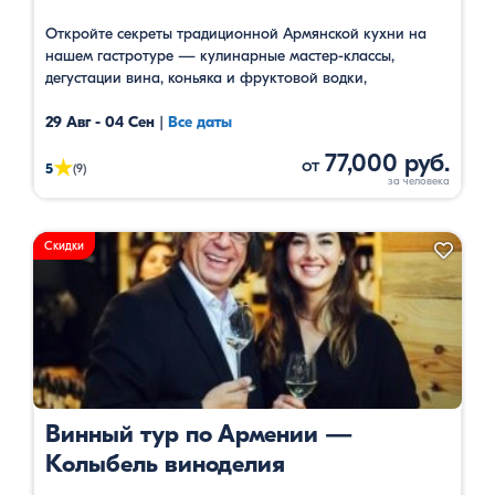
Откройте секреты традиционной Армянской кухни на
нашем гастротуре — кулинарные мастер-классы,
дегустации вина, коньяка и фруктовой водки,
экскурсионные туры, посещение музеев и участье в
национальной шоу программе.
29 Авг - 04 Сен
|
Все даты
77,000 руб.
от
★
5
(9)
Скидки
Винный тур по Армении —
Колыбель виноделия