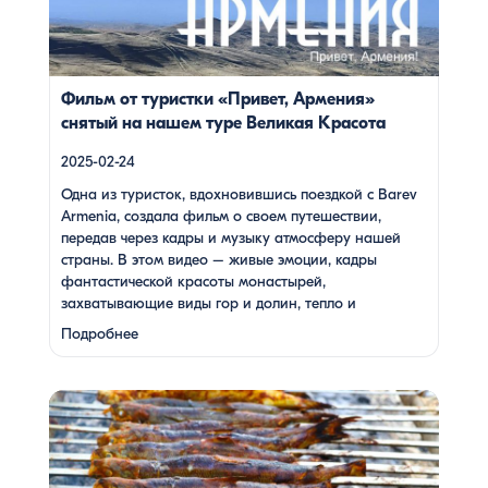
душевность местных жителей, готовка и дегустация
блюд. Путешествие под завораживающие мелодии
дудука Дживана Гаспаряна стало настоящим
погружением […]
Фильм от туристки «Привет, Армения»
снятый на нашем туре Великая Красота
2025-02-24
Одна из туристок, вдохновившись поездкой с Barev
Armenia, создала фильм о своем путешествии,
передав через кадры и музыку атмосферу нашей
страны. В этом видео – живые эмоции, кадры
фантастической красоты монастырей,
захватывающие виды гор и долин, тепло и
душевность местных жителей, готовка и дегустация
Подробнее
блюд. Путешествие под завораживающие мелодии
дудука Дживана Гаспаряна стало настоящим
погружением …
Многие гости Армении, приезжая в страну, обязательно
включают в свою программу поездку на Севан. Этот
маршрут — один из самых популярных: свежий горный
воздух, величественные пейзажи, древние храмы и,
конечно же, местная кухня. На Севане можно посетить