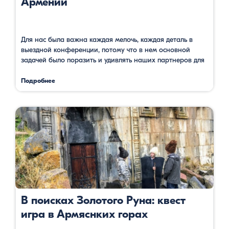
Армении
Для нас была важна каждая мелочь, каждая деталь в
выездной конференции, потому что в нем основной
задачей было поразить и удивлять наших партнеров для
налаживания более эффективного сотрудничества,
достижения хороших условий поставок. Можно сказать,
Подробнее
что благодаря, в том числе и нашим армянским друзьям
на месте наше мероприятие прошел без изъянов и на
высшем уровне.
В поисках Золотого Руна: квест
игра в Армяснких горах