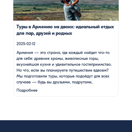
подругами, родителями с детьми, молодой парой или
супругами в возрасте. Какой тур выбрать для
путешествия вдвоем? 1. […]
Туры в Армению на двоих: идеальный отдых
для пар, друзей и родных
2025-02-12
Армения — это страна, где каждый найдет что-то
для себя: древние храмы, живописные горы,
вкуснейшая кухня и удивительное гостеприимство.
Но что, если вы планируете путешествие вдвоем?
Мы подготовили туры, которые подойдут для всех
случаев — будь вы друзьями, подругами,
родителями с детьми, молодой парой или супругами
Подробнее
в возрасте. Какой тур выбрать для путешествия
вдвоем? 1. …