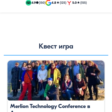
и
4.9
●
(150)
4.8
★
(125)
5.0
★
(155)
эксклюзивные
путевки
Квест игра
Merlion Technology Conference в