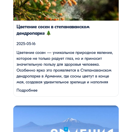
удивительное зрелище и наполняя воздух целебными
веществами.
Степанаванский дендропарк: жемчужина
Лорийской области Степанаванский дендропарк, также
известный как «Сочут» (в […]
Цветение сосен в степанаванском
дендропарке
2025-05-16
Цветение сосен — уникальное природное явление,
которое не только радует глаз, но и приносит
значительную пользу для здоровья человека.
Особенно ярко это проявляется в Степанаванском
дендропарке в Армении, где сосны цветут в конце
мая, создавая удивительное зрелище и наполняя
воздух целебными веществами.
Степанаванский
Подробнее
дендропарк: жемчужина Лорийской области
Степанаванский дендропарк, также известный как
«Сочут» (в …
Одна из туристок, вдохновившись поездкой с Barev
Armenia, создала фильм о своем путешествии, передав
через кадры и музыку атмосферу нашей страны. В этом
видео – живые эмоции, кадры фантастической красоты
монастырей, захватывающие виды гор и долин, тепло и