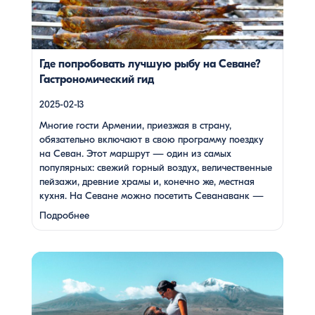
Севанаванк — знаменитый монастырь IX века,
расположенный на полуострове, а также Айраванк,
который менее известен, но не менее […]
Где попробовать лучшую рыбу на Севане?
Гастрономический гид
2025-02-13
Многие гости Армении, приезжая в страну,
обязательно включают в свою программу поездку
на Севан. Этот маршрут — один из самых
популярных: свежий горный воздух, величественные
пейзажи, древние храмы и, конечно же, местная
кухня. На Севане можно посетить Севанаванк —
знаменитый монастырь IX века, расположенный на
Подробнее
полуострове, а также Айраванк, который менее
известен, но не менее …
Армения — это страна, где каждый найдет что-то для
себя: древние храмы, живописные горы, вкуснейшая
кухня и удивительное гостеприимство. Но что, если вы
планируете путешествие вдвоем? Мы подготовили туры,
которые подойдут для всех случаев — будь вы друзьями,