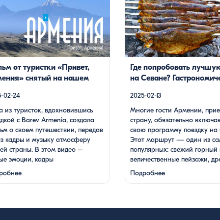
 о своем путешествии, передав
программу поездку на Севан.
 кадры и музыку атмосферу нашей
маршрут — один из самых по
ы. В этом видео – живые эмоции,
свежий горный воздух, величе
 фантастической красоты
пейзажи, древние храмы и, ко
тырей, захватывающие виды гор и
местная кухня. На Севане мо
, тепло и душевность местных
посетить Севанаванк — знам
ей, готовка и дегустация блюд.
монастырь IX века, располож
ьм от туристки «Привет,
Где попробовать лучшу
ествие под завораживающие
полуострове, а также Айраван
ения» снятый на нашем
на Севане? Гастрономич
ии дудука Дживана Гаспаряна
менее известен, но не менее [
е Великая Красота
гид
 настоящим погружением […]
-02-24
2025-02-13
а из туристок, вдохновившись
Многие гости Армении, прие
дкой с Barev Armenia, создала
страну, обязательно включа
ьм о своем путешествии, передав
свою программу поездку на 
ез кадры и музыку атмосферу
Этот маршрут — один из с
ей страны. В этом видео –
популярных: свежий горный 
ые эмоции, кадры
величественные пейзажи, др
тастической красоты
храмы и, конечно же, местна
робнее
Подробнее
астырей, захватывающие виды
На Севане можно посетить
и долин, тепло и душевность
Севанаванк — знаменитый
ных жителей, готовка и
монастырь IX века, располо
стация блюд. Путешествие под
на полуострове, а также Ай
ораживающие мелодии дудука
который менее известен, но