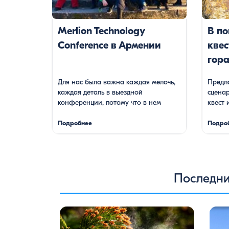
путевк
Merlion Technology
В по
Conference в Армении
квес
гор
Для нас была важна каждая мелочь,
Предл
каждая деталь в выездной
сцена
конференции, потому что в нем
квест 
основной задачей было поразить и
внедо
удивлять наших партнеров для
Руна«
Подробнее
Подро
налаживания более эффективного
разра
сотрудничества, достижения хороших
компа
условий поставок. Можно сказать,
выездо
что благодаря, в том числе и нашим
внедор
армянским друзьям на месте наше
на X к
Последни
мероприятие прошел без изъянов и
одна к
на высшем уровне.
Первая
Бужака
Цветение сосен — уникальное
Одна 
природное явление, которое не только
поезд