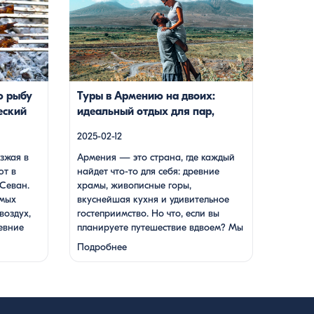
 Этот
живописные горы, вкуснейшая кухня и
пулярных:
удивительное гостеприимство. Но что,
ственные
если вы планируете путешествие
нечно же,
вдвоем? Мы подготовили туры, которые
жно
подойдут для всех случаев — будь вы
енитый
друзьями, подругами, родителями с
енный на
детьми, молодой парой или супругами в
ю рыбу
Туры в Армению на двоих:
к, который
возрасте. Какой тур выбрать для
еский
идеальный отдых для пар,
…]
путешествия вдвоем? 1. […]
друзей и родных
2025-02-12
зжая в
Армения — это страна, где каждый
ют в
найдет что-то для себя: древние
Севан.
храмы, живописные горы,
амых
вкуснейшая кухня и удивительное
воздух,
гостеприимство. Но что, если вы
евние
планируете путешествие вдвоем? Мы
я кухня.
подготовили туры, которые подойдут
Подробнее
для всех случаев — будь вы друзьями,
подругами, родителями с детьми,
женный
молодой парой или супругами в
раванк,
возрасте. Какой тур выбрать для
 не менее
путешествия вдвоем? 1. …