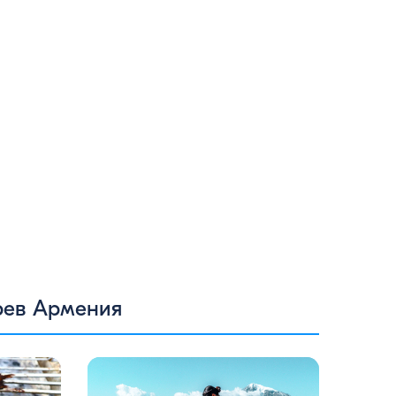
рев Армения
жая в
Армения — это страна, где каждый
 в свою
найдет что-то для себя: древние храмы,