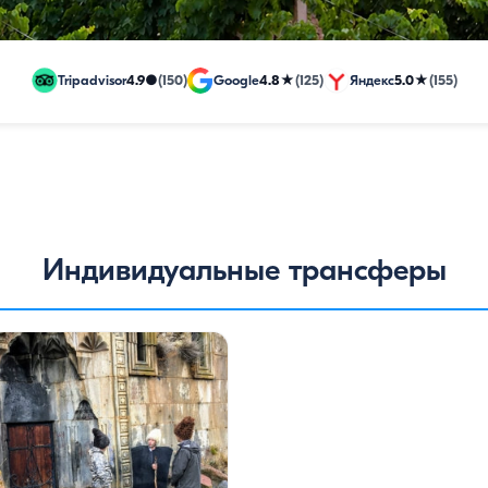
Tripadvisor
4.9
●
(150)
Google
4.8
★
(125)
Яндекс
5.0
★
(155)
гие
Индивидуальные трансферы
зивные