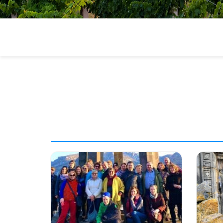
—
цены
на
недоро
и
эксклю