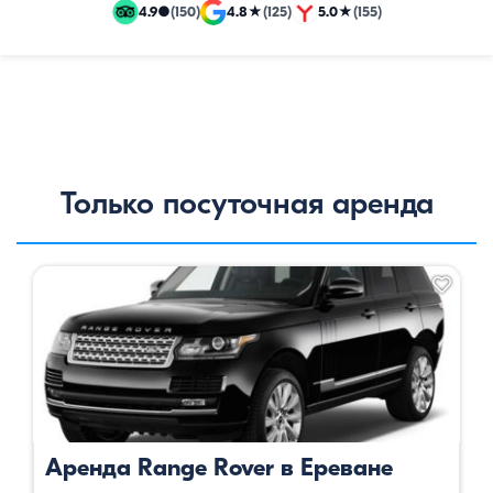
и
4.9
●
(150)
4.8
★
(125)
5.0
★
(155)
эксклюзивные
путевки
Только посуточная аренда
Аренда Range Rover в Ереване