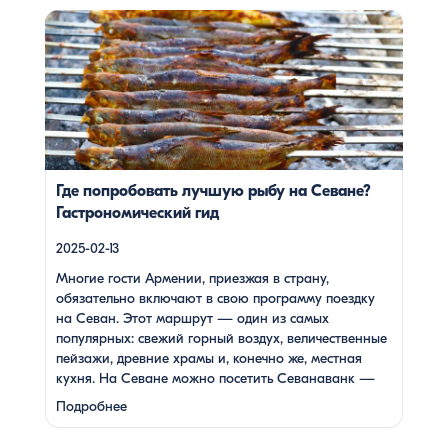
погружением …
Многие гости Армении, приезжая в страну, обязательно
включают в свою программу поездку на Севан. Этот
маршрут — один из самых популярных: свежий горный
воздух, величественные пейзажи, древние храмы и,
конечно же, местная кухня. На Севане можно посетить
Севанаванк — знаменитый монастырь IX века,
расположенный на полуострове, а также Айраванк,
который менее известен, но не менее […]
Где попробовать лучшую рыбу на Севане?
Гастрономический гид
2025-02-13
Многие гости Армении, приезжая в страну,
обязательно включают в свою программу поездку
на Севан. Этот маршрут — один из самых
популярных: свежий горный воздух, величественные
пейзажи, древние храмы и, конечно же, местная
кухня. На Севане можно посетить Севанаванк —
знаменитый монастырь IX века, расположенный на
Подробнее
полуострове, а также Айраванк, который менее
известен, но не менее …