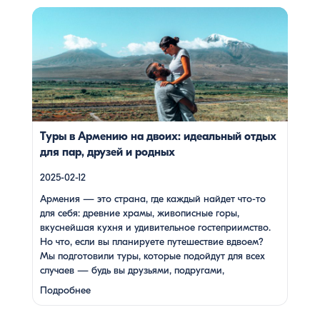
Армения — это страна, где каждый найдет что-то для
себя: древние храмы, живописные горы, вкуснейшая
кухня и удивительное гостеприимство. Но что, если вы
планируете путешествие вдвоем? Мы подготовили туры,
которые подойдут для всех случаев — будь вы друзьями,
подругами, родителями с детьми, молодой парой или
супругами в возрасте. Какой тур выбрать для
путешествия вдвоем? 1. […]
Туры в Армению на двоих: идеальный отдых
для пар, друзей и родных
2025-02-12
Армения — это страна, где каждый найдет что-то
для себя: древние храмы, живописные горы,
вкуснейшая кухня и удивительное гостеприимство.
Но что, если вы планируете путешествие вдвоем?
Мы подготовили туры, которые подойдут для всех
случаев — будь вы друзьями, подругами,
родителями с детьми, молодой парой или супругами
Подробнее
в возрасте. Какой тур выбрать для путешествия
вдвоем? 1. …