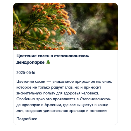
Цветение сосен — уникальное природное явление,
которое не только радует глаз, но и приносит
значительную пользу для здоровья человека. Особенно
ярко это проявляется в Степанаванском дендропарке в
Армении, где сосны цветут в конце мая, создавая
удивительное зрелище и наполняя воздух целебными
веществами.
Степанаванский дендропарк: жемчужина
Лорийской области Степанаванский дендропарк, также
известный как «Сочут» (в […]
Цветение сосен в степанаванском
дендропарке
2025-05-16
Цветение сосен — уникальное природное явление,
которое не только радует глаз, но и приносит
значительную пользу для здоровья человека.
Особенно ярко это проявляется в Степанаванском
дендропарке в Армении, где сосны цветут в конце
мая, создавая удивительное зрелище и наполняя
воздух целебными веществами.
Степанаванский
Подробнее
дендропарк: жемчужина Лорийской области
Степанаванский дендропарк, также известный как