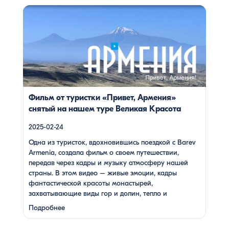
«Сочут» (в …
Одна из туристок, вдохновившись поездкой с Barev
Armenia, создала фильм о своем путешествии, передав
через кадры и музыку атмосферу нашей страны. В этом
видео – живые эмоции, кадры фантастической красоты
монастырей, захватывающие виды гор и долин, тепло и
душевность местных жителей, готовка и дегустация
блюд. Путешествие под завораживающие мелодии
дудука Дживана Гаспаряна стало настоящим
погружением […]
Фильм от туристки «Привет, Армения»
снятый на нашем туре Великая Красота
2025-02-24
Одна из туристок, вдохновившись поездкой с Barev
Armenia, создала фильм о своем путешествии,
передав через кадры и музыку атмосферу нашей
страны. В этом видео – живые эмоции, кадры
фантастической красоты монастырей,
захватывающие виды гор и долин, тепло и
душевность местных жителей, готовка и дегустация
Подробнее
блюд. Путешествие под завораживающие мелодии
дудука Дживана Гаспаряна стало настоящим