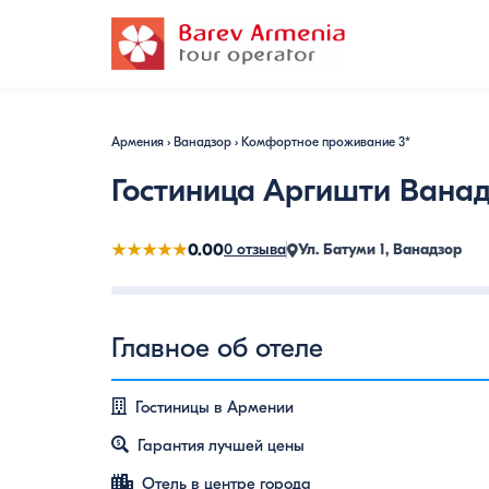
Армения
›
Ванадзор
›
Комфортное проживание 3*
Гостиница Аргишти Вана
★★★★★
0.00
0 отзыва
Ул. Батуми 1, Ванадзор
13748348840
13748348910
13748348980
13748349050
13748349140
13748349240
Главное об отеле
Гостиницы в Армении
Гарантия лучшей цены
Отель в центре города