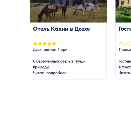
Отель Кахни в Дсехе
Гост
Дсех, регион Лори
Лермо
Современный отель в глуши
Госте
природы.
в трех
Читать подробнее
трасс
Читат
деревн
окруж
открыв
и горы
Здесь 
природ
просто
ванным
террас