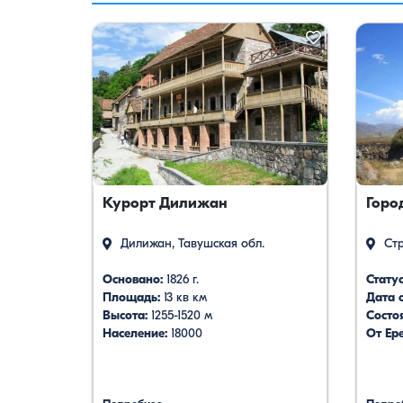
есть …
Курорт Дилижан
Горо
Дилижан, Тавушская обл.
Стр
Основано:
1826 г.
Статус
Площадь:
13 кв км
Дата 
Высота:
1255-1520 м
Состо
Население:
18000
От Ер