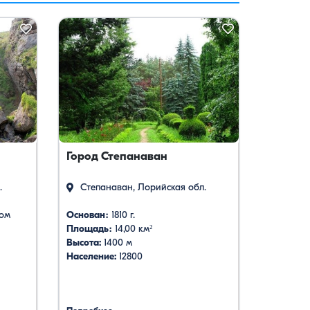
Город Степанаван
.
Степанаван, Лорийская обл.
вом
Основан։
1810 г.
Площадь։
14,00 км²
Высота:
1400 м
Население:
12800