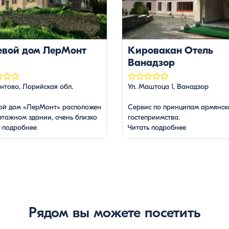
евой дом ЛерМонт
Кировакан Отель
Ванадзор
нтово, Лорийская обл.
Ул. Маштоца 1, Ванадзор
вой дом «ЛерМонт» расположен
Сервис по принципам армянск
этажном здании, очень близко
гостеприимства.
е Ванадзор-Дилиджан, около
ь подробнее
Читать подробнее
и Лермонтово. С трех сторон
ен хвойным лесом. Отсюда
ается прекрасный вид на лес
, опять же покрытыми лесами.
можно насладится дикой
ой. Гостевой дом имеет 7
рных номеров, со своими
Рядом вы можете посетить
и комнатами, бар, ресторан,
у. Oдин номер семейный, где