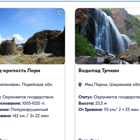
д-крепость Лори
Водопад Трчкан
епанаван, Лорийская обл.
Мец Парни, Ширакская обл
:
Охраняется государством
Статус:
Охраняется государст
основания:
1005-1020 гг.
Высота:
23,5 м
яние:
Полуразрушенный
От Еревана:
115 км/ 2 ч 25 мин
евана:
142 км / 2ч 22 мин