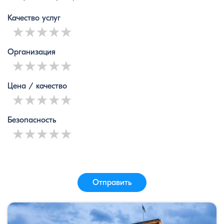
Качество услуг
1 star
2 stars
3 stars
4 stars
5 stars
Организация
1 star
2 stars
3 stars
4 stars
5 stars
Цена / качество
1 star
2 stars
3 stars
4 stars
5 stars
Безопасность
1 star
2 stars
3 stars
4 stars
5 stars
Отправить