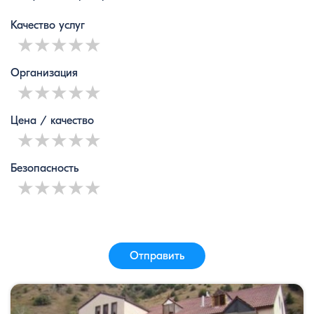
Качество услуг
1 star
2 stars
3 stars
4 stars
5 stars
Организация
1 star
2 stars
3 stars
4 stars
5 stars
Цена / качество
1 star
2 stars
3 stars
4 stars
5 stars
Безопасность
1 star
2 stars
3 stars
4 stars
5 stars
Отправить